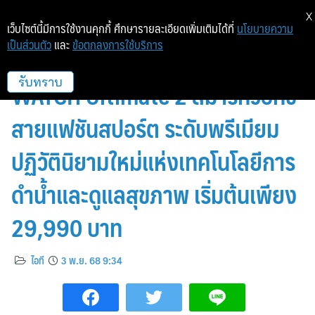
X
เว็บไซต์นี้มีการใช้งานคุกกี้ ศึกษารายละเอียดเพิ่มเติมได้ที่
นโยบายความ
เป็นส่วนตัว
และ
ข้อตกลงการใช้บริการ
วางจำหน่ายแล้ววันนี้! HUAWEI
WATCH Ultimate 2 สมาร์ทวอทช์
รับทราบ
สายแฟชันสปอร์ต ระดับพรีเมียม
ปฏิวัตินิยามใหม่แห่งเทคโนโลยีการ
ดำน้ำและดูแลสุขภาพ เริ่มต้นเพียง
29,990 บาท
ไอที
3 พ.ย. 68 9:34