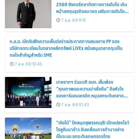
2569 ยังคงรักษาทิศทางการเติบโต เดิน
หน้าลงทุนธุรกิจอนาคต เสริมการเติบโต
ระยะยาว
7 ส.ค. 69 11:15
ก.ล.ต. เปิดรับฟังความเห็นต่อร่างประกาศการเสนอขาย PP ของ
บริษัทจดทะเบียนในตลาดหลักทรัพย์ LiVEx สนับสนุนตลาดทุนเป็น
กลไกสำคัญสำหรับ SME
7 ส.ค. 69 10:45
บางจากฯ ร่วมเวที อบก. เห็นพ้อง
“คุณภาพและความน่าเชื่อถือ” คือหัวใจ
ของคาร์บอนเครดิต หนุนยกระดับตลาด
คาร์บอนไทย เชื่อมโยงอาเซียน เปิดโอกาสสู่
7 ส.ค. 69 10:43
ตลาดสากล
“เจียไต๋” ปักหมุดสุพรรณบุรี! เปิดแปลงโชว์
โซลูชันนาข้าว ขับเคลื่อนการทำนาอย่าง
เป็นระบบ ยกระดับเกษตรกรไทย