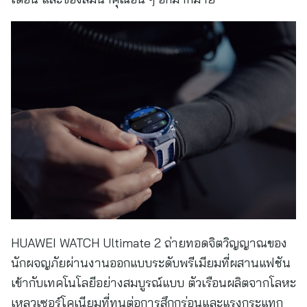
HUAWEI WATCH Ultimate 2 ถ่ายทอดจิตวิญญาณของ
นักผจญภัยผ่านงานออกแบบระดับพรีเมียมที่ผสานแฟชัน
เข้ากับเทคโนโลยีอย่างสมบูรณ์แบบ ตัวเรือนผลิตจากโลหะ
เหลวเซอร์โคเนียมที่ทนต่อการสึกกร่อนและแรงกระแทก