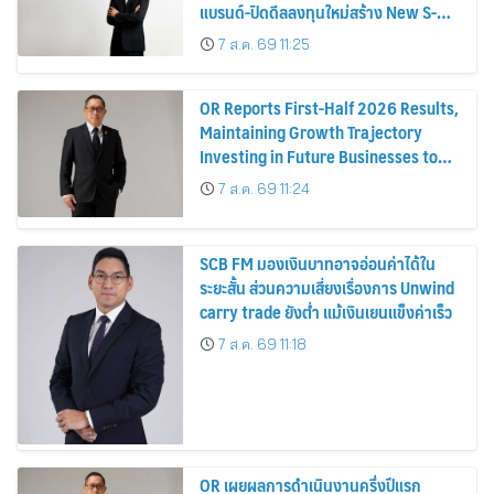
แบรนด์-ปิดดีลลงทุนใหม่สร้าง New S-
Curve หนุนอนาคตเติบโตยั่งยืน
7 ส.ค. 69 11:25
OR Reports First-Half 2026 Results,
Maintaining Growth Trajectory
Investing in Future Businesses to
Strengthen Long-Term Growth
7 ส.ค. 69 11:24
SCB FM มองเงินบาทอาจอ่อนค่าได้ใน
ระยะสั้น ส่วนความเสี่ยงเรื่องการ Unwind
carry trade ยังต่ำ แม้เงินเยนแข็งค่าเร็ว
7 ส.ค. 69 11:18
OR เผยผลการดำเนินงานครึ่งปีแรก