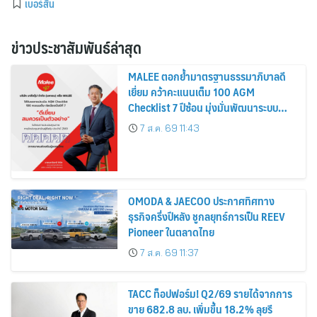
เบอร์สัน
ข่าวประชาสัมพันธ์ล่าสุด
MALEE ตอกย้ำมาตรฐานธรรมาภิบาลดี
เยี่ยม คว้าคะแนนเต็ม 100 AGM
Checklist 7 ปีซ้อน มุ่งมั่นพัฒนาระบบ
กำกับดูกิจการ เพื่อยกระดับสู่มาตรฐาน
7 ส.ค. 69 11:43
สากล
OMODA & JAECOO ประกาศทิศทาง
ธุรกิจครึ่งปีหลัง ชูกลยุทธ์การเป็น REEV
Pioneer ในตลาดไทย
7 ส.ค. 69 11:37
TACC ท็อปฟอร์ม! Q2/69 รายได้จากการ
ขาย 682.8 ลบ. เพิ่มขึ้น 18.2% ลุยรี