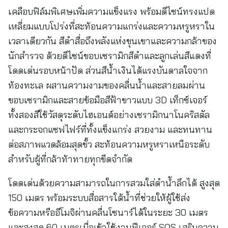
เคลือบฟิล์มพิเศษเพิ่มความแข็งแรง พร้อมดีไซน์ทรงแปด
เหลี่ยมแบบโปร่งที่สะท้อนความแกร่งและความหรูหราใน
เวลาเดียวกัน สีดำสื่อถึงพลังแห่งขุนเขาและความกล้าของ
นักสำรวจ ด้วยดีไซน์ขอบเซรามิกสีดำและลูกเล่นสีแดงที่
โดดเด่นรอบหน้าปัด ส่วนสีน้ำเงินได้แรงบันดาลใจจาก
ท้องทะเล ผสานความงามของคลื่นน้ำและสายลมผ่าน
ขอบเซรามิกและสายข้อมือสีฟ้าขาวแบบ 3D เท็กซ์เจอร์
ทั้งสองสีใช้วัสดุระดับไฮเอนด์อย่างเซรามิกนาโนคริสตัล
และกระจกแซฟไฟร์ที่ทั้งแข็งแกร่ง สวยงาม และทนทาน
ต่อสภาพแวดล้อมสุดขั้ว สะท้อนความหรูหราเหนือระดับ
สำหรับผู้ที่กล้าท้าทายทุกขีดจำกัด
โดดเด่นด้วยความสามารถในการสวมใส่ดำน้ำลึกได้ สูงสุด
150 เมตร พร้อมระบบสื่อสารใต้น้ำที่ช่วยให้ผู้ใช้ส่ง
ข้อความหรืออีโมจิผ่านคลื่นโซนาร์ได้ในระยะ 30 เมตร
และสูงสุด 60 เมตรเมื่อเข้าใช้งานฟีเจอร์ SOS เสริมความ