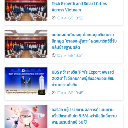
Tech Growth and Smart Cities
Across Vietnam
10 ส.ค. 69 10:52
อมตะ ผนึกนักลงทุนไฮเทคบุกเวียดนาม
ปักหมุด ‘ฮาลอง-ฟู้เถาะ’ ผุดสมาร์ทซิตี้รับ
คลื่นย้ายฐานผลิต
10 ส.ค. 69 10:51
UBS คว้ารางวัล ‘PM’s Export Award
2026’ โชว์ศักยภาพผู้ส่งออกยอดเยี่ยม
ด้านความยั่งยืน
10 ส.ค. 69 10:45
ลอรีอัล กรุ๊ป รายงานผลการดำเนินงาน
ครึ่งปีแรกเติบโต 6.5% คว้าลิขสิทธิ์ความ
งามแบรนด์กุชชี่ 50 ปี