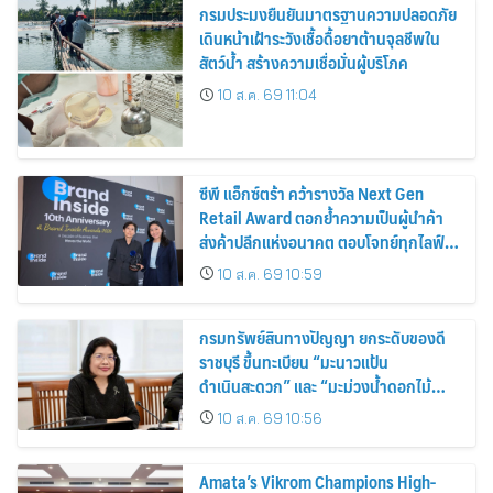
กรมประมงยืนยันมาตรฐานความปลอดภัย
เดินหน้าเฝ้าระวังเชื้อดื้อยาต้านจุลชีพใน
สัตว์น้ำ สร้างความเชื่อมั่นผู้บริโภค
10 ส.ค. 69 11:04
ซีพี แอ็กซ์ตร้า คว้ารางวัล Next Gen
Retail Award ตอกย้ำความเป็นผู้นำค้า
ส่งค้าปลีกแห่งอนาคต ตอบโจทย์ทุกไลฟ์
สไตล์ผู้บริโภค
10 ส.ค. 69 10:59
กรมทรัพย์สินทางปัญญา ยกระดับของดี
ราชบุรี ขึ้นทะเบียน “มะนาวแป้น
ดำเนินสะดวก” และ “มะม่วงน้ำดอกไม้
ราชบุรี” เป็น GI น้องใหม่ เดินหน้าเพิ่ม
10 ส.ค. 69 10:56
มูลค่าเกษตรอัตลักษณ์ ขับเคลื่อน
เศรษฐกิจชุมชน
Amata’s Vikrom Champions High-