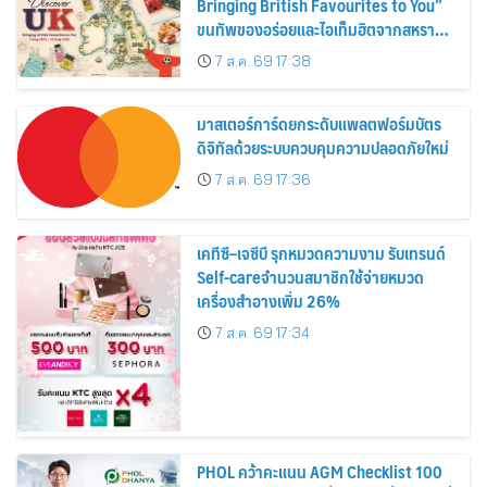
Bringing British Favourites to You”
ขนทัพของอร่อยและไอเท็มฮิตจากสหราช
อาณาจักร ส่งตรงถึงมือตั้งแต่วันนี้ – 18
7 ส.ค. 69 17:38
สิงหาคมนี้
มาสเตอร์การ์ดยกระดับแพลตฟอร์มบัตร
ดิจิทัลด้วยระบบควบคุมความปลอดภัยใหม่
7 ส.ค. 69 17:36
เคทีซี–เจซีบี รุกหมวดความงาม รับเทรนด์
Self-careจำนวนสมาชิกใช้จ่ายหมวด
เครื่องสำอางเพิ่ม 26%
7 ส.ค. 69 17:34
PHOL คว้าคะแนน AGM Checklist 100