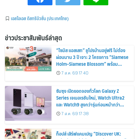
เอสไอเอส ดิสทริบิวชั่น (ประเทศไทย)
ข่าวประชาสัมพันธ์ล่าสุด
“ไซมิส แอสเสท” ชูโปรบ้านอยู่ฟรี ไม่ต้อง
ผ่อนนาน 3 ปี เจาะ 2 โครงการ “Siamese
Holm–Siamese Blossom” พร้อม
ส่วนลดและสิทธิพิเศษถึง 31 สิงหาคม
7 ส.ค. 69 17:40
2569
ซัมซุง เปิดยอดจองทั่วโลก Galaxy Z
Series เจเนอเรชันใหม่, Watch Ultra2
และ Watch9 สูงกว่ารุ่นก่อนหน้ากว่า
30%
7 ส.ค. 69 17:38
ท็อปส์ เสิร์ฟแคมเปญ “Discover UK: