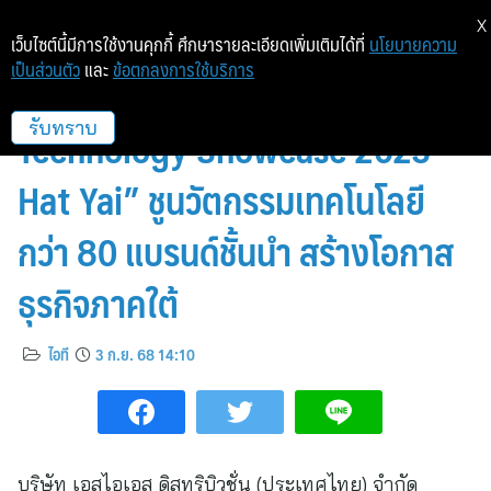
X
เว็บไซต์นี้มีการใช้งานคุกกี้ ศึกษารายละเอียดเพิ่มเติมได้ที่
นโยบายความ
เป็นส่วนตัว
และ
ข้อตกลงการใช้บริการ
SiS เตรียมจัดงาน “SiS
Technology Showcase 2025 –
รับทราบ
Hat Yai” ชูนวัตกรรมเทคโนโลยี
กว่า 80 แบรนด์ชั้นนำ สร้างโอกาส
ธุรกิจภาคใต้
ไอที
3 ก.ย. 68 14:10
บริษัท เอสไอเอส ดิสทริบิวชั่น (ประเทศไทย) จำกัด