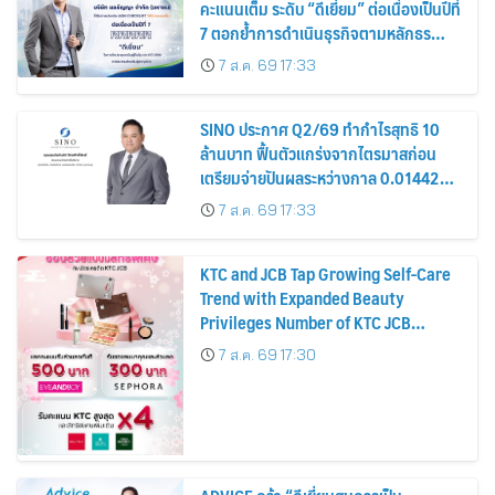
คะแนนเต็ม ระดับ “ดีเยี่ยม” ต่อเนื่องเป็นปีที่
7 ตอกย้ำการดำเนินธุรกิจตามหลักธร
รมาภิบาล โปร่งใส สร้างความเชื่อมั่นผู้ถือ
7 ส.ค. 69 17:33
หุ้น
SINO ประกาศ Q2/69 ทำกำไรสุทธิ 10
ล้านบาท ฟื้นตัวแกร่งจากไตรมาสก่อน
เตรียมจ่ายปันผลระหว่างกาล 0.014423
บาทต่อหุ้น ครึ่งปีหลังมุ่งเติบโตต่อเนื่อง
7 ส.ค. 69 17:33
KTC and JCB Tap Growing Self-Care
Trend with Expanded Beauty
Privileges Number of KTC JCB
Cardmembers Spending on
7 ส.ค. 69 17:30
Cosmetics Rises 26%