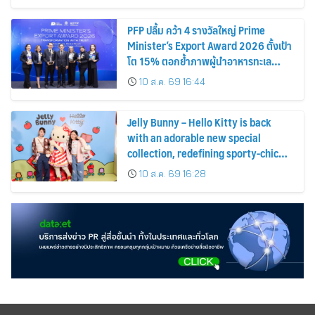
PFP ปลื้ม คว้า 4 รางวัลใหญ่ Prime
Minister’s Export Award 2026 ตั้งเป้า
โต 15% ตอกย้ำภาพผู้นำอาหารทะเล
แปรรูป
10 ส.ค. 69 16:44
Jelly Bunny – Hello Kitty is back
with an adorable new special
collection, redefining sporty-chic
fashion by blending timeless
10 ส.ค. 69 16:28
classics with playful fun