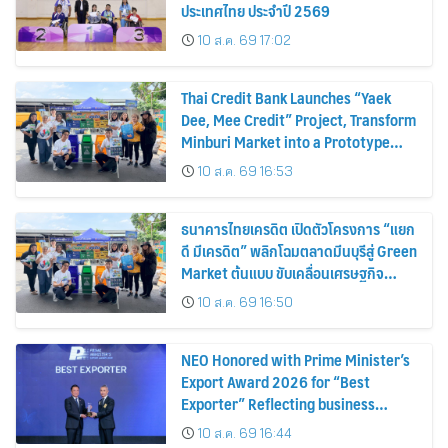
ประเทศไทย ประจำปี 2569
10 ส.ค. 69 17:02
Thai Credit Bank Launches “Yaek
Dee, Mee Credit” Project, Transform
Minburi Market into a Prototype
Green Market, Driving the Circular
10 ส.ค. 69 16:53
Economy and Turning Waste into
Extra Income for Vendors
ธนาคารไทยเครดิต เปิดตัวโครงการ “แยก
ดี มีเครดิต” พลิกโฉมตลาดมีนบุรีสู่ Green
Market ต้นแบบ ขับเคลื่อนเศรษฐกิจ
หมุนเวียน พลิกขยะสร้างรายได้เสริมให้ผู้
10 ส.ค. 69 16:50
ค้า
NEO Honored with Prime Minister’s
Export Award 2026 for “Best
Exporter” Reflecting business
excellence, elevating Thai products
10 ส.ค. 69 16:44
globally