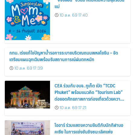
แม่
10 ส.ค. 69 17:40
กทม. เร่งแก้ไขปัญหาน้ำรอการระบายบริเวณถนนพหลโยธิน – จัด
เตรียมแผนฉุกเฉินพร้อมรับสถานการณ์ฝนตกหนัก
10 ส.ค. 69 17:39
CEA ร่วมกับ อบจ. ภูเก็ต เปิด “TCDC
Phuket” พร้อมแนวคิด “Tourism Lab”
ต่อยอดศักยภาพการท่องเที่ยวด้วยความ
คิดสร้างสรรค์ ขับเคลื่อนเศรษฐกิจ
10 ส.ค. 69 17:21
สร้างสรรค์ของภูเก็ต
โออาร์ ร่วมแสดงความยินดีกับนักกีฬาบอ
คเซีย ในการแข่งขันชิงชนะเลิศแห่ง