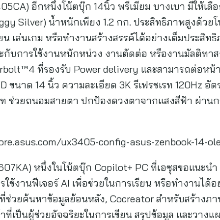
) อีกหนึ่งโน้ตบุ๊ก 14นิ้ว พรีเมียม บางเบา มีให้เลือกถ
ggy Silver) น้ำหนักเพียง 1.2 กก. ประสิทธิภาพสูงด้วยโ
ียน เล่นเกม หรือทำงานสร้างสรรค์ได้อย่างเต็มประสิทธิ
กับการใช้งานหนักหน่วง งานตัดต่อ หรืองานมัลติทาสก์ 
erbolt™4 ที่รองรับ Power delivery และสามารถต่อหน้
นาด 14 นิ้ว ความละเอียด 3K รีเฟรชเรท 120Hz อัตราส่ว
ท ช่วยถนอมสายตา ปกป้องดวงตาจากแสงสีฟ้า ผ่าน
th.store.asus.com/ux3405-config-asus-zenbook-14-o
07KA) หนึ่งในโน้ตบุ๊ก Copilot+ PC ที่เอซุสขอแนะน
ใช้งานฟีเจอร์ AI เพื่อช่วยในการเรียน หรือทำงานได
ll ที่ช่วยค้นหาข้อมูลย้อนหลัง, Cocreator สำหรับสร้
้าที่เป็นผู้ช่วยอัจฉริยะในการเขียน สรุปข้อมูล และวางแ