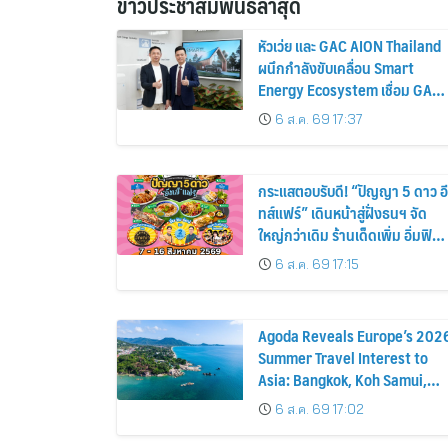
ข่าวประชาสัมพันธ์ล่าสุด
หัวเว่ย และ GAC AION Thailand
ผนึกกำลังขับเคลื่อน Smart
Energy Ecosystem เชื่อม GAC
GN8 PHEV รถยนต์ MPV ระดับ
6 ส.ค. 69 17:37
พรีเมียม เข้ากับพลังงานแสง
อาทิตย์ภายในบ้าน
กระแสตอบรับดี! “ปัญญา 5 ดาว อี
ทส์แฟร์” เดินหน้าสู่ฝั่งธนฯ จัด
ใหญ่กว่าเดิม ร้านเด็ดเพิ่ม อิ่มฟิน
10 วันเต็ม!
6 ส.ค. 69 17:15
Agoda Reveals Europe’s 202
Summer Travel Interest to
Asia: Bangkok, Koh Samui,
and Pattaya Among the Top
6 ส.ค. 69 17:02
Cities