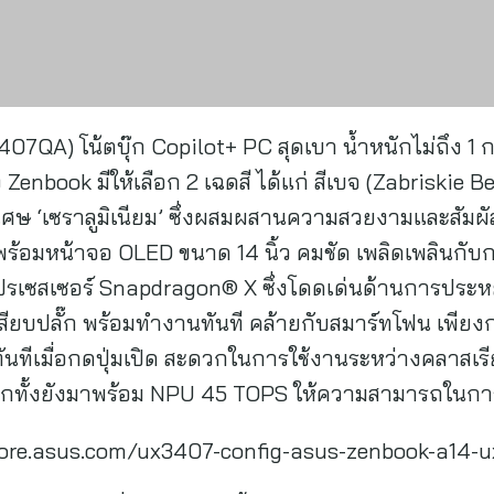
7QA) โน้ตบุ๊ก Copilot+ PC สุดเบา น้ำหนักไม่ถึง 1 
enbook มีให้เลือก 2 เฉดสี ได้แก่ สีเบจ (Zabriskie Be
พิเศษ ‘เซราลูมิเนียม’ ซึ่งผสมผสานความสวยงามและสัมผ
พร้อมหน้าจอ OLED ขนาด 14 นิ้ว คมชัด เพลิดเพลินกับการ
โปรเซสเซอร์ Snapdragon® X ซึ่งโดดเด่นด้านการประ
สียบปลั๊ก พร้อมทำงานทันที คล้ายกับสมาร์ทโฟน เพียงกดปุ
นทีเมื่อกดปุ่มเปิด สะดวกในการใช้งานระหว่างคลาสเรีย
น อีกทั้งยังมาพร้อม NPU 45 TOPS ให้ความสามารถในก
th.store.asus.com/ux3407-config-asus-zenbook-a14