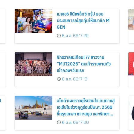
เมเจอร์ ซีนีเพล็กซ์ กรุ้ป มอบ
ประสบการณ์สุดคุ้มให้สมาชิก M
GEN
6 ส.ค. 69 17:20
จักรวาลสะเทือน! 77 สาวงาม
“MUT2026” ตบเท้ารายงานตัว
เข้ากองฯวันแรก
6 ส.ค. 69 17:13
6
อโกด้าเผยชาวยุโรปสนใจเดินทางสู่
เอเชียในช่วงฤดูร้อนปีพ.ศ. 2569
ชี้กรุงเทพฯ เกาะสมุย และพัทยา
ติดอันดับเมืองยอดนิยม
6 ส.ค. 69 17:00