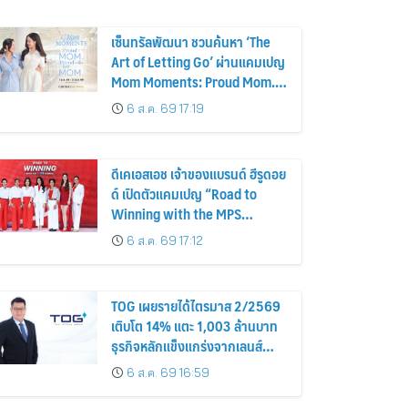
เซ็นทรัลพัฒนา ชวนค้นหา ‘The
Art of Letting Go’ ผ่านแคมเปญ
Mom Moments: Proud Mom.
Proud of My Mom.
6 ส.ค. 69 17:19
ดีเคเอสเอช เจ้าของแบรนด์ ฮีรูดอย
ด์ เปิดตัวแคมเปญ “Road to
Winning with the MPS
Science”
6 ส.ค. 69 17:12
TOG เผยรายได้ไตรมาส 2/2569
เติบโต 14% แตะ 1,003 ล้านบาท
ธุรกิจหลักแข็งแกร่งจากเลนส์
มูลค่าเพิ่ม และการขยายตลาดต่าง
6 ส.ค. 69 16:59
ประเทศ พร้อมเดินหน้าลงทุนเพื่อ
การเติบโตระยะยาว