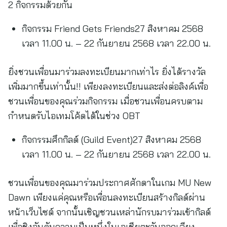
2 กิจกรรมด้วยกัน
กิจกรรม Friend Gets Friends27 สิงหาคม 2568
เวลา 11.00 น. – 22 กันยายน 2568 เวลา 22.00 น.
ยิ่งชวนเพื่อนมาร่วมลงทะเบียนมากเท่าไร ยิ่งได้รางวัล
เพิ่มมากขึ้นเท่านั้น!! เพียงลงทะเบียนและส่งต่อลิงค์เพื่อ
ชวนเพื่อนของคุณร่วมกิจกรรม เมื่อชวนเพื่อนครบตาม
กำหนดรับไอเทมโค้ดได้ในช่วง OBT
กิจกรรมศึกกิลด์ (Guild Event)27 สิงหาคม 2568
เวลา 11.00 น. – 22 กันยายน 2568 เวลา 22.00 น.
ชวนเพื่อนของคุณมาร่วมประกาศศักดาในเกม MU New
Dawn เพียงแค่คุณหรือเพื่อนลงทะเบียนสร้างกิลด์ผ่าน
หน้าเว็บไซต์ จากนั้นเชิญชวนเหล่านักรบมาร่วมเข้ากิลด์
เพื่อชิงอันดับความเป็นหนึ่งในเอเชียตะวันออกเฉียง