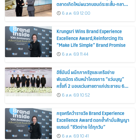
ตลาดเกิดใหม่ผนวกบอนด์ระยะสั้น-กลาง
เสริมพอร์ตแกร่ง
6 ส.ค. 69 12:00
Krungsri Wins Brand Experience
Excellence Award,Reinforcing Its
“Make Life Simple” Brand Promise
6 ส.ค. 69 11:44
อีซี่มันนี่ ผนึกภาครัฐและเครือข่าย
พันธมิตร เดินหน้าโครงการ “แว่นบุญ”
ครั้งที่ 2 มอบแว่นสายตาแก่ประชาชน 600
คน ขยายโอกาสการมองเห็นสู่ชุมชนไทย
6 ส.ค. 69 10:52
กรุงศรีคว้ารางวัล Brand Experience
Excellence Award ตอกย้ำคำมั่นสัญญา
แบรนด์ “ชีวิตง่าย ได้ทุกวัน”
6 ส.ค. 69 10:41