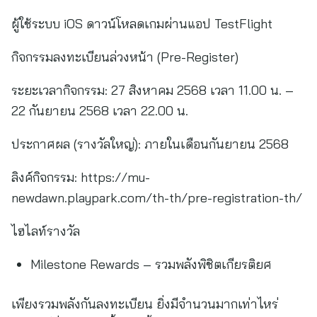
ผู้ใช้ระบบ iOS ดาวน์โหลดเกมผ่านแอป TestFlight
กิจกรรมลงทะเบียนล่วงหน้า (Pre-Register)
ระยะเวลากิจกรรม: 27 สิงหาคม 2568 เวลา 11.00 น. –
22 กันยายน 2568 เวลา 22.00 น.
ประกาศผล (รางวัลใหญ่): ภายในเดือนกันยายน 2568
ลิงค์กิจกรรม: https://mu-
newdawn.playpark.com/th-th/pre-registration-th/
ไฮไลท์รางวัล
Milestone Rewards – รวมพลังพิชิตเกียรติยศ
เพียงรวมพลังกันลงทะเบียน ยิ่งมีจำนวนมากเท่าไหร่