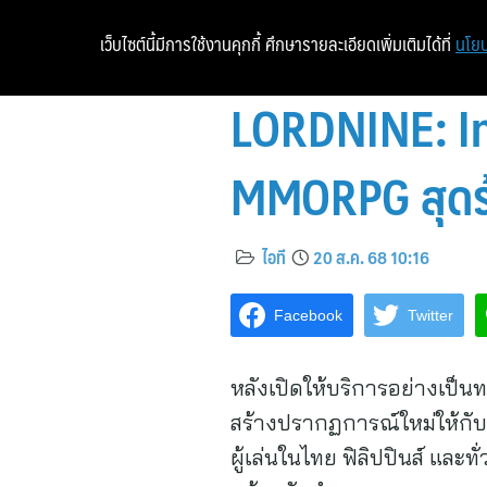
เว็บไซต์นี้มีการใช้งานคุกกี้ ศึกษารายละเอียดเพิ่มเติมได้ที่
นโยบ
LORDNINE: Inf
MMORPG สุดร้
ไอที
20 ส.ค. 68 10:16
Facebook
Twitter
หลังเปิดให้บริการอย่างเป็น
สร้างปรากฏการณ์ใหม่ให้ก
ผู้เล่นในไทย ฟิลิปปินส์ และ