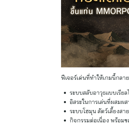
ฟีเจอร์เด่นที่ทำให้เกมนี้ก
ระบบสลับอาวุธแบบเรียลไ
อิสระในการเล่นที่ผสมผ
ระบบโฮมุน สัตว์เลี้ยงสาย
กิจกรรมต่อเนื่อง พร้อ