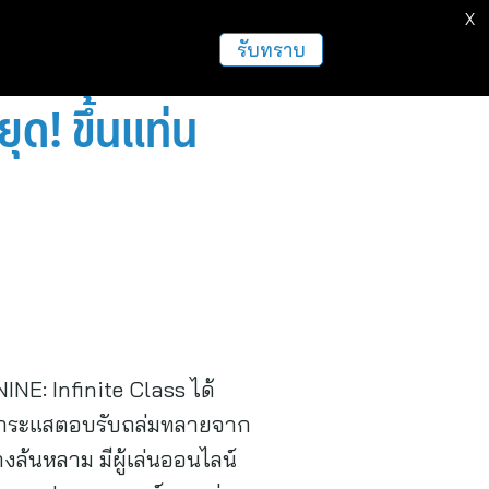
X
รับทราบ
ด! ขึ้นแท่น
INE: Infinite Class ได้
วยกระแสตอบรับถล่มทลายจาก
างล้นหลาม มีผู้เล่นออนไลน์