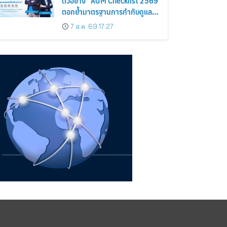
ตัวอย่าง” AGM Checklist 2569
ตอกย้ำมาตรฐานการกำกับดูแล
กิจการที่ดี
7 ส.ค. 69 17:27