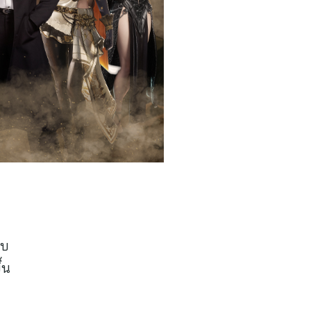
บบ
้น