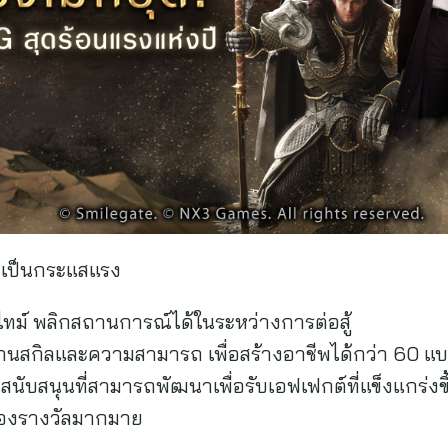
ลายเป็นกระแสแรง
ทม์ พลิกสถานการณ์ได้ในระหว่างการต่อสู้
สานสกิลและความสามารถ เพื่อสร้างอาชีพได้กว่า 60 แ
สนับสนุนที่สามารถพัฒนาเพื่อรับเอฟเฟกต์ที่แข็งแกร่งขึ
มของรางวัลมากมาย