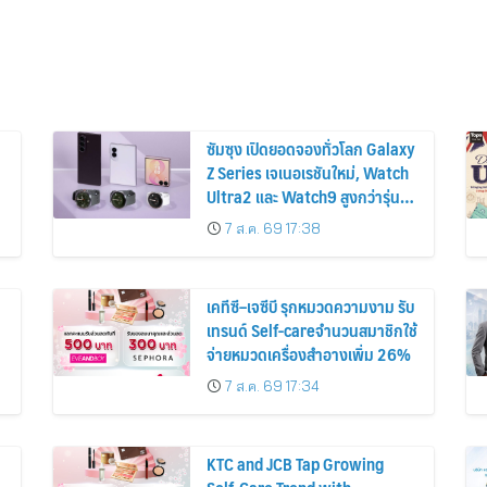
ซัมซุง เปิดยอดจองทั่วโลก Galaxy
Z Series เจเนอเรชันใหม่, Watch
Ultra2 และ Watch9 สูงกว่ารุ่น
ก่อนหน้ากว่า 30%
7 ส.ค. 69 17:38
เคทีซี–เจซีบี รุกหมวดความงาม รับ
เทรนด์ Self-careจำนวนสมาชิกใช้
จ่ายหมวดเครื่องสำอางเพิ่ม 26%
7 ส.ค. 69 17:34
KTC and JCB Tap Growing