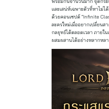
พร้อมกันจำนวนมาก จุดกระแ
และเสน่ห์เฉพาะตัวที่หาไม่ได
ด้วยคอนเซปต์ “Infinite Clas
ละครใหม่เมื่ออยากเปลี่ยนสา
กลยุทธ์ได้ตลอดเวลา ภายในเ
ผสมผสานได้อย่างหลากหล