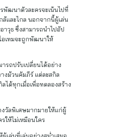
ารพัฒนาตัวละครจะเน้นไปที่
กล้และไกล นอกจากนี้ผู้เล่น
ะอาวุธ ซึ่งสามารถนำไปอัป
ี่ไอเทมจะถูกพัฒนาให้
ารถปรับเปลี่ยนได้อย่าง
งม้วนคัมภีร์ แต่ละสกิล
ลได้ทุกเมื่อเพื่อทดลองสร้าง
างวัลพิเศษมากมายให้แก่ผู้
ะครให้ไม่เหมือนใคร
้เล่นที่เล่นอย่างสม่ำเสมอ