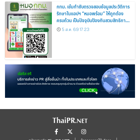
กทม. เข้มกำชับตรวจสอบข้อมูลประวัติการ
รักษาในแอปฯ “หมอพร้อม” ให้ถูกต้อง
ครบถ้วน เป็นปัจจุบันป้องกันสวมสิทธิการ
รักษา
5 ส.ค. 69 17:23