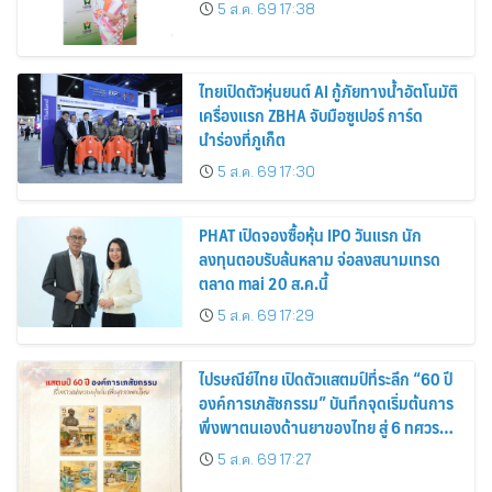
5 ส.ค. 69 17:38
ไทยเปิดตัวหุ่นยนต์ AI กู้ภัยทางน้ำอัตโนมัติ
เครื่องแรก ZBHA จับมือซูเปอร์ การ์ด
นำร่องที่ภูเก็ต
5 ส.ค. 69 17:30
PHAT เปิดจองซื้อหุ้น IPO วันแรก นัก
ลงทุนตอบรับล้นหลาม จ่อลงสนามเทรด
ตลาด mai 20 ส.ค.นี้
5 ส.ค. 69 17:29
ไปรษณีย์ไทย เปิดตัวแสตมป์ที่ระลึก “60 ปี
องค์การเภสัชกรรม” บันทึกจุดเริ่มต้นการ
พึ่งพาตนเองด้านยาของไทย สู่ 6 ทศวรรษ
แห่งการพัฒนาสุขภาพคนไทย
5 ส.ค. 69 17:27