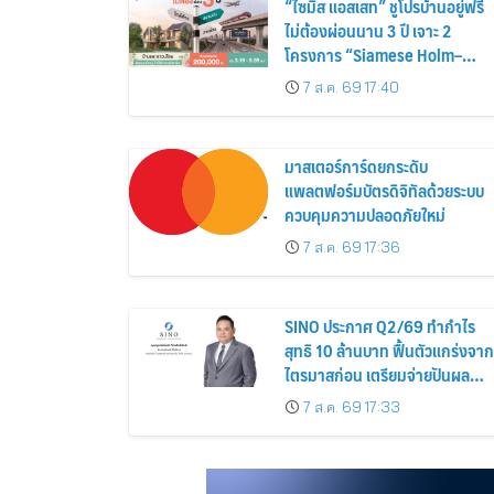
“ไซมิส แอสเสท” ชูโปรบ้านอยู่ฟรี
ไม่ต้องผ่อนนาน 3 ปี เจาะ 2
โครงการ “Siamese Holm–
Siamese Blossom” พร้อม
7 ส.ค. 69 17:40
ส่วนลดและสิทธิพิเศษถึง 31
สิงหาคม 2569
มาสเตอร์การ์ดยกระดับ
แพลตฟอร์มบัตรดิจิทัลด้วยระบบ
ควบคุมความปลอดภัยใหม่
7 ส.ค. 69 17:36
SINO ประกาศ Q2/69 ทำกำไร
สุทธิ 10 ล้านบาท ฟื้นตัวแกร่งจาก
ไตรมาสก่อน เตรียมจ่ายปันผล
ระหว่างกาล 0.014423 บาทต่อหุ้
7 ส.ค. 69 17:33
ครึ่งปีหลังมุ่งเติบโตต่อเนื่อง