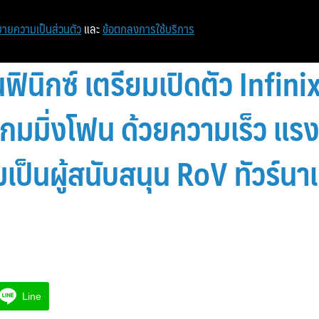
หน้าแรก
ท่องเที่ยว
ไอที
เศรษฐกิจ/การเงิน
ายความเป็นส่วนตัว
และ
ข้อตกลงการใช้บริการ
ินฟินิกซ์ เตรียมเปิดตัว Infin
กมมิ่งโฟน ด้วยความเร็ว แรง
เป็นผู้สนับสนุน RoV ทัวร์นา
Line