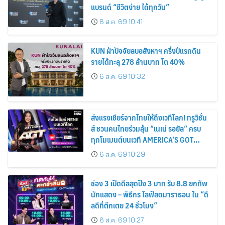
แบรนด์ “ชีวิตง่าย ได้ทุกวัน”
6 ส.ค. 69 10:41
KUN ฝ่าปัจจัยลบอสังหาฯ ครึ่งปีแรกดัน
รายได้ทะลุ 278 ล้านบาท โต 40%
6 ส.ค. 69 10:32
ส่งแรงเชียร์จากไทยให้ถึงเวทีโลก! ทรูวิชั่น
ส์ ชวนคนไทยร่วมลุ้น “เนเน่ รอยัล” ครบ
ทุกโมเมนต์บนเวที AMERICA’S GOT
TALENT SEASON 21
6 ส.ค. 69 10:29
ช่อง 3 เปิดดีลสุดปัง 3 บาท รับ 8.8 ยกทัพ
นักแสดง – พิธีกร ไลฟ์สดมาราธอน ใน “ดี
ลดีที่ตึกเตย 24 ชั่วโมง”
6 ส.ค. 69 10:27