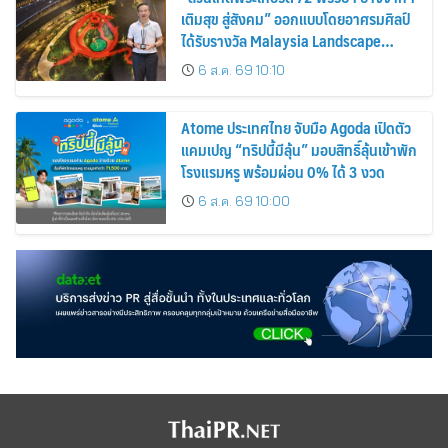
เติมสุข สู่สังคม” ออกแบบโดยอาศรมศิลป์
ได้รับรางวัล Malaysia Landscape
Architecture Award 2026
6 ส.ค. 69 10:10
Atome ประเทศไทย จับมือ Agoda เปิดตัว
แคมเปญ “ทริปนี้มีลุ้น” มอบสิทธิ์ลุ้นเข้าพัก
โรงแรมหรู พร้อมผ่อน 0% ได้ 3 งวด
6 ส.ค. 69 10:00