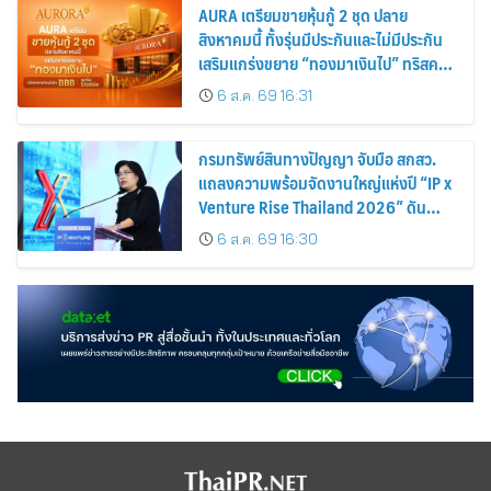
AURA เตรียมขายหุ้นกู้ 2 ชุด ปลาย
สิงหาคมนี้ ทั้งรุ่นมีประกันและไม่มีประกัน
เสริมแกร่งขยาย “ทองมาเงินไป” ทริสคง
เครดิตบริษัท BBB แนวโน้ม Stable
6 ส.ค. 69 16:31
กรมทรัพย์สินทางปัญญา จับมือ สกสว.
แถลงความพร้อมจัดงานใหญ่แห่งปี “IP x
Venture Rise Thailand 2026” ดัน
ทรัพย์สินทางปัญญาและนวัตกรรมไทยสู่
6 ส.ค. 69 16:30
โลกธุรกิจอย่างเข้มแข็ง