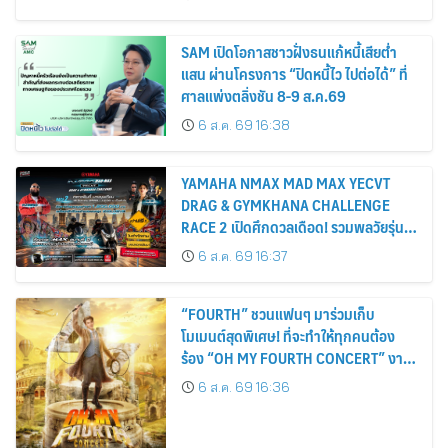
SAM เปิดโอกาสชาวฝั่งธนแก้หนี้เสียต่ำ
แสน ผ่านโครงการ “ปิดหนี้ไว ไปต่อได้” ที่
ศาลแพ่งตลิ่งชัน 8-9 ส.ค.69
6 ส.ค. 69 16:38
YAMAHA NMAX MAD MAX YECVT
DRAG & GYMKHANA CHALLENGE
RACE 2 เปิดศึกดวลเดือด! รวมพลวัยรุ่น
ชามไฟฟ้า ล่าตำแหน่ง KING OF MAX
6 ส.ค. 69 16:37
“FOURTH” ชวนแฟนๆ มาร่วมเก็บ
โมเมนต์สุดพิเศษ! ที่จะทำให้ทุกคนต้อง
ร้อง “OH MY FOURTH CONCERT” งาน
คอนเสิร์ตเดี่ยวครั้งยิ่งใหญ่สุดมหัศจรรย์ 3
6 ส.ค. 69 16:36
วัน 16-17-18 ตุลาคมนี้ ปักหมุดกดบัตร 16
สิงหาคมนี้