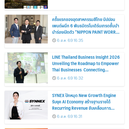
ครั้งแรกของอุตสาหกรรมสีไทย นิปปอน
เพนต์ผนึก 6 พันธมิตรโมเดิร์นเทรดชั้นนำ
นำร่องเปิดตัว “NIPPON PAINT WORRY
FREE” โปรแกรมดูแลคุณภาพฟิล์มสีหลัง
6 ส.ค. 69 16:35
การขาย
LINE Thailand Business Insight 2026
Unveiling the Roadmap to Empower
Thai Businesses Connecting
Businesses, Consumers, and
6 ส.ค. 69 16:32
Partners for Sustainable Growth
SYNEX ปักหมุด New Growth Engine
รับยุค AI Economy สร้างฐานรายได้
Recurring Revenue ขับเคลื่อนการ
เติบโตอย่างยั่งยืน โชว์กำไร Q2/69 โต
6 ส.ค. 69 16:31
18% พร้อมจ่ายปันผลระหว่างกาล 0.10
บาทต่อหุ้น