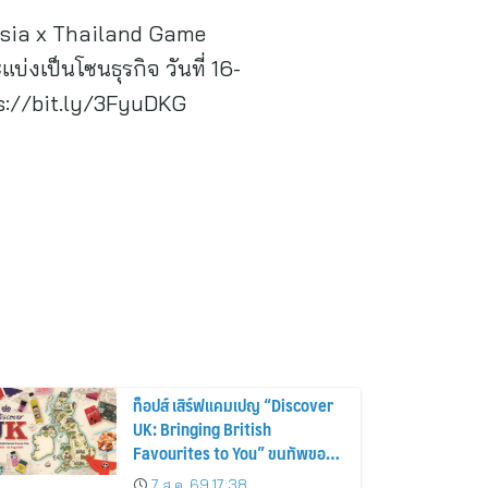
asia x Thailand Game
บ่งเป็นโซนธุรกิจ วันที่ 16-
ps://bit.ly/3FyuDKG
ท็อปส์ เสิร์ฟแคมเปญ “Discover
UK: Bringing British
Favourites to You” ขนทัพของ
อร่อยและไอเท็มฮิตจากสหราช
7 ส.ค. 69 17:38