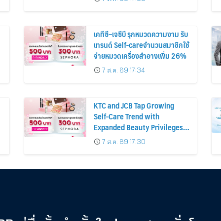
เคทีซี–เจซีบี รุกหมวดความงาม รับ
เทรนด์ Self-careจำนวนสมาชิกใช้
จ่ายหมวดเครื่องสำอางเพิ่ม 26%
7 ส.ค. 69 17:34
KTC and JCB Tap Growing
Self-Care Trend with
Expanded Beauty Privileges
น
Number of KTC JCB
7 ส.ค. 69 17:30
Cardmembers Spending on
Cosmetics Rises 26%