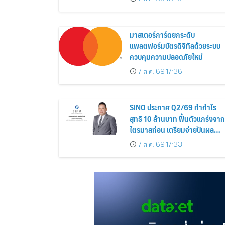
ส่วนลดและสิทธิพิเศษถึง 31
สิงหาคม 2569
มาสเตอร์การ์ดยกระดับ
แพลตฟอร์มบัตรดิจิทัลด้วยระบบ
ควบคุมความปลอดภัยใหม่
7 ส.ค. 69 17:36
SINO ประกาศ Q2/69 ทำกำไร
สุทธิ 10 ล้านบาท ฟื้นตัวแกร่งจาก
ไตรมาสก่อน เตรียมจ่ายปันผล
ระหว่างกาล 0.014423 บาทต่อหุ้
7 ส.ค. 69 17:33
ครึ่งปีหลังมุ่งเติบโตต่อเนื่อง