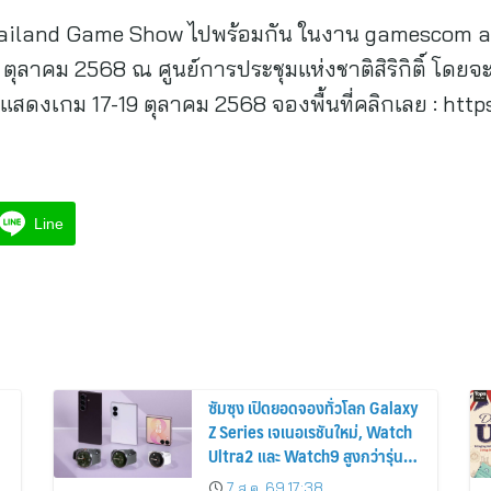
Thailand Game Show ไปพร้อมกัน ในงาน gamescom 
 ตุลาคม 2568 ณ ศูนย์การประชุมแห่งชาติสิริกิติ์ โดยจะแ
แสดงเกม 17-19 ตุลาคม 2568 จองพื้นที่คลิกเลย : htt
Line
ซัมซุง เปิดยอดจองทั่วโลก Galaxy
Z Series เจเนอเรชันใหม่, Watch
Ultra2 และ Watch9 สูงกว่ารุ่น
ก่อนหน้ากว่า 30%
7 ส.ค. 69 17:38