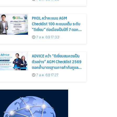
อาณาจักร ส่งตรงถึงมือตั้งแต่วัน
นี้ – 18 สิงหาคมนี้
PHOL คว้าคะแนน AGM
Checklist 100 คะแนนเต็ม ระดับ
“ดีเยี่ยม” ต่อเนื่องเป็นปีที่ 7 ตอกย้ำ
การดำเนินธุรกิจตามหลักธรรมาภิ
7 ส.ค. 69 17:33
บาล โปร่งใส สร้างความเชื่อมั่นผู้
ถือหุ้น
ADVICE คว้า “ดีเยี่ยมสมควรเป็น
ตัวอย่าง” AGM Checklist 2569
ตอกย้ำมาตรฐานการกำกับดูแล
กิจการที่ดี
7 ส.ค. 69 17:27