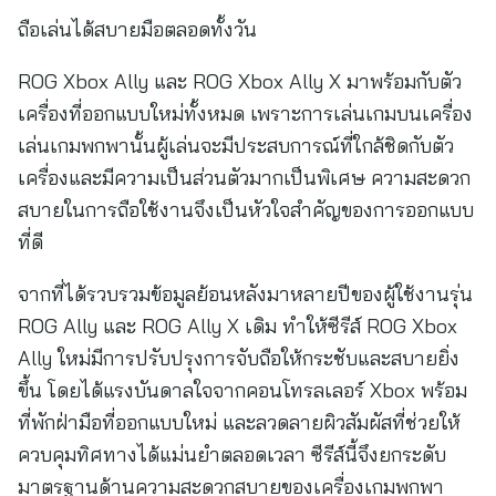
ถือเล่นได้สบายมือตลอดทั้งวัน
ROG Xbox Ally และ ROG Xbox Ally X มาพร้อมกับตัว
เครื่องที่ออกแบบใหม่ทั้งหมด เพราะการเล่นเกมบนเครื่อง
เล่นเกมพกพานั้นผู้เล่นจะมีประสบการณ์ที่ใกล้ชิดกับตัว
เครื่องและมีความเป็นส่วนตัวมากเป็นพิเศษ ความสะดวก
สบายในการถือใช้งานจึงเป็นหัวใจสำคัญของการออกแบบ
ที่ดี
จากที่ได้รวบรวมข้อมูลย้อนหลังมาหลายปีของผู้ใช้งานรุ่น
ROG Ally และ ROG Ally X เดิม ทำให้ซีรีส์ ROG Xbox
Ally ใหม่มีการปรับปรุงการจับถือให้กระชับและสบายยิ่ง
ขึ้น โดยได้แรงบันดาลใจจากคอนโทรลเลอร์ Xbox พร้อม
ที่พักฝ่ามือที่ออกแบบใหม่ และลวดลายผิวสัมผัสที่ช่วยให้
ควบคุมทิศทางได้แม่นยำตลอดเวลา ซีรีส์นี้จึงยกระดับ
มาตรฐานด้านความสะดวกสบายของเครื่องเกมพกพา