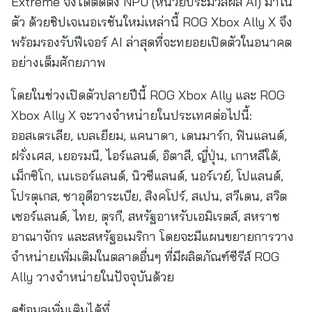
Extreme จึงได้ติดตั้ง NPU (หน่วยประมวลผล AI) มาใน
ตัว ด้วยชิปเจเนอเรชันใหม่เหล่านี้ ROG Xbox Ally X จึง
พร้อมรองรับฟีเจอร์ AI ล่าสุดที่จะทยอยเปิดตัวในอนาคต
อย่างเต็มศักยภาพ
โดยในช่วงเปิดตัวปลายปีนี้ ROG Xbox Ally และ ROG
Xbox Ally X จะวางจำหน่ายในประเทศต่อไปนี้:
ออสเตรเลีย, เบลเยียม, แคนาดา, เดนมาร์ก, ฟินแลนด์,
ฝรั่งเศส, เยอรมนี, ไอร์แลนด์, อิตาลี, ญี่ปุ่น, เกาหลีใต้,
เม็กซิโก, เนเธอร์แลนด์, นิวซีแลนด์, นอร์เวย์, โปแลนด์,
โปรตุเกส, ซาอุดีอาระเบีย, สิงคโปร์, สเปน, สวีเดน, สวิต
เซอร์แลนด์, ไทย, ตุรกี, สหรัฐอาหรับเอมิเรตส์, สหราช
อาณาจักร และสหรัฐอเมริกา โดยจะมีแผนขยายการวาง
จำหน่ายเพิ่มเติมในตลาดอื่นๆ ที่มีผลิตภัณฑ์ซีรีส์ ROG
Ally วางจำหน่ายในปัจจุบันด้วย
ดูข้อมูลเพิ่มเติมได้ที่