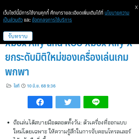
X
เว็บไซต์นี้มีการใช้งานคุกกี้ ศึกษารายละเอียดเพิ่มเติมได้ที่
นโยบายความ
เป็นส่วนตัว
และ
ข้อตกลงการใช้บริการ
ROG ร่วมมือกับ Xbox เปิดตัว ROG
Xbox Ally and ROG Xbox Ally X
รับทราบ
ยกระดับมิติใหม่ของเครื่องเล่นเกม
พกพา
ไอที
10 มิ.ย. 68 9:36
ถือเล่นได้สบายมือตลอดทั้งวัน: ตัวเครื่องที่ออกแบบ
ใหม่โดยเฉพาะ ให้ความรู้สึกในการจับคอนโทรลเลอร์