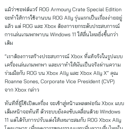
แม้ว่าซอฟต์แวร์ ROG Armoury Crate Special Edition
จะทำให้การใช้งานบน ROG Ally รุ่นแรกเป็นเรื่องง่ายอยู่
แล้ว แต่ ROG และ Xbox ต้องการยกระดับประสบการณ์
การเล่นเกมพกพาบน Windows 11 ให้ลื่นไหลยิ่งขึ้นกว่า
เดิม
“เราต้องการสร้างประสบการณ์ Xbox ที่แท้จริงในรูปแบบ
เครื่องเล่นเกมพกพา และเราทำให้มันเป็นจริงผ่านความ
ร่วมมือกับ ROG บน Xbox Ally และ Xbox Ally X” คุณ
Roanne Sones, Corporate Vice President (CVP)
จาก Xbox กล่าว
ทันทีที่ผู้ใช้เปิดเครื่อง จะเข้าสู่หน้าแพลตฟอร์ม Xbox แบบ
เต็มหน้าจอทันที ตัวระบบยังคงขับเคลื่อนด้วย Windows
11 แต่ได้รับการปรับแต่งให้เหมาะสมกับ ROG Xbox Ally
โดยเฉพาะ เพื่อลดภาระของระบบและเพิ่มความลื่นไหลใน