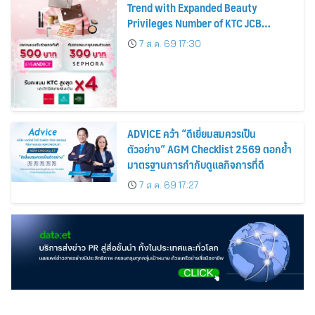
Trend with Expanded Beauty
Privileges Number of KTC JCB
Cardmembers Spending on
7 ส.ค. 69 17:30
Cosmetics Rises 26%
ADVICE คว้า “ดีเยี่ยมสมควรเป็น
ตัวอย่าง” AGM Checklist 2569 ตอกย้ำ
มาตรฐานการกำกับดูแลกิจการที่ดี
7 ส.ค. 69 17:27