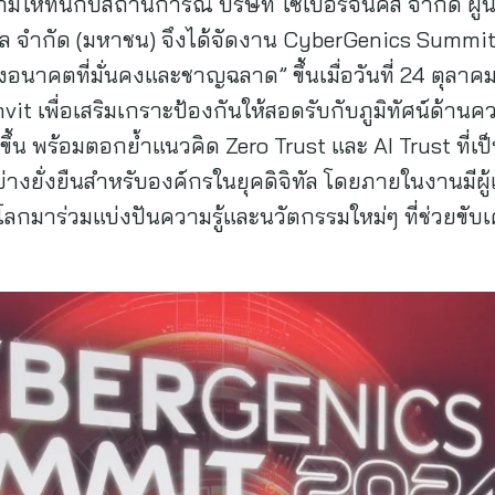
ามให้ทันกับสถานการณ์ บริษัท ไซเบอร์จีนิคส์ จำกัด 
เบิล จำกัด (มหาชน) จึงได้จัดงาน CyberGenics Summit
้างอนาคตที่มั่นคงและชาญฉลาด” ขึ้นเมื่อวันที่ 24 ตุล
 เพื่อเสริมเกราะป้องกันให้สอดรับกับภูมิทัศน์ด้านค
ขึ้น พร้อมตอกย้ำแนวคิด Zero Trust และ AI Trust ที่
างยั่งยืนสำหรับองค์กรในยุคดิจิทัล โดยภายในงานมีผู
ลกมาร่วมแบ่งปันความรู้และนวัตกรรมใหม่ๆ ที่ช่วยขั