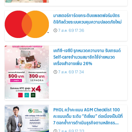
สิงหาคมนี้
มาสเตอร์การ์ดยกระดับแพลตฟอร์มบัตร
ดิจิทัลด้วยระบบควบคุมความปลอดภัยใหม่
7 ส.ค. 69 17:36
เคทีซี–เจซีบี รุกหมวดความงาม รับเทรนด์
Self-careจำนวนสมาชิกใช้จ่ายหมวด
เครื่องสำอางเพิ่ม 26%
7 ส.ค. 69 17:34
PHOL คว้าคะแนน AGM Checklist 100
คะแนนเต็ม ระดับ “ดีเยี่ยม” ต่อเนื่องเป็นปีที่
7 ตอกย้ำการดำเนินธุรกิจตามหลักธร
รมาภิบาล โปร่งใส สร้างความเชื่อมั่นผู้ถือ
7 ส.ค. 69 17:33