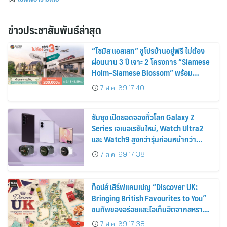
ข่าวประชาสัมพันธ์ล่าสุด
“ไซมิส แอสเสท” ชูโปรบ้านอยู่ฟรี ไม่ต้อง
ผ่อนนาน 3 ปี เจาะ 2 โครงการ “Siamese
Holm–Siamese Blossom” พร้อม
ส่วนลดและสิทธิพิเศษถึง 31 สิงหาคม
7 ส.ค. 69 17:40
2569
ซัมซุง เปิดยอดจองทั่วโลก Galaxy Z
Series เจเนอเรชันใหม่, Watch Ultra2
และ Watch9 สูงกว่ารุ่นก่อนหน้ากว่า
30%
7 ส.ค. 69 17:38
ท็อปส์ เสิร์ฟแคมเปญ “Discover UK:
Bringing British Favourites to You”
ขนทัพของอร่อยและไอเท็มฮิตจากสหราช
อาณาจักร ส่งตรงถึงมือตั้งแต่วันนี้ – 18
7 ส.ค. 69 17:38