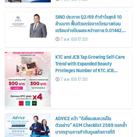
หุ้น
SINO ประกาศ Q2/69 ทำกำไรสุทธิ 10
ล้านบาท ฟื้นตัวแกร่งจากไตรมาสก่อน
เตรียมจ่ายปันผลระหว่างกาล 0.014423
บาทต่อหุ้น ครึ่งปีหลังมุ่งเติบโตต่อเนื่อง
7 ส.ค. 69 17:33
KTC and JCB Tap Growing Self-Care
Trend with Expanded Beauty
Privileges Number of KTC JCB
Cardmembers Spending on
7 ส.ค. 69 17:30
Cosmetics Rises 26%
ADVICE คว้า “ดีเยี่ยมสมควรเป็น
ตัวอย่าง” AGM Checklist 2569 ตอกย้ำ
มาตรฐานการกำกับดูแลกิจการที่ดี