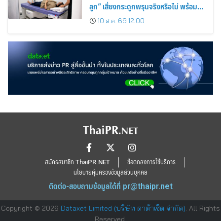
ลูก” เสี่ยงกระดูกพรุนจริงหรือไม่ พร้อม
ชวนคุณแม่วัยเก๋าตรวจมวลกระดูกเชิง
10 ส.ค. 69 12:00
ป้องกัน
สมัครสมาชิก ThaiPR.NET
ข้อตกลงการใช้บริการ
นโยบายคุ้มครองข้อมูลส่วนบุคคล
ติดต่อ-สอบถามข้อมูลได้ที่
pr@thaipr.net
Copyright © 2026
Dataxet Limited (บริษัท ดาต้าเซ็ต จำกัด)
. All Rights
Reserved.