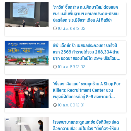
‘ภาวิช’ จี้ยกร่าง กม.ศึกษาใหม่ ต้องแยก
พ.ร.บ.ขั้นพื้นฐานฯ ยกเลิกประถม-มัธยม
ปลดล็อก ร.ร.มีอิสระ เตือน AI ดิสรัปฯ
10 ส.ค. 69 12:02
ซีพี แอ็กซ์ตร้า เผยผลประกอบการครึ่งปี
แรก 2569 ทำรายได้รวม 268,334 ล้าน
บาท ยอดขายออนไลน์โต 29% ปรับโฉม
สาขาใหม่ดันอัตราเช่าพื้นที่โต 4%
10 ส.ค. 69 12:02
‘พี่จอง–คัลแลน’ ชวนบุกร้าน A Shop For
Killers: Recruitment Center ชวน
พิสูจน์ฝีมือการต่อสู้ 8–9 สิงหาคมนี้
เท่านั้น เข้าชมได้ไม่มีค่าใช้จ่าย!
10 ส.ค. 69 12:01
โรงพยาบาลกระดูกและข้อ ข้อดีมีสุข ปลด
ล็อกความเชื่อ! แม่ในช่วง “ตั้งท้อง-ให้นม