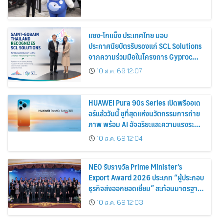
แซง-โกแบ็ง ประเทศไทย มอบ
ประกาศนียบัตรรับรองแก่ SCL Solutions
จากความร่วมมือในโครงการ Gyproc
Recycling
10 ส.ค. 69 12:07
HUAWEI Pura 90s Series เปิดพรีออเด
อร์แล้ววันนี้ ชูที่สุดแห่งนวัตกรรมการถ่าย
ภาพ พร้อม AI อัจฉริยะและความแรงระดับ
5G Advanced
10 ส.ค. 69 12:04
NEO รับรางวัล Prime Minister’s
Export Award 2026 ประเภท “ผู้ประกอบ
ธุรกิจส่งออกยอดเยี่ยม” สะท้อนมาตรฐาน
การดำเนินธุรกิจ พร้อมยกระดับศักยภาพ
10 ส.ค. 69 12:03
สินค้าไทยสู่ตลาดโลก