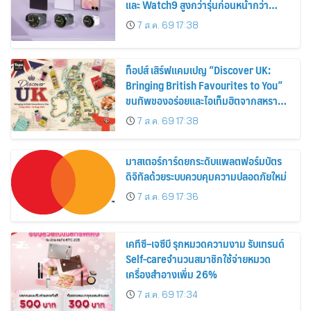
และ Watch9 สูงกว่ารุ่นก่อนหน้ากว่า
30%
7 ส.ค. 69 17:38
ท็อปส์ เสิร์ฟแคมเปญ “Discover UK:
Bringing British Favourites to You”
ขนทัพของอร่อยและไอเท็มฮิตจากสหราช
อาณาจักร ส่งตรงถึงมือตั้งแต่วันนี้ – 18
7 ส.ค. 69 17:38
สิงหาคมนี้
มาสเตอร์การ์ดยกระดับแพลตฟอร์มบัตร
ดิจิทัลด้วยระบบควบคุมความปลอดภัยใหม่
7 ส.ค. 69 17:36
เคทีซี–เจซีบี รุกหมวดความงาม รับเทรนด์
Self-careจำนวนสมาชิกใช้จ่ายหมวด
เครื่องสำอางเพิ่ม 26%
7 ส.ค. 69 17:34