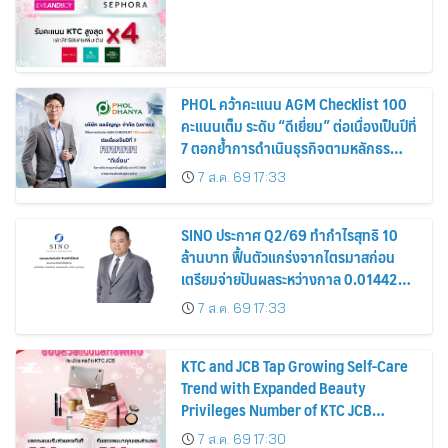
PHOL คว้าคะแนน AGM Checklist 100
คะแนนเต็ม ระดับ “ดีเยี่ยม” ต่อเนื่องเป็นปีที่
7 ตอกย้ำการดำเนินธุรกิจตามหลักธร
รมาภิบาล โปร่งใส สร้างความเชื่อมั่นผู้ถือ
7 ส.ค. 69 17:33
หุ้น
SINO ประกาศ Q2/69 ทำกำไรสุทธิ 10
ล้านบาท ฟื้นตัวแกร่งจากไตรมาสก่อน
เตรียมจ่ายปันผลระหว่างกาล 0.014423
บาทต่อหุ้น ครึ่งปีหลังมุ่งเติบโตต่อเนื่อง
7 ส.ค. 69 17:33
KTC and JCB Tap Growing Self-Care
Trend with Expanded Beauty
Privileges Number of KTC JCB
Cardmembers Spending on
7 ส.ค. 69 17:30