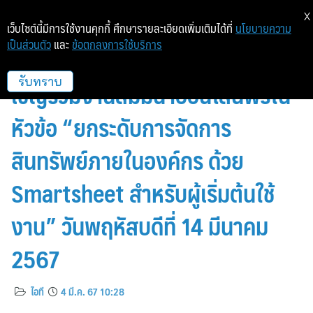
X
เว็บไซต์นี้มีการใช้งานคุกกี้ ศึกษารายละเอียดเพิ่มเติมได้ที่
นโยบายความ
เป็นส่วนตัว
และ
ข้อตกลงการใช้บริการ
KP Technology Management
เชิญร่วมงานสัมมนาออนไลน์ฟรีใน
รับทราบ
หัวข้อ “ยกระดับการจัดการ
สินทรัพย์ภายในองค์กร ด้วย
Smartsheet สำหรับผู้เริ่มต้นใช้
งาน” วันพฤหัสบดีที่ 14 มีนาคม
2567
ไอที
4 มี.ค. 67 10:28