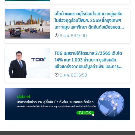
อโกด้าเผยชาวยุโรปสนใจเดินทางสู่เอเชีย
ในช่วงฤดูร้อนปีพ.ศ. 2569 ชี้กรุงเทพฯ
เกาะสมุย และพัทยา ติดอันดับเมืองยอด
นิยม
6 ส.ค. 69 17:00
TOG เผยรายได้ไตรมาส 2/2569 เติบโต
14% แตะ 1,003 ล้านบาท ธุรกิจหลัก
แข็งแกร่งจากเลนส์มูลค่าเพิ่ม และการ
ขยายตลาดต่างประเทศ พร้อมเดินหน้า
6 ส.ค. 69 16:59
ลงทุนเพื่อการเติบโตระยะยาว