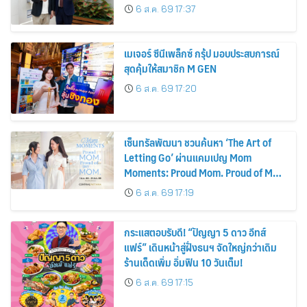
รถยนต์ MPV ระดับพรีเมียม เข้ากับ
6 ส.ค. 69 17:37
พลังงานแสงอาทิตย์ภายในบ้าน
เมเจอร์ ซีนีเพล็กซ์ กรุ้ป มอบประสบการณ์
สุดคุ้มให้สมาชิก M GEN
6 ส.ค. 69 17:20
เซ็นทรัลพัฒนา ชวนค้นหา ‘The Art of
Letting Go’ ผ่านแคมเปญ Mom
Moments: Proud Mom. Proud of My
Mom.
6 ส.ค. 69 17:19
กระแสตอบรับดี! “ปัญญา 5 ดาว อีทส์
แฟร์” เดินหน้าสู่ฝั่งธนฯ จัดใหญ่กว่าเดิม
ร้านเด็ดเพิ่ม อิ่มฟิน 10 วันเต็ม!
6 ส.ค. 69 17:15