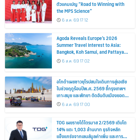
ตัวแคมเปญ “Road to Winning with
the MPS Science”
6 ส.ค. 69 17:12
Agoda Reveals Europe’s 2026
Summer Travel Interest to Asia:
Bangkok, Koh Samui, and Pattaya
Among the Top Cities
6 ส.ค. 69 17:02
อโกด้าเผยชาวยุโรปสนใจเดินทางสู่เอเชีย
ในช่วงฤดูร้อนปีพ.ศ. 2569 ชี้กรุงเทพฯ
เกาะสมุย และพัทยา ติดอันดับเมืองยอด
นิยม
6 ส.ค. 69 17:00
TOG เผยรายได้ไตรมาส 2/2569 เติบโต
14% แตะ 1,003 ล้านบาท ธุรกิจหลัก
แข็งแกร่งจากเลนส์มูลค่าเพิ่ม และการ