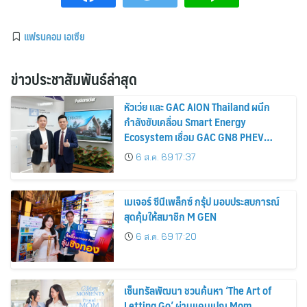
แฟรนคอม เอเซีย
ข่าวประชาสัมพันธ์ล่าสุด
หัวเว่ย และ GAC AION Thailand ผนึก
กำลังขับเคลื่อน Smart Energy
Ecosystem เชื่อม GAC GN8 PHEV
รถยนต์ MPV ระดับพรีเมียม เข้ากับ
6 ส.ค. 69 17:37
พลังงานแสงอาทิตย์ภายในบ้าน
เมเจอร์ ซีนีเพล็กซ์ กรุ้ป มอบประสบการณ์
สุดคุ้มให้สมาชิก M GEN
6 ส.ค. 69 17:20
เซ็นทรัลพัฒนา ชวนค้นหา ‘The Art of
Letting Go’ ผ่านแคมเปญ Mom