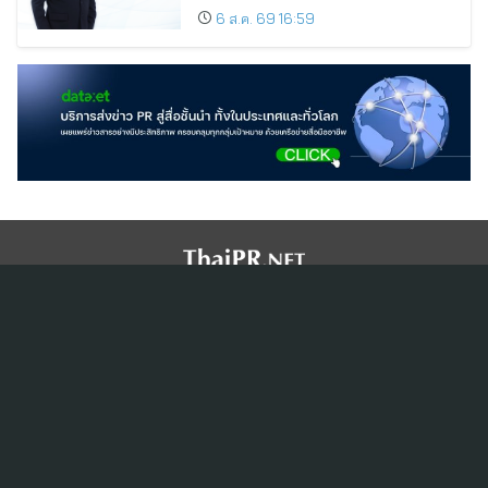
ขยายตลาดต่างประเทศ พร้อมเดินหน้า
6 ส.ค. 69 16:59
ลงทุนเพื่อการเติบโตระยะยาว
สมัครสมาชิก ThaiPR.NET
ข้อตกลงการใช้บริการ
นโยบายคุ้มครองข้อมูลส่วนบุคคล
ติดต่อ-สอบถามข้อมูลได้ที่
pr@thaipr.net
Copyright © 2026
Dataxet Limited (บริษัท ดาต้าเซ็ต จำกัด)
. All Rights
Reserved.