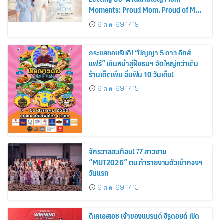
Moments: Proud Mom. Proud of My
Mom.
6 ส.ค. 69 17:19
กระแสตอบรับดี! “ปัญญา 5 ดาว อีทส์
แฟร์” เดินหน้าสู่ฝั่งธนฯ จัดใหญ่กว่าเดิม
ร้านเด็ดเพิ่ม อิ่มฟิน 10 วันเต็ม!
6 ส.ค. 69 17:15
จักรวาลสะเทือน! 77 สาวงาม
“MUT2026” ตบเท้ารายงานตัวเข้ากองฯ
วันแรก
6 ส.ค. 69 17:13
ดีเคเอสเอช เจ้าของแบรนด์ ฮีรูดอยด์ เปิด