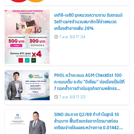
เคทีซี–เจซีบี รุกหมวดความงาม รับเทรนด์
Self-careจำนวนสมาชิกใช้จ่ายหมวด
เครื่องสำอางเพิ่ม 26%
7 ส.ค. 69 17:34
PHOL คว้าคะแนน AGM Checklist 100
คะแนนเต็ม ระดับ “ดีเยี่ยม” ต่อเนื่องเป็นปีที่
7 ตอกย้ำการดำเนินธุรกิจตามหลักธร
รมาภิบาล โปร่งใส สร้างความเชื่อมั่นผู้ถือ
7 ส.ค. 69 17:33
หุ้น
SINO ประกาศ Q2/69 ทำกำไรสุทธิ 10
ล้านบาท ฟื้นตัวแกร่งจากไตรมาสก่อน
เตรียมจ่ายปันผลระหว่างกาล 0.014423
บาทต่อหุ้น ครึ่งปีหลังมุ่งเติบโตต่อเนื่อง