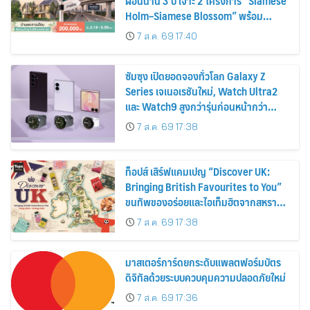
ผ่อนนาน 3 ปี เจาะ 2 โครงการ “Siamese
Holm–Siamese Blossom” พร้อม
ส่วนลดและสิทธิพิเศษถึง 31 สิงหาคม
7 ส.ค. 69 17:40
2569
ซัมซุง เปิดยอดจองทั่วโลก Galaxy Z
Series เจเนอเรชันใหม่, Watch Ultra2
และ Watch9 สูงกว่ารุ่นก่อนหน้ากว่า
30%
7 ส.ค. 69 17:38
ท็อปส์ เสิร์ฟแคมเปญ “Discover UK:
Bringing British Favourites to You”
ขนทัพของอร่อยและไอเท็มฮิตจากสหราช
อาณาจักร ส่งตรงถึงมือตั้งแต่วันนี้ – 18
7 ส.ค. 69 17:38
สิงหาคมนี้
มาสเตอร์การ์ดยกระดับแพลตฟอร์มบัตร
ดิจิทัลด้วยระบบควบคุมความปลอดภัยใหม่
7 ส.ค. 69 17:36