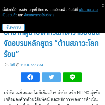
X
เว็บไซต์นี้มีการใช้งานคุกกี้ ศึกษารายละเอียดเพิ่มเติมได้ที่
นโยบายความ
เป็นส่วนตัว
และ
ข้อตกลงการใช้บริการ
เนชั่นแนล ไอทีเอ็มเอ๊กซ์ ตอกย้ำ
บทบาทผู้นำองค์กรแห่งความยั่งยืน
รับทราบ
จัดอบรมหลักสูตร “ต้านสภาวะโลก
ร้อน”
ไอที
11 ก.ย. 66 17:34
บริษัท เนชั่นแนล ไอทีเอ็มเอ๊กซ์ จำกัด หรือ NITMX มุ่งขับ
เคลื่อนองค์กรด้วยวิสัยทัศน์ และหลักการของการดำเนิน