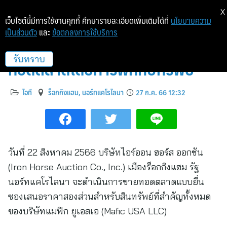
X
เว็บไซต์นี้มีการใช้งานคุกกี้ ศึกษารายละเอียดเพิ่มเติมได้ที่
นโยบายความ
เป็นส่วนตัว
และ
ข้อตกลงการใช้บริการ
บริษัทแมฟิก ยูเอสเอ เข้าสู่การขาย
ทอดตลาดโดยการพิทักษ์ทรัพย์
รับทราบ
ไอที
ร็อกกิงแฮม, นอร์ทแคโรไลนา
27 ก.ค. 66 12:32
วันที่ 22 สิงหาคม 2566 บริษัทไอร์ออน ฮอร์ส ออกชัน
(Iron Horse Auction Co., Inc.) เมืองร็อกกิงแฮม รัฐ
นอร์ทแคโรไลนา จะดำเนินการขายทอดตลาดแบบยื่น
ซองเสนอราคาสองส่วนสำหรับสินทรัพย์ที่สำคัญทั้งหมด
ของบริษัทแมฟิก ยูเอสเอ (Mafic USA LLC)