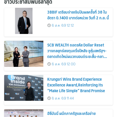
ข่าวประชาสัมพันธ์ล่าสุด
3BBIF เตรียมจ่ายเงินปันผลครั้งที่ 38 ใน
อัตรา 0.1400 บาทต่อหน่วย วันที่ 2 ก.ย. นี้
6 ส.ค. 69 12:12
SCB WEALTH ถอดรหัส Dollar Reset
วางกลยุทธ์ลงทุนครึ่งปีหลัง ชูหุ้นสหรัฐฯ-
ตลาดเกิดใหม่ผนวกบอนด์ระยะสั้น-กลาง
เสริมพอร์ตแกร่ง
6 ส.ค. 69 12:00
Krungsri Wins Brand Experience
Excellence Award,Reinforcing Its
“Make Life Simple” Brand Promise
6 ส.ค. 69 11:44
อีซี่มันนี่ ผนึกภาครัฐและเครือข่าย