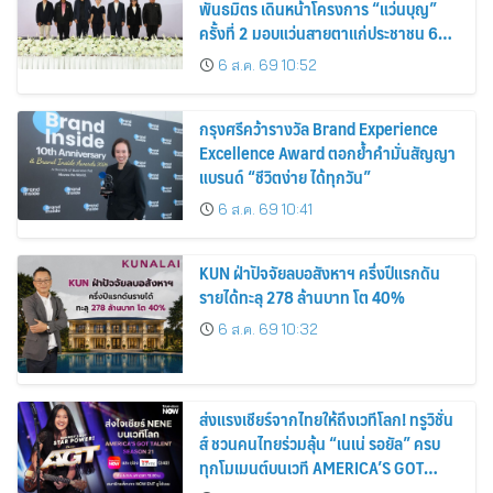
พันธมิตร เดินหน้าโครงการ “แว่นบุญ”
ครั้งที่ 2 มอบแว่นสายตาแก่ประชาชน 600
คน ขยายโอกาสการมองเห็นสู่ชุมชนไทย
6 ส.ค. 69 10:52
กรุงศรีคว้ารางวัล Brand Experience
Excellence Award ตอกย้ำคำมั่นสัญญา
แบรนด์ “ชีวิตง่าย ได้ทุกวัน”
6 ส.ค. 69 10:41
KUN ฝ่าปัจจัยลบอสังหาฯ ครึ่งปีแรกดัน
รายได้ทะลุ 278 ล้านบาท โต 40%
6 ส.ค. 69 10:32
ส่งแรงเชียร์จากไทยให้ถึงเวทีโลก! ทรูวิชั่น
ส์ ชวนคนไทยร่วมลุ้น “เนเน่ รอยัล” ครบ
ทุกโมเมนต์บนเวที AMERICA’S GOT
TALENT SEASON 21