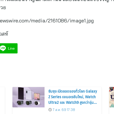
้วย
newswire.com/media/2161086/image1.jpg
วสท์
Line
ซัมซุง เปิดยอดจองทั่วโลก Galaxy
Z Series เจเนอเรชันใหม่, Watch
Ultra2 และ Watch9 สูงกว่ารุ่น
ก่อนหน้ากว่า 30%
7 ส.ค. 69 17:38