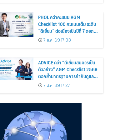
นี้ – 18 สิงหาคมนี้
PHOL คว้าคะแนน AGM
Checklist 100 คะแนนเต็ม ระดับ
“ดีเยี่ยม” ต่อเนื่องเป็นปีที่ 7 ตอกย้ำ
การดำเนินธุรกิจตามหลักธรรมาภิ
7 ส.ค. 69 17:33
บาล โปร่งใส สร้างความเชื่อมั่นผู้
ถือหุ้น
ADVICE คว้า “ดีเยี่ยมสมควรเป็น
ตัวอย่าง” AGM Checklist 2569
ตอกย้ำมาตรฐานการกำกับดูแล
กิจการที่ดี
7 ส.ค. 69 17:27