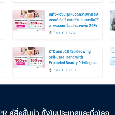
เคทีซี–เจซีบี รุกหมวดความงาม รับ
เทรนด์ Self-careจำนวนสมาชิกใช้
จ่ายหมวดเครื่องสำอางเพิ่ม 26%
7 ส.ค. 69 17:34
KTC and JCB Tap Growing
Self-Care Trend with
Expanded Beauty Privileges
น
Number of KTC JCB
7 ส.ค. 69 17:30
Cardmembers Spending on
Cosmetics Rises 26%