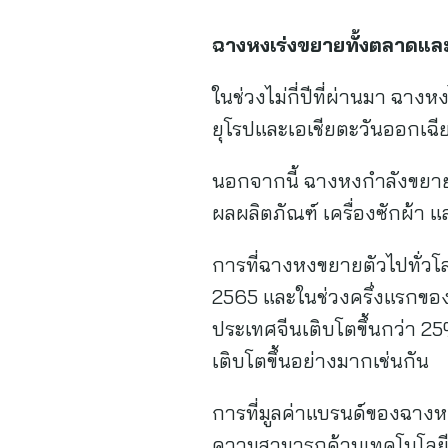
ฉางหงเร่งขยายทั้งตลาดและก
ในช่วงไม่กี่ปีที่ผ่านมา ฉา
ยุโรปและเอเชียตะวันออกเฉีย
นอกจากนี้ ฉางหงกำลังขย
ผลผลิตภัณฑ์ เครื่องซักผ้า แล
การที่ฉางหงขยายตัวไปทั่วโ
2565 และในช่วงครึ่งแรกขอ
ประเทศจีนเติบโตขึ้นกว่า 2
เติบโตขึ้นอย่างมากเช่นกัน
การที่มูลค่าแบรนด์ของฉางหง
ความสามารถด้านเทคโนโลยีก