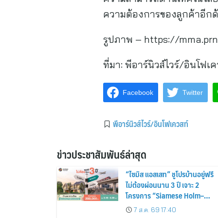
ความต้องการของลูกค้าอีกด
รูปภาพ – https://mma.pr
ที่มา:
พีอาร์นิวส์ไวร์/อินโฟเค
Facebook
Twitter
พีอาร์นิวส์ไวร์/อินโฟเควสท์
ข่าวประชาสัมพันธ์ล่าสุด
“ไซมิส แอสเสท” ชูโปรบ้านอยู่ฟรี
ไม่ต้องผ่อนนาน 3 ปี เจาะ 2
โครงการ “Siamese Holm–
Siamese Blossom” พร้อม
7 ส.ค. 69 17:40
ส่วนลดและสิทธิพิเศษถึง 31