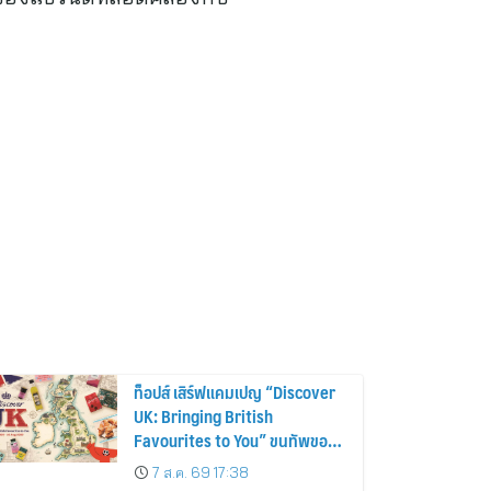
ท็อปส์ เสิร์ฟแคมเปญ “Discover
UK: Bringing British
Favourites to You” ขนทัพของ
อร่อยและไอเท็มฮิตจากสหราช
7 ส.ค. 69 17:38
อาณาจักร ส่งตรงถึงมือตั้งแต่วัน