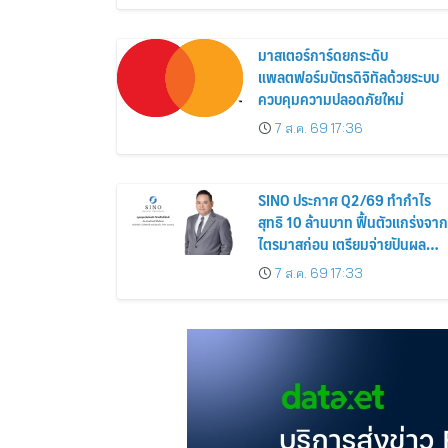
สิงหาคม 2569
มาสเตอร์การ์ดยกระดับ
แพลตฟอร์มบัตรดิจิทัลด้วยระบบ
ควบคุมความปลอดภัยใหม่
7 ส.ค. 69 17:36
SINO ประกาศ Q2/69 ทำกำไร
สุทธิ 10 ล้านบาท ฟื้นตัวแกร่งจาก
ไตรมาสก่อน เตรียมจ่ายปันผล
ระหว่างกาล 0.014423 บาทต่อหุ้
7 ส.ค. 69 17:33
ครึ่งปีหลังมุ่งเติบโตต่อเนื่อง