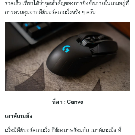
รวดเร็ว เรียกได้ว่าจุดสำคัญของการชิงชัยภายในเกมอยู่ที่
การควบคุมจากคีย์บอร์ดเกมมิ่งจริง ๆ ครับ
ที่มา : Canva
เมาส์เกมมิ่ง
เมื่อมีคีย์บอร์ดเกมมิ่ง ก็ต้องมาพร้อมกับ เมาส์เกมมิ่ง ที่