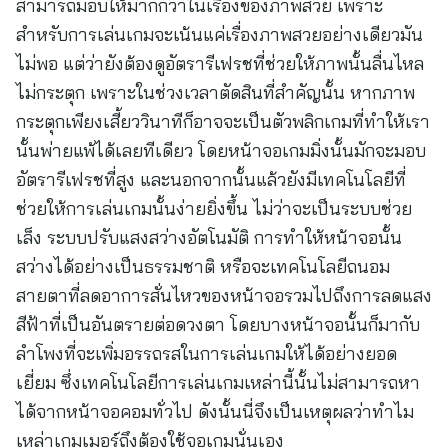
สามารถมอบให้มากกว่าในเรื่องของภาพสวย เพราะ
สำหรับการเล่นเกมจะเน้นแค่เรื่องภาพสวยอย่างเดียวมัน
ไม่พอ แต่ว่ายังต้องดูอัตรารีเฟรชที่ช่วยให้ภาพนั้นลื่นไหล
ไม่กระตุก เพราะในช่วงเวลาตัดสินที่สำคัญนั้น หากภาพ
กระตุกเพียงเสี้ยววินาทีก็อาจจะเป็นตัวพลิกเกมที่ทำให้เรา
นั้นพ่ายแพ้ได้เลยทีเดียว โดยหน้าจอเกมมิ่งนั้นมักจะมอบ
อัตรารีเฟรชที่สูง และนอกจากนั้นแล้วยังมีเทคโนโลยีที่
ช่วยให้การเล่นเกมนั้นง่ายยิ่งขึ้น ไม่ว่าจะเป็นระบบช่วย
เล็ง ระบบปรับแสงสว่างอัตโนมัติ การทำให้หน้าจอนั้น
สว่างได้อย่างเป็นธรรมชาติ หรือจะเทคโนโลยีถนอม
สายตาที่ลดอาการสั่นไหวของหน้าจอรวมไปถึงการลดแสง
สีฟ้าที่เป็นอันตรายต่อดวงตา โดยบางหน้าจอนั้นก็มากับ
ลำโพงที่จะเพิ่มอรรถรสในการเล่นเกมให้ได้อย่างยอด
เยี่ยม ซึ่งเทคโนโลยีการเล่นเกมเหล่านี้นั้นไม่สามารถหา
ได้จากหน้าจอคอมทั่วไป ดังนั้นนี่จึงเป็นเหตุผลว่าทำไม
เหล่าเกมเมอร์ถึงต้องใช้จอเกมนั่นเอง