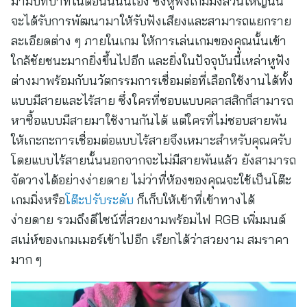
มามีบทบาทในตอนนี้นั่นเอง ซึ่งหูฟังเกมมิ่งส่วนใหญ่นั้น
จะได้รับการพัฒนามาให้รับฟังเสียงและสามารถแยกราย
ละเอียดต่าง ๆ ภายในเกม ให้การเล่นเกมของคุณนั้นเข้า
ใกล้ชัยชนะมากยิ่งขึ้นไปอีก และยิ่งในปัจจุบันนี้เหล่าหูฟัง
ต่างมาพร้อมกับนวัตกรรมการเชื่อมต่อที่เลือกใช้งานได้ทั้ง
แบบมีสายและไร้สาย ซึ่งใครที่ชอบแบบคลาสสิกก็สามารถ
หาซื้อแบบมีสายมาใช้งานกันได้ แต่ใครที่ไม่ชอบสายพัน
ให้เกะกะการเชื่อมต่อแบบไร้สายจึงเหมาะสำหรับคุณครับ
โดยแบบไร้สายนั้นนอกจากจะไม่มีสายพันแล้ว ยังสามารถ
จัดวางได้อย่างง่ายดาย ไม่ว่าที่ห้องของคุณจะใช้เป็นโต๊ะ
เกมมิ่งหรือ
โต๊ะปรับระดับ
ก็เก็บให้เข้าที่เข้าทางได้
ง่ายดาย รวมถึงดีไซน์ที่สวยงามพร้อมไฟ RGB เพิ่มมนต์
สเน่ห์ของเกมเมอร์เข้าไปอีก เรียกได้ว่าสวยงาม สมราคา
มาก ๆ