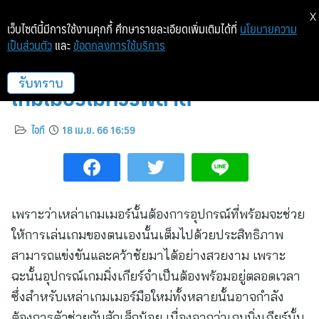
X
เว็บไซต์นี้มีการใช้งานคุกกี้ ศึกษารายละเอียดเพิ่มเติมได้ที่
นโยบายความ
เป็นส่วนตัว
และ
ข้อตกลงการใช้บริการ
แนะนำ 5 ไอเทมบนโต๊ะคอม ที่เหล่า
เกมเมอร์ไม่ควรพลาด
รับทราบ
ไอที
18 เม.ย. 66 16:59
เพราะว่าเหล่าเกมเมอร์นั้นต้องการอุปกรณ์ที่พร้อมจะช่วย
ให้การเล่นเกมของตนเองนั้นเต็มไปด้วยประสิทธิภาพ
สามารถแข่งขันและคว้าชัยมาได้อย่างสวยงาม เพราะ
ฉะนั้นอุปกรณ์เกมมิ่งเกียร์จำเป็นต้องพร้อมอยู่ตลอดเวลา
ซึ่งสำหรับเหล่าเกมเมอร์มือใหม่ทั้งหลายนั้นอาจกำลัง
ต้องการตัวช่วยกันสักเล็กน้อย เนื่องจากว่าเกมมิ่งเกียร์นั้น