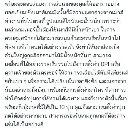
พร้อมจะตอบสนองการเล่นเกมของคุณให้ออกมาอย่าง
ยอดเยี่ยม ซึ่งเมาส์เกมมิ่งนั้นก็มีความแตกต่างจากเมาส์
ทำงานทั่วไปตรงที่ รูปแบบดีไซน์และน้ำหนัก เพราะว่า
เหล่าเกมเมอร์นั้นต้องใช้เมาส์ที่มีน้ำหนักเบา ในการ
ควบคุมหน้าจอให้สามารถหมุนตัวละครหรือหันหน้าไป
ทิศทางที่กำหนดได้อย่างรวดเร็ว จึงทำให้เมาส์เกมมิ่ง
ส่วนใหญ่ถูกผลิตออกมาให้มีน้ำหนักที่เบา สามารถ
เคลื่อนที่ได้อย่างรวดเร็ว รวมไปถึงการตั้งค่า DPI หรือ
ความเร็วของตัวเครเซอร์ ให้สามารถเลื่อนได้ทันทีเพียงแค่
ขยับเบา ๆ เพื่อความได้เปรียบในเวลาชิงชัย และนอกจาก
นั้นเหล่าเกมมิ่งยังมาพร้อมกับการตั้งค่ามาโคร ที่สามารถ
ทำให้จดจำปุ่มการใช้งานได้เฉพาะ และยิ่งบางตัวนั้นก็มา
พร้อมกับปุ่มกดที่มีให้เป็น 10 ปุ่ม คุณจึงสามารถตั้งค่าปุ่ม
กดได้อย่างมากมาย สามารถรองรับเกมทุกเกมที่ต้องการ
เล่นได้เป็นอย่างดี