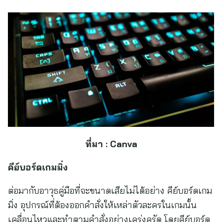
ที่มา : Canva
คีย์บอร์ดเกมมิ่ง
ต่อมากับอาวุธคู่มือที่จะขนาดเสียไม่ได้อย่าง คีย์บอร์ดเกม
มิ่ง อุปกรณ์ที่ต้องออกคำสั่งให้เหล่าตัวละครในเกมนั้น
เคลื่อนไหวและทำตามคำสั่งอย่างเคร่งครัด โดยคีย์บอร์ด