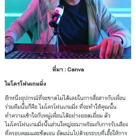
ที่มา : Canva
ไมโครโฟนเกมมิ่ง
อีกหนึ่งอุปกรณ์ที่จะขาดไม่ได้เลยในการสื่อสารกับเพื่อน
ร่วมทีมนั้นก็คือ ไมโครโฟนเกมมิ่ง ที่จะทำให้คุณนั้น
ทำความเข้าใจกับหมู่เพื่อนได้อย่างยอดเยี่ยม ตัว
ไมโครโฟนเกมมิ่งนั้นส่วนใหญ่จะมาพร้อมกับการรับเสียง
ที่ครอบคลุมและชัดเจน อัดแน่นไปด้วยระบบที่เอื้อให้การ