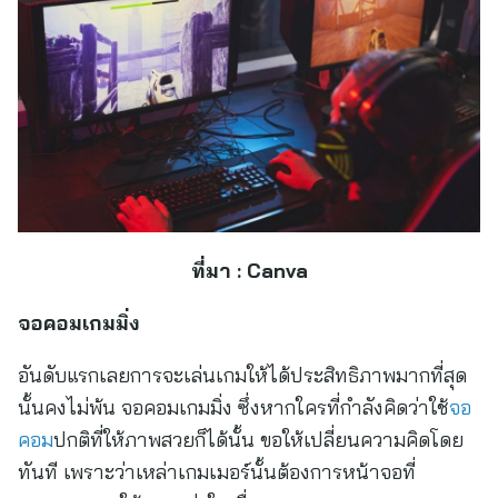
ที่มา : Canva
จอคอมเกมมิ่ง
อันดับแรกเลยการจะเล่นเกมให้ได้ประสิทธิภาพมากที่สุด
นั้นคงไม่พ้น จอคอมเกมมิ่ง ซึ่งหากใครที่กำลังคิดว่าใช้
จอ
คอม
ปกติที่ให้ภาพสวยก็ได้นั้น ขอให้เปลี่ยนความคิดโดย
ทันที เพราะว่าเหล่าเกมเมอร์นั้นต้องการหน้าจอที่