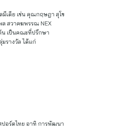
ลมีเดีย เช่น คุณกฤษฎา สุโข
ักกพล สวาคฆพรรณ NEX
้น เป็นคณะที่ปรึกษา
่มรางวัล ได้แก่
สปอร์ตไทย อาทิ การพัฒนา