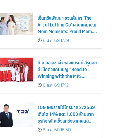
เซ็นทรัลพัฒนา ชวนค้นหา ‘The
Art of Letting Go’ ผ่านแคมเปญ
Mom Moments: Proud Mom.
Proud of My Mom.
6 ส.ค. 69 17:19
ดีเคเอสเอช เจ้าของแบรนด์ ฮีรูดอย
ด์ เปิดตัวแคมเปญ “Road to
Winning with the MPS
Science”
6 ส.ค. 69 17:12
TOG เผยรายได้ไตรมาส 2/2569
เติบโต 14% แตะ 1,003 ล้านบาท
ธุรกิจหลักแข็งแกร่งจากเลนส์
มูลค่าเพิ่ม และการขยายตลาดต่าง
6 ส.ค. 69 16:59
ประเทศ พร้อมเดินหน้าลงทุนเพื่อ