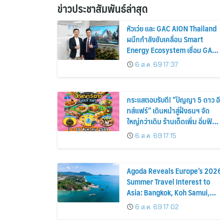
ข่าวประชาสัมพันธ์ล่าสุด
หัวเว่ย และ GAC AION Thailand
ผนึกกำลังขับเคลื่อน Smart
Energy Ecosystem เชื่อม GAC
GN8 PHEV รถยนต์ MPV ระดับ
6 ส.ค. 69 17:37
พรีเมียม เข้ากับพลังงานแสง
อาทิตย์ภายในบ้าน
กระแสตอบรับดี! “ปัญญา 5 ดาว อี
ทส์แฟร์” เดินหน้าสู่ฝั่งธนฯ จัด
ใหญ่กว่าเดิม ร้านเด็ดเพิ่ม อิ่มฟิน
10 วันเต็ม!
6 ส.ค. 69 17:15
Agoda Reveals Europe’s 202
Summer Travel Interest to
Asia: Bangkok, Koh Samui,
and Pattaya Among the Top
6 ส.ค. 69 17:02
Cities