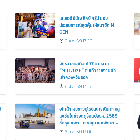
เมเจอร์ ซีนีเพล็กซ์ กรุ้ป มอบ
ประสบการณ์สุดคุ้มให้สมาชิก M
GEN
6 ส.ค. 69 17:20
จักรวาลสะเทือน! 77 สาวงาม
“MUT2026” ตบเท้ารายงานตัว
เข้ากองฯวันแรก
6 ส.ค. 69 17:13
6
อโกด้าเผยชาวยุโรปสนใจเดินทางสู่
เอเชียในช่วงฤดูร้อนปีพ.ศ. 2569
ชี้กรุงเทพฯ เกาะสมุย และพัทยา
ติดอันดับเมืองยอดนิยม
6 ส.ค. 69 17:00