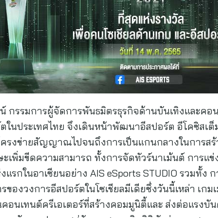
ัฒน์ กรรมการผู้จัดการพันธมิตรธุรกิจด้านบันเทิงและคอน
ในประเทศไทย จึงเดินหน้าพัฒนาอีสปอร์ต อีโคซิสเต็ม
 โครงข่ายสัญญาณไปจนถึงการเป็นแกนกลางในการสร้าง ค
ักษะเพิ่มขีดความสามารถ ทั้งการจัดทัวร์นาเม้นต์ การแ
แห่งแรกในอาเซียนอย่าง AIS eSports STUDIO รวมทั้ง ก
องวงการอีสปอร์ตในโซเชียลมีเดียซึ่งวันนี้เหล่า เกมเมอร
ป็นคอนเทนต์ครีเอเตอร์ที่สร้างคอมมูนิตี้และ ส่งต่อแรงบ