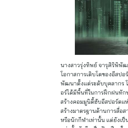
นางสาวรุ่งทิพย์ จารุศิริพิพ
โอกาสการเติบโตของอีสปอร์ต
พัฒนาตั้งแต่ระดับบุคลากร
อร์ได้มีพื้นที่ในการฝึกฝนท
สร้างคอมมูนิตี้ฮับอีสปอร์ต
สร้างมาตรฐานด้านการสื่อสารข
หรือนักกีฬาเท่านั้น แต่ยังเ