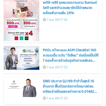
เคทีซี–เจซีบี รุกหมวดความงาม รับเทรนด์
Self-careจำนวนสมาชิกใช้จ่ายหมวด
เครื่องสำอางเพิ่ม 26%
7 ส.ค. 69 17:34
PHOL คว้าคะแนน AGM Checklist 100
คะแนนเต็ม ระดับ “ดีเยี่ยม” ต่อเนื่องเป็นปีที่
7 ตอกย้ำการดำเนินธุรกิจตามหลักธร
รมาภิบาล โปร่งใส สร้างความเชื่อมั่นผู้ถือ
7 ส.ค. 69 17:33
หุ้น
SINO ประกาศ Q2/69 ทำกำไรสุทธิ 10
ล้านบาท ฟื้นตัวแกร่งจากไตรมาสก่อน
เตรียมจ่ายปันผลระหว่างกาล 0.014423
บาทต่อหุ้น ครึ่งปีหลังมุ่งเติบโตต่อเนื่อง
7 ส.ค. 69 17:33