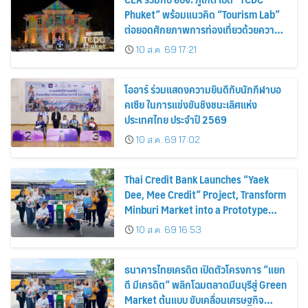
Phuket” พร้อมแนวคิด “Tourism Lab”
ต่อยอดศักยภาพการท่องเที่ยวด้วยความ
คิดสร้างสรรค์ ขับเคลื่อนเศรษฐกิจ
10 ส.ค. 69 17:21
สร้างสรรค์ของภูเก็ต
โออาร์ ร่วมแสดงความยินดีกับนักกีฬาบอ
คเซีย ในการแข่งขันชิงชนะเลิศแห่ง
ประเทศไทย ประจำปี 2569
10 ส.ค. 69 17:02
Thai Credit Bank Launches “Yaek
Dee, Mee Credit” Project, Transform
Minburi Market into a Prototype
Green Market, Driving the Circular
10 ส.ค. 69 16:53
Economy and Turning Waste into
Extra Income for Vendors
ธนาคารไทยเครดิต เปิดตัวโครงการ “แยก
ดี มีเครดิต” พลิกโฉมตลาดมีนบุรีสู่ Green
Market ต้นแบบ ขับเคลื่อนเศรษฐกิจ