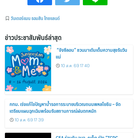
วันเดอร์แมน ธอมสัน ไทยแลนด์
ข่าวประชาสัมพันธ์ล่าสุด
“จังซีลอน” ชวนมาเติมเต็มความสุขรับวัน
แม่
10 ส.ค. 69 17:40
กทม. เร่งแก้ไขปัญหาน้ำรอการระบายบริเวณถนนพหลโยธิน – จัด
เตรียมแผนฉุกเฉินพร้อมรับสถานการณ์ฝนตกหนัก
10 ส.ค. 69 17:39
CEA ร่วมกับ อบจ. ภูเก็ต เปิด “TCDC