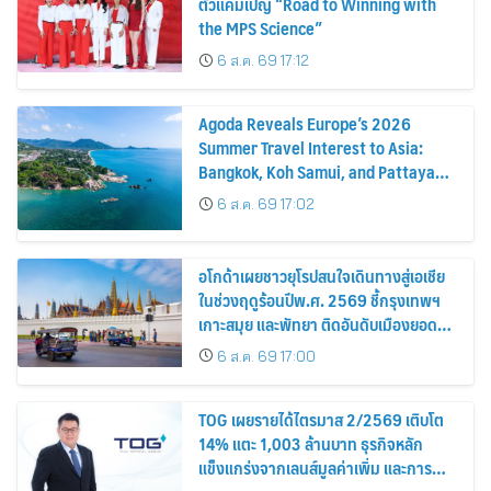
ตัวแคมเปญ “Road to Winning with
the MPS Science”
6 ส.ค. 69 17:12
Agoda Reveals Europe’s 2026
Summer Travel Interest to Asia:
Bangkok, Koh Samui, and Pattaya
Among the Top Cities
6 ส.ค. 69 17:02
อโกด้าเผยชาวยุโรปสนใจเดินทางสู่เอเชีย
ในช่วงฤดูร้อนปีพ.ศ. 2569 ชี้กรุงเทพฯ
เกาะสมุย และพัทยา ติดอันดับเมืองยอด
นิยม
6 ส.ค. 69 17:00
TOG เผยรายได้ไตรมาส 2/2569 เติบโต
14% แตะ 1,003 ล้านบาท ธุรกิจหลัก
แข็งแกร่งจากเลนส์มูลค่าเพิ่ม และการ