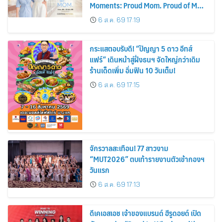
Moments: Proud Mom. Proud of My
Mom.
6 ส.ค. 69 17:19
กระแสตอบรับดี! “ปัญญา 5 ดาว อีทส์
แฟร์” เดินหน้าสู่ฝั่งธนฯ จัดใหญ่กว่าเดิม
ร้านเด็ดเพิ่ม อิ่มฟิน 10 วันเต็ม!
6 ส.ค. 69 17:15
จักรวาลสะเทือน! 77 สาวงาม
“MUT2026” ตบเท้ารายงานตัวเข้ากองฯ
วันแรก
6 ส.ค. 69 17:13
ดีเคเอสเอช เจ้าของแบรนด์ ฮีรูดอยด์ เปิด