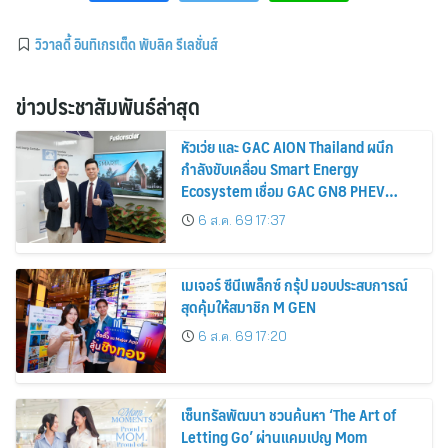
วิวาลดี้ อินทิเกรเต็ด พับลิค รีเลชั่นส์
ข่าวประชาสัมพันธ์ล่าสุด
หัวเว่ย และ GAC AION Thailand ผนึก
กำลังขับเคลื่อน Smart Energy
Ecosystem เชื่อม GAC GN8 PHEV
รถยนต์ MPV ระดับพรีเมียม เข้ากับ
6 ส.ค. 69 17:37
พลังงานแสงอาทิตย์ภายในบ้าน
เมเจอร์ ซีนีเพล็กซ์ กรุ้ป มอบประสบการณ์
สุดคุ้มให้สมาชิก M GEN
6 ส.ค. 69 17:20
เซ็นทรัลพัฒนา ชวนค้นหา ‘The Art of
Letting Go’ ผ่านแคมเปญ Mom