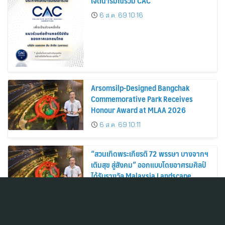
เจตนารมณ์ร่วม CAC
6 ส.ค. 69 10:16
Arsomsilp-Designed Bangchak
Commemorative Park Receives
Honour Award at MLAA 2026
6 ส.ค. 69 10:11
“สวนเทิดพระเกียรติ 72 พรรษา บางจากฯ
เติมสุข สู่สังคม” ออกแบบโดยอาศรมศิลป์
ได้รับรางวัล Malaysia Landscape
Architecture Award 2026
6 ส.ค. 69 10:10
Atome ประเทศไทย จับมือ Agoda เปิดตัว