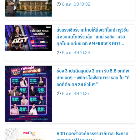
6 ส.ค. 69 10:32
ส่งแรงเชียร์จากไทยให้ถึงเวทีโลก! ทรูวิชั่น
ส์ ชวนคนไทยร่วมลุ้น “เนเน่ รอยัล” ครบ
ทุกโมเมนต์บนเวที AMERICA’S GOT
TALENT SEASON 21
6 ส.ค. 69 10:29
ช่อง 3 เปิดดีลสุดปัง 3 บาท รับ 8.8 ยกทัพ
นักแสดง – พิธีกร ไลฟ์สดมาราธอน ใน “ดี
ลดีที่ตึกเตย 24 ชั่วโมง”
6 ส.ค. 69 10:27
ADD ตอกย้ำองค์กรธรรมาภิบาล ประกาศ