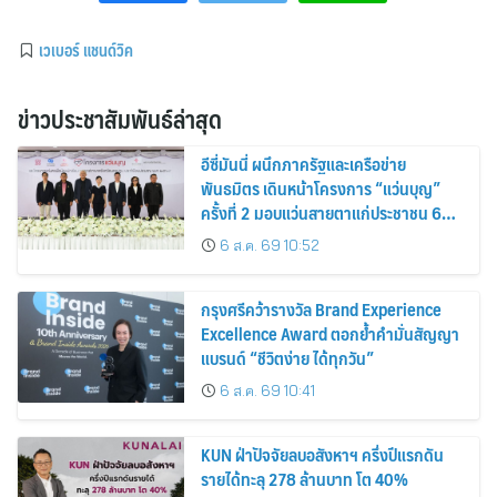
เวเบอร์ แชนด์วิค
ข่าวประชาสัมพันธ์ล่าสุด
อีซี่มันนี่ ผนึกภาครัฐและเครือข่าย
พันธมิตร เดินหน้าโครงการ “แว่นบุญ”
ครั้งที่ 2 มอบแว่นสายตาแก่ประชาชน 600
คน ขยายโอกาสการมองเห็นสู่ชุมชนไทย
6 ส.ค. 69 10:52
กรุงศรีคว้ารางวัล Brand Experience
Excellence Award ตอกย้ำคำมั่นสัญญา
แบรนด์ “ชีวิตง่าย ได้ทุกวัน”
6 ส.ค. 69 10:41
KUN ฝ่าปัจจัยลบอสังหาฯ ครึ่งปีแรกดัน
รายได้ทะลุ 278 ล้านบาท โต 40%