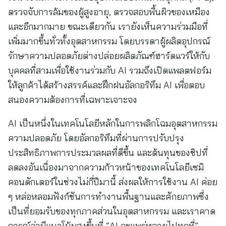
ตรวจจับการล้มของผู้สูงอายุ, ตรวจสอบพื้นผิวของเหมือง
และอีกมากมาย ขณะเดียวกัน เรายังเห็นความร่วมมือที่
เพิ่มมากขึ้นทั่วทั้งอุตสาหกรรม โดยบรรดาผู้ผลิตอุปกรณ์
รักษาความปลอดภัยต่างปล่อยผลิตภัณฑ์ฮาร์ดแวร์ให้กับ
บุคคลที่สามเพื่อใช้งานร่วมกับ AI รวมถึงเปิดแพลตฟอร์ม
ให้ลูกค้าได้สร้างสรรค์และฝึกฝนอัลกอริทึม AI เพื่อตอบ
สนองความต้องการที่เฉพาะเจาะจง
AI เป็นหนึ่งในเทคโนโลยีหลักในการพลิกโฉมอุตสาหกรรม
ความปลอดภัย โดยอัลกอริทึมที่ผ่านการปรับปรุง
ประสิทธิภาพการประมวลผลที่ดีขึ้น และต้นทุนของชิปที่
ลดลงอันเนื่องมาจากความก้าวหน้าของเทคโนโลยีเซมิ
คอนดักเตอร์ในช่วงไม่กี่ปีมานี้ ส่งผลให้การใช้งาน AI ค่อย
ๆ หล่อหลอมฟังก์ชันการทำงานพื้นฐานและศักยภาพซึ่ง
เป็นที่ยอมรับของทุกภาคส่วนในอุตสาหกรรม และเราคาด
การณ์ว่ามีแนวโน้มสูงขึ้นที่ “AI จะแพร่หลายไปทุกที่”