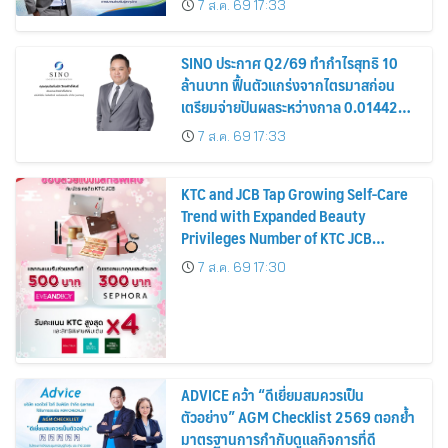
7 ส.ค. 69 17:33
หุ้น
SINO ประกาศ Q2/69 ทำกำไรสุทธิ 10
ล้านบาท ฟื้นตัวแกร่งจากไตรมาสก่อน
เตรียมจ่ายปันผลระหว่างกาล 0.014423
บาทต่อหุ้น ครึ่งปีหลังมุ่งเติบโตต่อเนื่อง
7 ส.ค. 69 17:33
KTC and JCB Tap Growing Self-Care
Trend with Expanded Beauty
Privileges Number of KTC JCB
Cardmembers Spending on
7 ส.ค. 69 17:30
Cosmetics Rises 26%
ADVICE คว้า “ดีเยี่ยมสมควรเป็น
ตัวอย่าง” AGM Checklist 2569 ตอกย้ำ
มาตรฐานการกำกับดูแลกิจการที่ดี