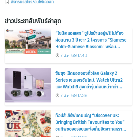
พีอาร์นิวส์ไวร์/อินโฟเควสท์
ข่าวประชาสัมพันธ์ล่าสุด
“ไซมิส แอสเสท” ชูโปรบ้านอยู่ฟรี ไม่ต้อง
ผ่อนนาน 3 ปี เจาะ 2 โครงการ “Siamese
Holm–Siamese Blossom” พร้อม
ส่วนลดและสิทธิพิเศษถึง 31 สิงหาคม
7 ส.ค. 69 17:40
2569
ซัมซุง เปิดยอดจองทั่วโลก Galaxy Z
Series เจเนอเรชันใหม่, Watch Ultra2
และ Watch9 สูงกว่ารุ่นก่อนหน้ากว่า
30%
7 ส.ค. 69 17:38
ท็อปส์ เสิร์ฟแคมเปญ “Discover UK:
Bringing British Favourites to You”
ขนทัพของอร่อยและไอเท็มฮิตจากสหราช
อาณาจักร ส่งตรงถึงมือตั้งแต่วันนี้ – 18