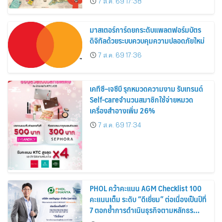
7 ส.ค. 69 17:38
สิงหาคมนี้
มาสเตอร์การ์ดยกระดับแพลตฟอร์มบัตร
ดิจิทัลด้วยระบบควบคุมความปลอดภัยใหม่
7 ส.ค. 69 17:36
เคทีซี–เจซีบี รุกหมวดความงาม รับเทรนด์
Self-careจำนวนสมาชิกใช้จ่ายหมวด
เครื่องสำอางเพิ่ม 26%
7 ส.ค. 69 17:34
PHOL คว้าคะแนน AGM Checklist 100
คะแนนเต็ม ระดับ “ดีเยี่ยม” ต่อเนื่องเป็นปีที่
7 ตอกย้ำการดำเนินธุรกิจตามหลักธร
รมาภิบาล โปร่งใส สร้างความเชื่อมั่นผู้ถือ