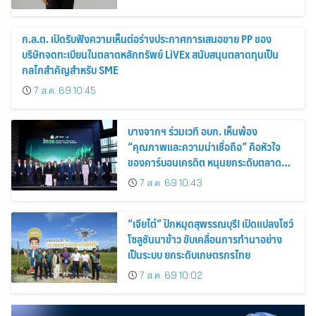
ก.ล.ต. เปิดรับฟังความเห็นต่อร่างประกาศการเสนอขาย PP ของ
บริษัทจดทะเบียนในตลาดหลักทรัพย์ LiVEx สนับสนุนตลาดทุนเป็น
กลไกสำคัญสำหรับ SME
7 ส.ค. 69 10:45
บางจากฯ ร่วมเวที อบก. เห็นพ้อง
“คุณภาพและความน่าเชื่อถือ” คือหัวใจ
ของคาร์บอนเครดิต หนุนยกระดับตลาด
คาร์บอนไทย เชื่อมโยงอาเซียน เปิดโอกาสสู่
7 ส.ค. 69 10:43
ตลาดสากล
“เจียไต๋” ปักหมุดสุพรรณบุรี! เปิดแปลงโชว์
โซลูชันนาข้าว ขับเคลื่อนการทำนาอย่าง
เป็นระบบ ยกระดับเกษตรกรไทย
7 ส.ค. 69 10:02