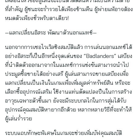
เคลื่อนไหวของผู้เล่นจะเป็นตัวตัดสินความเป็นความตาย
ที่สำคัญ ผู้ชนะจะร่ำรวยได้เพียงข้ามคืน ผู้พ่ายแพ้อาจต้อง
หมดตัวเพียงชั่วพริบตาเดียว!
—แลกเปลี่ยนอิสระ พัฒนาตัวนอกแมทช์—
นอกจากการเซอไวเวิลชิงสมบัติแล้ว การเล่นนอกแมทช์ได้
อย่างอิสระก็เป็นอีกหนึ่งจุดเด่นของ “Badlanders” เสบียง
ที่นำติดตัวออกมาจากในแมทช์การแข่งขันสามารถนำไป
ประมูลซื้อขายได้อย่างเสรี ผู้เล่นสามารถขายเสบียงเพื่อ
แลกเปลี่ยนเป็นเงินในเกมเพื่อเพิ่มมูลค่าทรัพย์สิน หรือจะ
เลือกซื้ออุปกรณ์เสริม ใช้งานแท่นดัดแปลงปืนในการสร้าง
อาวุธเฉพาะตัวขึ้นมา ยังจะมีระบบกลไกในการสุ่มได้รับ
อุปกรณ์คุณสมบัติหายากอีกด้วย หลากหลายวิธีที่จะทำให้
ผู้เล่นร่ำรวย
ระบบแถบทักษะพิเศษในเกมจะช่วยเพิ่มบัฟคุณสมบัติ