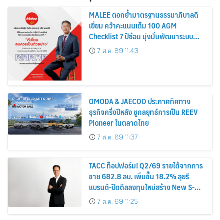
MALEE ตอกย้ำมาตรฐานธรรมาภิบาลดี
เยี่ยม คว้าคะแนนเต็ม 100 AGM
Checklist 7 ปีซ้อน มุ่งมั่นพัฒนาระบบ
กำกับดูกิจการ เพื่อยกระดับสู่มาตรฐาน
7 ส.ค. 69 11:43
สากล
OMODA & JAECOO ประกาศทิศทาง
ธุรกิจครึ่งปีหลัง ชูกลยุทธ์การเป็น REEV
Pioneer ในตลาดไทย
7 ส.ค. 69 11:37
TACC ท็อปฟอร์ม! Q2/69 รายได้จากการ
ขาย 682.8 ลบ. เพิ่มขึ้น 18.2% ลุยรี
แบรนด์-ปิดดีลลงทุนใหม่สร้าง New S-
Curve หนุนอนาคตเติบโตยั่งยืน
7 ส.ค. 69 11:25