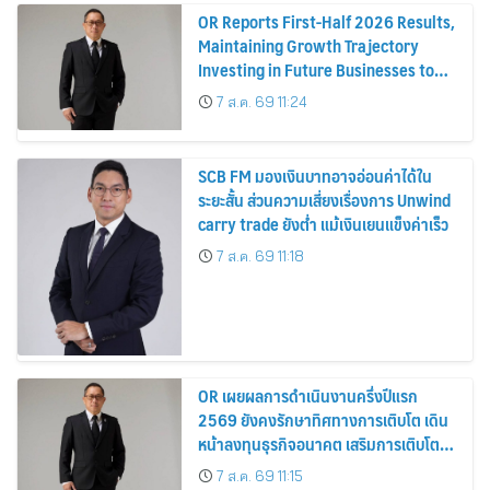
OR Reports First-Half 2026 Results,
Maintaining Growth Trajectory
Investing in Future Businesses to
Strengthen Long-Term Growth
7 ส.ค. 69 11:24
SCB FM มองเงินบาทอาจอ่อนค่าได้ใน
ระยะสั้น ส่วนความเสี่ยงเรื่องการ Unwind
carry trade ยังต่ำ แม้เงินเยนแข็งค่าเร็ว
7 ส.ค. 69 11:18
OR เผยผลการดำเนินงานครึ่งปีแรก
2569 ยังคงรักษาทิศทางการเติบโต เดิน
หน้าลงทุนธุรกิจอนาคต เสริมการเติบโต
ระยะยาว
7 ส.ค. 69 11:15