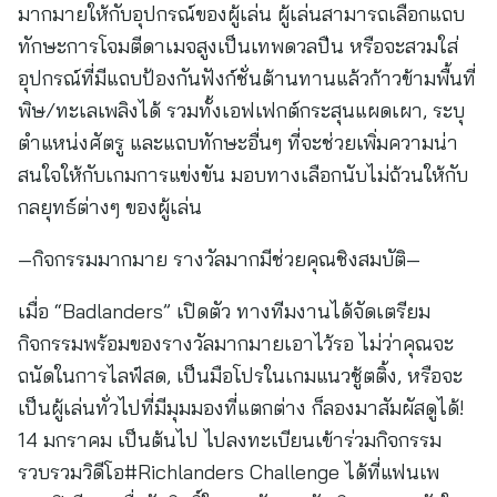
มากมายให้กับอุปกรณ์ของผู้เล่น ผู้เล่นสามารถเลือกแถบ
ทักษะการโจมตีดาเมจสูงเป็นเทพดวลปืน หรือจะสวมใส่
อุปกรณ์ที่มีแถบป้องกันฟังก์ชั่นต้านทานแล้วก้าวข้ามพื้นที่
พิษ/ทะเลเพลิงได้ รวมทั้งเอฟเฟกต์กระสุนแผดเผา, ระบุ
ตำแหน่งศัตรู และแถบทักษะอื่นๆ ที่จะช่วยเพิ่มความน่า
สนใจให้กับเกมการแข่งขัน มอบทางเลือกนับไม่ถ้วนให้กับ
กลยุทธ์ต่างๆ ของผู้เล่น
—กิจกรรมมากมาย รางวัลมากมีช่วยคุณชิงสมบัติ—
เมื่อ “Badlanders” เปิดตัว ทางทีมงานได้จัดเตรียม
กิจกรรมพร้อมของรางวัลมากมายเอาไว้รอ ไม่ว่าคุณจะ
ถนัดในการไลฟ์สด, เป็นมือโปรในเกมแนวชู้ตติ้ง, หรือจะ
เป็นผู้เล่นทั่วไปที่มีมุมมองที่แตกต่าง ก็ลองมาสัมผัสดูได้!
14 มกราคม เป็นต้นไป ไปลงทะเบียนเข้าร่วมกิจกรรม
รวบรวมวิดีโอ#Richlanders Challenge ได้ที่แฟนเพ