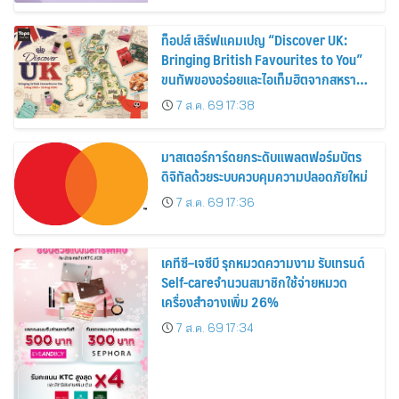
ท็อปส์ เสิร์ฟแคมเปญ “Discover UK:
Bringing British Favourites to You”
ขนทัพของอร่อยและไอเท็มฮิตจากสหราช
อาณาจักร ส่งตรงถึงมือตั้งแต่วันนี้ – 18
7 ส.ค. 69 17:38
สิงหาคมนี้
มาสเตอร์การ์ดยกระดับแพลตฟอร์มบัตร
ดิจิทัลด้วยระบบควบคุมความปลอดภัยใหม่
7 ส.ค. 69 17:36
เคทีซี–เจซีบี รุกหมวดความงาม รับเทรนด์
Self-careจำนวนสมาชิกใช้จ่ายหมวด
เครื่องสำอางเพิ่ม 26%
7 ส.ค. 69 17:34