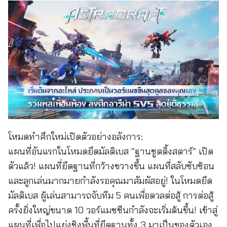
โหมดทำศึกใหม่เปิดตัวอย่างอลังการ:
แผนที่อันแรกในโหมดยึดมัลติเบส “ฐานชูตติ้งสตาร์” เปิด
ตัวแล้ว! แผนที่ยึดฐานที่กว้างขวางขึ้น แผนที่สลับซับซ้อน
และลูกเล่นมากมายกำลังรอคุณมาสัมผัสอยู่! ในโหมดยึด
มัลติเบส ผู้เล่นสามารถจับทีม 5 คนเพื่อดวลต่อสู้ การต่อสู้
ครั้งยิ่งใหญ่ขนาด 10 วอร์แมชชีนกำลังจะเริ่มต้นขึ้น! เข้าสู่
แผนที่เพื่อไปแย่งชิงพื้นที่ยึดฐานทั้ง 3 มาเป็นของตัวเอง