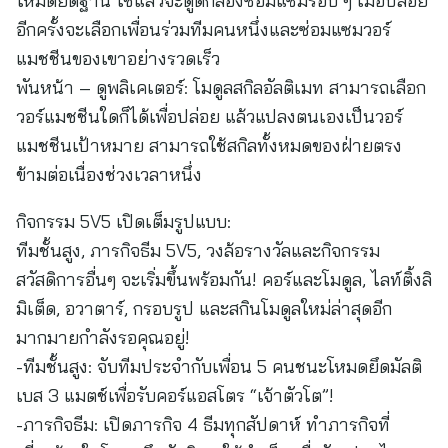
โหมดยึดฐาน ใช้แล้วจะดูดกล่องซ่อมแซมรอบ ๆ เมื่อปล่อย
อีกครั้งจะเลือกเพื่อนร่วมทีมคนหนึ่งและซ่อมแซมวอร์
แมชชีนของเขาอย่างรวดเร็ว
พันหน้า – ดูพลิเคเตอร์: โมดูลสกิลอัลติเมท สามารถเลือก
วอร์แมชชีนใดก็ได้เพื่อปล่อย แล้วแปลงตนเองเป็นวอร์
แมชชีนเป้าหมาย สามารถใช้สกิลทั้งหมดของฝ่ายตรง
ข้ามต่อเนื่องช่วงเวลาหนึ่ง
กิจกรรม 5V5 เปิดเต็มรูปแบบ:
ทีมชั้นสูง, ภารกิจธีม 5V5, วงล้อรางวัลและกิจกรรม
สวัสดิการอื่นๆ จะเริ่มขึ้นพร้อมกัน! คอร์และโมดูล, ไลท์ติ้งลิ
มิเต็ด, อวาตาร์, กรอบรูป และสกินโมดูลใหม่ล่าสุดอีก
มากมายกำลังรอคุณอยู่!
-ทีมชั้นสูง: จับทีมประจำกับเพื่อน 5 คนชนะโหมดยึดมัลติ
เบส 3 แมตช์เพื่อรับคอร์แอสโตร “เจ้าตัวโต”!
-ภารกิจธีม: เปิดภารกิจ 4 ธีมทุกสัปดาห์ ทำภารกิจที่