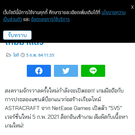
X
เว็บไซต์นี้มีการใช้งานคุกกี้ ศึกษารายละเอียดเพิ่มเติมได้ที่
นโยบายความ
เป็นส่วนตัว
และ
ข้อตกลงการใช้บริการ
ASTRACRAFT เวอร์ชั่น “5V5”
ใหม่มาแล้ว
รับทราบ
ไอที
5 ก.พ. 64 11:35
สงครามจักรวาลครั้งใหม่กำลังจะเปิดออก! เกมมือถือกับ
การประลองแซนด์บ็อกแนวก่อสร้างเรียลไทม์
ASTRACRAFT จาก NetEase Games เปิดตัว “5V5”
เวอร์ชั่นใหม่ 5 ก.พ. 2021 ล็อกอินเข้าเกม สัมผัสกับเนื้อหา
เกมใหม่!