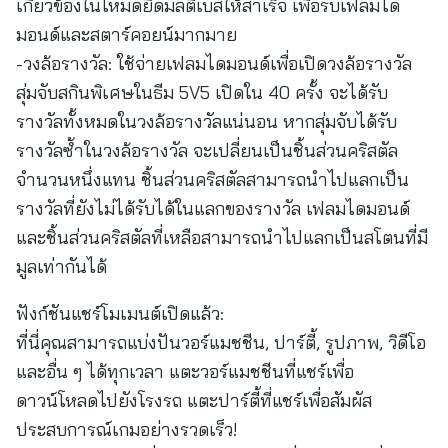
เกี่ยวข้องในโหมดยึดมัลติเบสให้สำเร็จ เพื่อรับเฟลมได
มอนด์และสตาร์คอยน์มากมาย
-วงล้อรางวัล: ใช้จ่ายเฟลมไดมอนด์เพื่อเปิดวงล้อรางวัล
สุ่มจับสกินพิเศษในธีม 5V5 เปิดใน 40 ครั้ง จะได้รับ
รางวัลทั้งหมดในวงล้อรางวัลแน่นอน หากสุ่มจับได้รับ
รางวัลซ้ำในวงล้อรางวัล จะเปลี่ยนเป็นชิ้นส่วนคริสตัล
จำนวนหนึ่งแทน ชิ้นส่วนคริสตัลสามารถนำไปแลกเป็น
รางวัลที่ยังไม่ได้รับได้ในแลกของรางวัล เฟลมไดมอนด์
และชิ้นส่วนคริสตัลที่เหลือสามารถนำไปแลกเป็นสโตนที่มี
มูลเท่ากันได้
ฟังก์ชันแชร์โมเมนต์เปิดแล้ว:
ที่นี่คุณสามารถแบ่งปันวอร์แมชชีน, ปาร์ตี้, รูปภาพ, วิดีโอ
และอื่น ๆ ได้ทุกเวลา แตะวอร์แมชชีนที่แชร์เพื่อ
ดาวน์โหลดไปยังโรงรถ แตะปาร์ตี้ที่แชร์เพื่อสัมผัส
ประสบการณ์เกมอย่างรวดเร็ว!