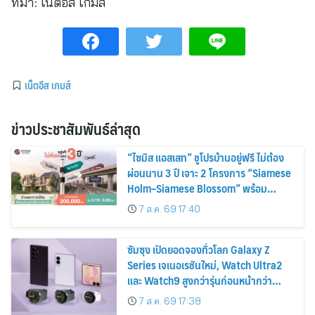
ที่มา:
เน็ตอีส เกมส์
เน็ตอีส เกมส์
ข่าวประชาสัมพันธ์ล่าสุด
“ไซมิส แอสเสท” ชูโปรบ้านอยู่ฟรี ไม่ต้อง
ผ่อนนาน 3 ปี เจาะ 2 โครงการ “Siamese
Holm–Siamese Blossom” พร้อม
ส่วนลดและสิทธิพิเศษถึง 31 สิงหาคม
7 ส.ค. 69 17:40
2569
ซัมซุง เปิดยอดจองทั่วโลก Galaxy Z
Series เจเนอเรชันใหม่, Watch Ultra2
และ Watch9 สูงกว่ารุ่นก่อนหน้ากว่า
30%
7 ส.ค. 69 17:38