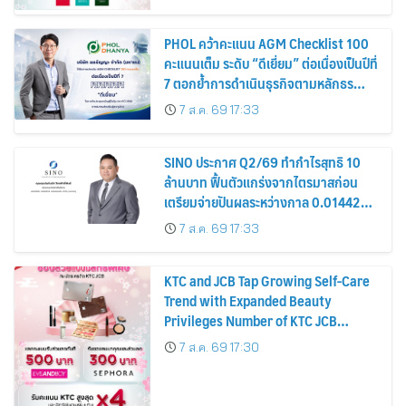
PHOL คว้าคะแนน AGM Checklist 100
คะแนนเต็ม ระดับ “ดีเยี่ยม” ต่อเนื่องเป็นปีที่
7 ตอกย้ำการดำเนินธุรกิจตามหลักธร
รมาภิบาล โปร่งใส สร้างความเชื่อมั่นผู้ถือ
7 ส.ค. 69 17:33
หุ้น
SINO ประกาศ Q2/69 ทำกำไรสุทธิ 10
ล้านบาท ฟื้นตัวแกร่งจากไตรมาสก่อน
เตรียมจ่ายปันผลระหว่างกาล 0.014423
บาทต่อหุ้น ครึ่งปีหลังมุ่งเติบโตต่อเนื่อง
7 ส.ค. 69 17:33
KTC and JCB Tap Growing Self-Care
Trend with Expanded Beauty
Privileges Number of KTC JCB
Cardmembers Spending on
7 ส.ค. 69 17:30
Cosmetics Rises 26%