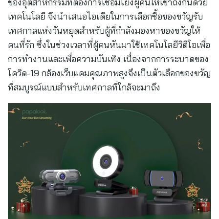
ของอุตสาหกรรมที่ต้องการเชื่อมโยงผู้คนให้เข้าถึงกันด้วย
เทคโนโลยี จึงนำเสนอไอเดียในการเลือกซื้อของขวัญรับ
เทศกาลแห่งวันหยุดสำหรับผู้ที่กำลังมองหาของขวัญให้
คนที่รัก ซึ่งในช่วงเวลาที่ผู้คนหันมาใช้เทคโนโลยีวิดีโอเพื่อ
การทำงานและเพื่อความบันเทิง เนื่องจากการระบาดของ
โควิด-19 กล้องเว็บแคมคุณภาพสูงจึงเป็นตัวเลือกของขวัญ
ที่สมบูรณ์แบบสำหรับเทศกาลที่ใกล้จะมาถึง