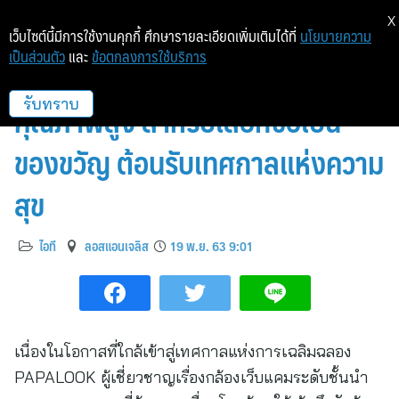
X
เว็บไซต์นี้มีการใช้งานคุกกี้ ศึกษารายละเอียดเพิ่มเติมได้ที่
นโยบายความ
เป็นส่วนตัว
และ
ข้อตกลงการใช้บริการ
PAPALOOK แนะนำกล้องเว็บแคม
คุณภาพสูง สำหรับเลือกซื้อเป็น
รับทราบ
ของขวัญ ต้อนรับเทศกาลแห่งความ
สุข
ไอที
ลอสแอนเจลิส
19 พ.ย. 63 9:01
เนื่องในโอกาสที่ใกล้เข้าสู่เทศกาลแห่งการเฉลิมฉลอง
PAPALOOK ผู้เชี่ยวชาญเรื่องกล้องเว็บแคมระดับชั้นนำ