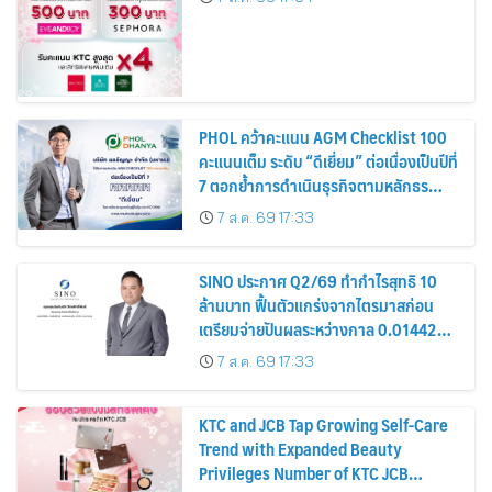
PHOL คว้าคะแนน AGM Checklist 100
คะแนนเต็ม ระดับ “ดีเยี่ยม” ต่อเนื่องเป็นปีที่
7 ตอกย้ำการดำเนินธุรกิจตามหลักธร
รมาภิบาล โปร่งใส สร้างความเชื่อมั่นผู้ถือ
7 ส.ค. 69 17:33
หุ้น
SINO ประกาศ Q2/69 ทำกำไรสุทธิ 10
ล้านบาท ฟื้นตัวแกร่งจากไตรมาสก่อน
เตรียมจ่ายปันผลระหว่างกาล 0.014423
บาทต่อหุ้น ครึ่งปีหลังมุ่งเติบโตต่อเนื่อง
7 ส.ค. 69 17:33
KTC and JCB Tap Growing Self-Care
Trend with Expanded Beauty
Privileges Number of KTC JCB