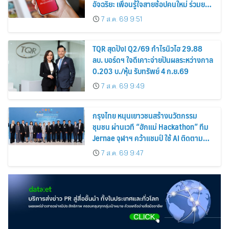
อัจฉริยะ เพื่อนรู้ใจสายช้อปคนใหม่ ร่วมยก
ระดับประสบการณ์ช้อปปิ้งให้ง่ายขึ้นได้ ใน
7 ส.ค. 69 9:51
แชตเดียว
TQR สุดปัง! Q2/69 กำไรนิวไฮ 29.88
ลบ. บอร์ดฯ ใจดีเคาะจ่ายปันผลระหว่างกาล
0.203 บ./หุ้น รับทรัพย์ 4 ก.ย.69
7 ส.ค. 69 9:49
กรุงไทย หนุนเยาวชนสร้างนวัตกรรม
ชุมชน ผ่านเวที “ฮักแม่ Hackathon” ทีม
Jernae จุฬาฯ คว้าแชมป์ ใช้ AI ติดตาม
ทรัพย์สินสูญหาย
7 ส.ค. 69 9:47