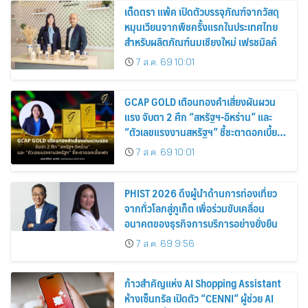
เต็ดตรา แพ้ค เปิดตัวบรรจุภัณฑ์จากวัสดุ
หมุนเวียนจากพืชครั้งแรกในประเทศไทย
สำหรับผลิตภัณฑ์นมเชียงใหม่ เฟรชมิลค์
7 ส.ค. 69 10:01
GCAP GOLD เตือนทองคำเสี่ยงผันผวน
แรง จับตา 2 ศึก “สหรัฐฯ-อิหร่าน” และ
“ตัวเลขแรงงานสหรัฐฯ” ชี้ชะตาดอกเบี้ย
เฟด
7 ส.ค. 69 10:01
PHIST 2026 ดึงผู้นำด้านการท่องเที่ยว
จากทั่วโลกสู่ภูเก็ต เพื่อร่วมขับเคลื่อน
อนาคตของธุรกิจการบริการอย่างยั่งยืน
7 ส.ค. 69 9:56
ก้าวสำคัญแห่ง AI Shopping Assistant
ห้างเซ็นทรัล เปิดตัว “CENNI” ผู้ช่วย AI