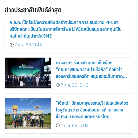
ข่าวประชาสัมพันธ์ล่าสุด
ก.ล.ต. เปิดรับฟังความเห็นต่อร่างประกาศการเสนอขาย PP ของ
บริษัทจดทะเบียนในตลาดหลักทรัพย์ LiVEx สนับสนุนตลาดทุนเป็น
กลไกสำคัญสำหรับ SME
7 ส.ค. 69 10:45
บางจากฯ ร่วมเวที อบก. เห็นพ้อง
“คุณภาพและความน่าเชื่อถือ” คือหัวใจ
ของคาร์บอนเครดิต หนุนยกระดับตลาด
คาร์บอนไทย เชื่อมโยงอาเซียน เปิดโอกาสสู่
7 ส.ค. 69 10:43
ตลาดสากล
“เจียไต๋” ปักหมุดสุพรรณบุรี! เปิดแปลงโชว์
โซลูชันนาข้าว ขับเคลื่อนการทำนาอย่าง
เป็นระบบ ยกระดับเกษตรกรไทย
7 ส.ค. 69 10:02