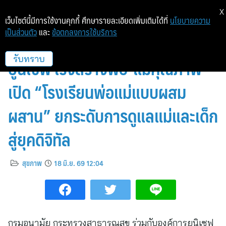
X
เว็บไซต์นี้มีการใช้งานคุกกี้ ศึกษารายละเอียดเพิ่มเติมได้ที่
นโยบายความ
เป็นส่วนตัว
และ
ข้อตกลงการใช้บริการ
เด็กเกิดใหม่ลดฮวบ! กรมอนามัย-
ยูนิเซฟ เร่งสร้างพ่อ-แม่คุณภาพ
รับทราบ
เปิด “โรงเรียนพ่อแม่แบบผสม
ผสาน” ยกระดับการดูแลแม่และเด็ก
สู่ยุคดิจิทัล
สุขภาพ
18 มิ.ย. 69 12:04
กรมอนามัย กระทรวงสาธารณสุข ร่วมกับองค์การยูนิเซฟ