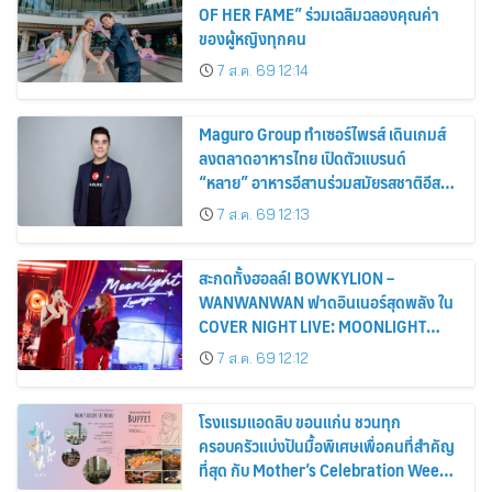
OF HER FAME” ร่วมเฉลิมฉลองคุณค่า
ของผู้หญิงทุกคน
7 ส.ค. 69 12:14
Maguro Group ทำเซอร์ไพรส์ เดินเกมส์
ลงตลาดอาหารไทย เปิดตัวแบรนด์
“หลาย” อาหารอีสานร่วมสมัยรสชาติอีสาน
แท้ๆ
7 ส.ค. 69 12:13
สะกดทั้งฮอลล์! BOWKYLION –
WANWANWAN ฟาดอินเนอร์สุดพลัง ใน
COVER NIGHT LIVE: MOONLIGHT
LOUNGE
7 ส.ค. 69 12:12
โรงแรมแอดลิบ ขอนแก่น ชวนทุก
ครอบครัวแบ่งปันมื้อพิเศษเพื่อคนที่สำคัญ
ที่สุด กับ Mother’s Celebration Week