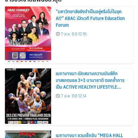
“มหาวิทยาลัยยังจำเป็นอยู่หรือไม่ในยุค
AI?” ABAC เปิดเวที Future Education
Forum
7 ส.ค. 69 12:16
เมกาบางนา เปิดสนามความมันส์ศึก
บาสเกตบอล 3×3 นานาชาติ ตอกย้ำการ
เป็น ACTIVE HEALTHY LIFESTYLE
DESTINATION วันที่ 8 – 30 ส.ค. 69 ณ
7 ส.ค. 69 12:14
ฟู้ดวอล์ค พลาซ่า ศูนย์การค้าเมกาบางนา
เมกาบางนา ชวนเช็กอิน “MEGA HALL