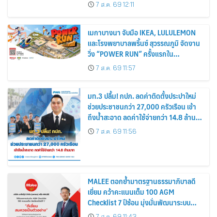
ที่ Seasons 27
7 ส.ค. 69 12:11
เมกาบางนา จับมือ IKEA, LULULEMON
และโรงพยาบาลพริ้นซ์ สุวรรณภูมิ จัดงาน
วิ่ง “POWER RUN” ครั้งแรกใน
ประเทศไทย
7 ส.ค. 69 11:57
มท.3 ปลื้ม! กปภ. ลดค่าติดตั้งประปาใหม่
ช่วยประชาชนกว่า 27,000 ครัวเรือน เข้า
ถึงน้ำสะอาด ลดค่าใช้จ่ายกว่า 14.8 ล้าน
บาท
7 ส.ค. 69 11:56
MALEE ตอกย้ำมาตรฐานธรรมาภิบาลดี
เยี่ยม คว้าคะแนนเต็ม 100 AGM
Checklist 7 ปีซ้อน มุ่งมั่นพัฒนาระบบ
กำกับดูกิจการ เพื่อยกระดับสู่มาตรฐาน
7 ส.ค. 69 11:43