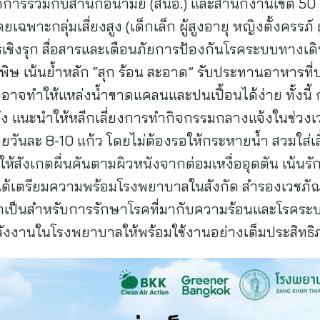
ณาการร่วมกับสำนักอนามัย (สนอ.) และสำนักงานเขต 50 เข
ฉพาะกลุ่มเสี่ยงสูง (เด็กเล็ก ผู้สูงอายุ หญิงตั้งครรภ์ 
ชิงรุก สื่อสารและเตือนภัยการป้องกันโรคระบบทางเดิ
ษ เน้นย้ำหลัก “สุก ร้อน สะอาด” รับประทานอาหารที่ปรุ
อาจทำให้แหล่งน้ำขาดแคลนและปนเปื้อนได้ง่าย ทั้งนี
ัง แนะนำให้หลีกเลี่ยงการทำกิจกรรมกลางแจ้งในช่วงเวล
้อยวันละ 8-10 แก้ว โดยไม่ต้องรอให้กระหายน้ำ สวมใส่เส
กให้สังเกตผื่นคันตามผิวหนังจากต่อมเหงื่ออุดตัน เน้น
ด้เตรียมความพร้อมโรงพยาบาลในสังกัด สำรองเวชภัณ
่จำเป็นสำหรับการรักษาโรคที่มากับความร้อนและโรคร
งานในโรงพยาบาลให้พร้อมใช้งานอย่างเต็มประสิทธิภ