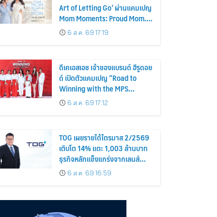
Art of Letting Go’ ผ่านแคมเปญ
Mom Moments: Proud Mom.
Proud of My Mom.
6 ส.ค. 69 17:19
ดีเคเอสเอช เจ้าของแบรนด์ ฮีรูดอย
ด์ เปิดตัวแคมเปญ “Road to
Winning with the MPS
Science”
6 ส.ค. 69 17:12
TOG เผยรายได้ไตรมาส 2/2569
เติบโต 14% แตะ 1,003 ล้านบาท
ธุรกิจหลักแข็งแกร่งจากเลนส์
มูลค่าเพิ่ม และการขยายตลาดต่าง
6 ส.ค. 69 16:59
ประเทศ พร้อมเดินหน้าลงทุนเพื่อ
การเติบโตระยะยาว