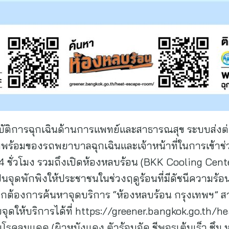
ัติการฉุกเฉินด้านการแพทย์และสาธารณสุข ระบบส่งต่อผ
พร้อมของรถพยาบาลฉุกเฉินและเจ้าหน้าที่ในการเข้าช่ว
ั่วโมง รวมถึงเปิดห้องหลบร้อน (BKK Cooling Center
่อเป็นจุดพักพิงให้ประชาชนในช่วงฤดูร้อนที่มีดัชนีความ
ากต้องการค้นหาจุดบริการ “ห้องหลบร้อน กรุงเทพฯ” สา
ุดให้บริการได้ที่ https://greener.bangkok.go.th/
นโรคลมแดด (ผิวหนังแดง ตัวร้อนจัด ชีพจรเต้นเร็ว ซึม หร