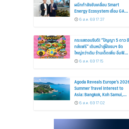
ผนึกกำลังขับเคลื่อน Smart
Energy Ecosystem เชื่อม GAC
GN8 PHEV รถยนต์ MPV ระดับ
6 ส.ค. 69 17:37
พรีเมียม เข้ากับพลังงานแสง
อาทิตย์ภายในบ้าน
กระแสตอบรับดี! “ปัญญา 5 ดาว อี
ทส์แฟร์” เดินหน้าสู่ฝั่งธนฯ จัด
ใหญ่กว่าเดิม ร้านเด็ดเพิ่ม อิ่มฟิน
10 วันเต็ม!
6 ส.ค. 69 17:15
Agoda Reveals Europe’s 202
Summer Travel Interest to
Asia: Bangkok, Koh Samui,
and Pattaya Among the Top
6 ส.ค. 69 17:02
Cities