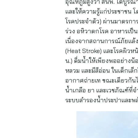
อุณหภูมิสูงว่า สนพ. ได้บูร
และให้ความรู้แก่ประชาชน โดยเ
โรคประจำตัว) ผ่านมาตรการเ
ร่วง อหิวาตกโรค อาหารเป็นพิ
เนื่องจากสถานการณ์ภัยแล้ง
(Heat Stroke) และโรคผิวหน
น.) ดื่มน้ำให้เพียงพออย่างน
หลวม และมีสีอ่อน ในเด็กเล็
อากาศถ่ายเท ขณะเดียวกันไ
น้ำเกลือ ยา และเวชภัณฑ์ที
ระบบสำรองน้ำประปาและพลัง