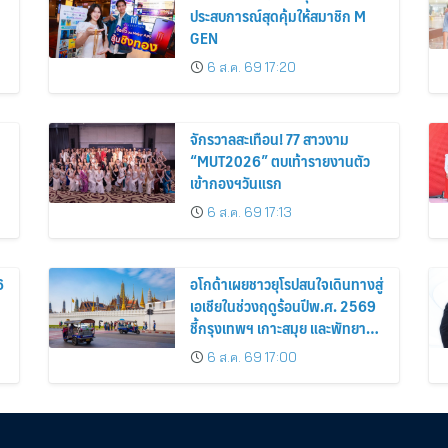
ประสบการณ์สุดคุ้มให้สมาชิก M
GEN
6 ส.ค. 69 17:20
จักรวาลสะเทือน! 77 สาวงาม
“MUT2026” ตบเท้ารายงานตัว
เข้ากองฯวันแรก
6 ส.ค. 69 17:13
6
อโกด้าเผยชาวยุโรปสนใจเดินทางสู่
เอเชียในช่วงฤดูร้อนปีพ.ศ. 2569
ชี้กรุงเทพฯ เกาะสมุย และพัทยา
ติดอันดับเมืองยอดนิยม
6 ส.ค. 69 17:00