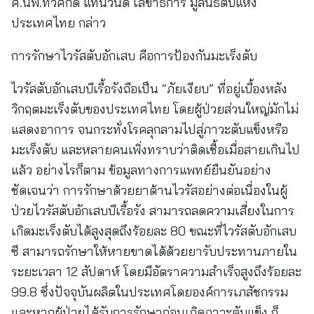
ศ.นพ.ทวีศักดิ์ แทนวันดี เลขาธิการ มูลนิธิตับแห่ง
ประเทศไทย กล่าว
การรักษาไวรัสตับอักเสบ คือการป้องกันมะเร็งตับ
ไวรัสตับอักเสบบีเรื้อรังถือเป็น “ภัยเงียบ” ที่อยู่เบื้องหลัง
วิกฤตมะเร็งตับของประเทศไทย โดยผู้ป่วยส่วนใหญ่มักไม่
แสดงอาการ จนกระทั่งโรคลุกลามไปสู่ภาวะตับแข็งหรือ
มะเร็งตับ และหลายคนเพิ่งทราบว่าติดเชื้อเมื่อสายเกินไป
แล้ว อย่างไรก็ตาม ข้อมูลทางการแพทย์ยืนยันอย่าง
ชัดเจนว่า การรักษาด้วยยาต้านไวรัสอย่างต่อเนื่องในผู้
ป่วยไวรัสตับอักเสบบีเรื้อรัง สามารถลดความเสี่ยงในการ
เกิดมะเร็งตับได้สูงสุดถึงร้อยละ 80 ขณะที่ไวรัสตับอักเสบ
ซี สามารถรักษาให้หายขาดได้ด้วยยารับประทานภายใน
ระยะเวลา 12 สัปดาห์ โดยมีอัตราความสำเร็จสูงถึงร้อยละ
99.8 ซึ่งปัจจุบันผลิตในประเทศโดยองค์การเภสัชกรรม
และหากผู้ป่วยได้รับการรักษาก่อนเกิดภาวะตับแข็ง ก็