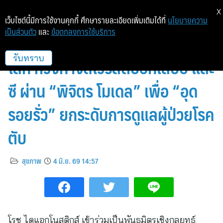
X
เว็บไซต์นี้มีการใช้งานคุกกี้ ศึกษารายละเอียดเพิ่มเติมได้ที่
นโยบายความ
เป็นส่วนตัว
และ
ข้อตกลงการใช้บริการ
จังหวัดพิจิตร ก้าวสู่ต้นแบบระดับ
โลก หวังกำจัดไวรัสตับอักเสบบี และ
รับทราบ
ซี ผ่าน “พิจิตร โมเดล” เพื่อ “อุด
รอยรั่ว” ยกระดับการดูแลผู้ป่วยโรค
ตับ
สุขภาพ
4 มิ.ย. 69 14:57
โรช ไดแอกโนสติกส์ เข้าร่วมเป็นพันธมิตรเชิงกลยุทธ์