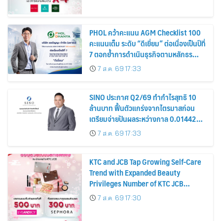
PHOL คว้าคะแนน AGM Checklist 100
คะแนนเต็ม ระดับ “ดีเยี่ยม” ต่อเนื่องเป็นปีที่
7 ตอกย้ำการดำเนินธุรกิจตามหลักธร
รมาภิบาล โปร่งใส สร้างความเชื่อมั่นผู้ถือ
7 ส.ค. 69 17:33
หุ้น
SINO ประกาศ Q2/69 ทำกำไรสุทธิ 10
ล้านบาท ฟื้นตัวแกร่งจากไตรมาสก่อน
เตรียมจ่ายปันผลระหว่างกาล 0.014423
บาทต่อหุ้น ครึ่งปีหลังมุ่งเติบโตต่อเนื่อง
7 ส.ค. 69 17:33
KTC and JCB Tap Growing Self-Care
Trend with Expanded Beauty
Privileges Number of KTC JCB
Cardmembers Spending on
7 ส.ค. 69 17:30
Cosmetics Rises 26%