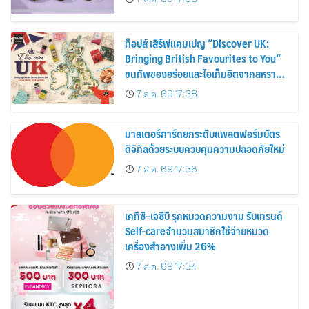
ท็อปส์ เสิร์ฟแคมเปญ “Discover UK:
Bringing British Favourites to You”
ขนทัพของอร่อยและไอเท็มฮิตจากสหราช
อาณาจักร ส่งตรงถึงมือตั้งแต่วันนี้ – 18
7 ส.ค. 69 17:38
สิงหาคมนี้
มาสเตอร์การ์ดยกระดับแพลตฟอร์มบัตร
ดิจิทัลด้วยระบบควบคุมความปลอดภัยใหม่
7 ส.ค. 69 17:36
เคทีซี–เจซีบี รุกหมวดความงาม รับเทรนด์
Self-careจำนวนสมาชิกใช้จ่ายหมวด
เครื่องสำอางเพิ่ม 26%
7 ส.ค. 69 17:34