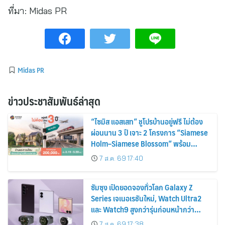
ที่มา:
Midas PR
Midas PR
ข่าวประชาสัมพันธ์ล่าสุด
“ไซมิส แอสเสท” ชูโปรบ้านอยู่ฟรี ไม่ต้อง
ผ่อนนาน 3 ปี เจาะ 2 โครงการ “Siamese
Holm–Siamese Blossom” พร้อม
ส่วนลดและสิทธิพิเศษถึง 31 สิงหาคม
7 ส.ค. 69 17:40
2569
ซัมซุง เปิดยอดจองทั่วโลก Galaxy Z
Series เจเนอเรชันใหม่, Watch Ultra2
และ Watch9 สูงกว่ารุ่นก่อนหน้ากว่า
30%
7 ส.ค. 69 17:38