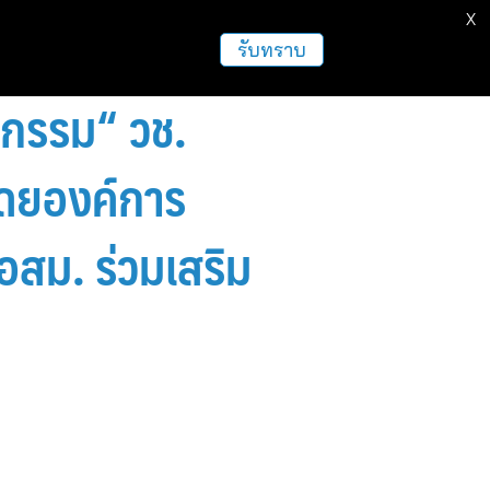
X
ธุรกิจ
ฝากข่าวประชาสัมพันธ์
อื่นๆ
รับทราบ
ตกรรม“ วช.
 โดยองค์การ
อสม. ร่วมเสริม