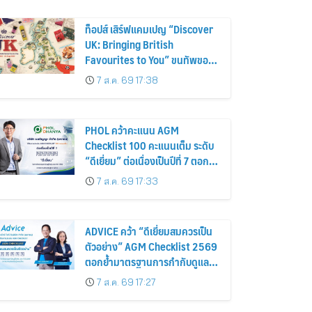
ท็อปส์ เสิร์ฟแคมเปญ “Discover
UK: Bringing British
Favourites to You” ขนทัพของ
อร่อยและไอเท็มฮิตจากสหราช
7 ส.ค. 69 17:38
อาณาจักร ส่งตรงถึงมือตั้งแต่วัน
นี้ – 18 สิงหาคมนี้
PHOL คว้าคะแนน AGM
Checklist 100 คะแนนเต็ม ระดับ
“ดีเยี่ยม” ต่อเนื่องเป็นปีที่ 7 ตอกย้ำ
การดำเนินธุรกิจตามหลักธรรมาภิ
7 ส.ค. 69 17:33
บาล โปร่งใส สร้างความเชื่อมั่นผู้
ถือหุ้น
ADVICE คว้า “ดีเยี่ยมสมควรเป็น
ตัวอย่าง” AGM Checklist 2569
ตอกย้ำมาตรฐานการกำกับดูแล
กิจการที่ดี
7 ส.ค. 69 17:27