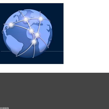
นบุคคล