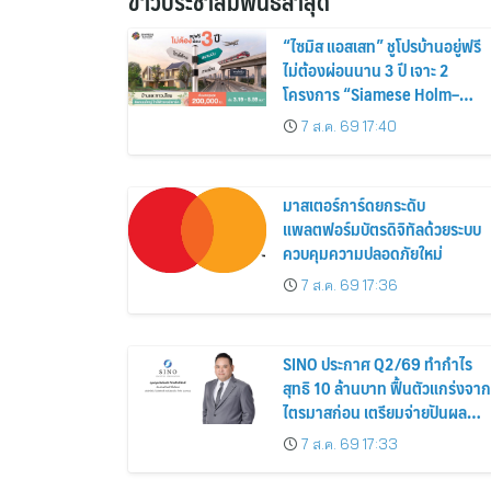
ข่าวประชาสัมพันธ์ล่าสุด
“ไซมิส แอสเสท” ชูโปรบ้านอยู่ฟรี
ไม่ต้องผ่อนนาน 3 ปี เจาะ 2
โครงการ “Siamese Holm–
Siamese Blossom” พร้อม
7 ส.ค. 69 17:40
ส่วนลดและสิทธิพิเศษถึง 31
สิงหาคม 2569
มาสเตอร์การ์ดยกระดับ
แพลตฟอร์มบัตรดิจิทัลด้วยระบบ
ควบคุมความปลอดภัยใหม่
7 ส.ค. 69 17:36
SINO ประกาศ Q2/69 ทำกำไร
สุทธิ 10 ล้านบาท ฟื้นตัวแกร่งจาก
ไตรมาสก่อน เตรียมจ่ายปันผล
ระหว่างกาล 0.014423 บาทต่อหุ้
7 ส.ค. 69 17:33
ครึ่งปีหลังมุ่งเติบโตต่อเนื่อง