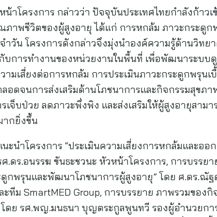
น้าโครงการ กล่าวว่า ปัจจุบันประเทศไทยกำลังก้าวเข้า
คุณภาพชีวิตของผู้สูงอายุ ได้แก่ การหกล้ม ภาวะกระดู
วัน โครงการดังกล่าวจึงมุ่งนำองค์ความรู้ด้านวิทยา
กับการทำงานของหน่วยงานในพื้นที่ เพื่อพัฒนาระบบดูแล
วามเสี่ยงต่อการหกล้ม การประเมินภาวะกระดูกพรุนเบ
ตลอดจนการส่งเสริมด้านโภชนาการและกิจกรรมสุขภาพที
รเจ็บป่วย ลดภาวะพึ่งพิง และส่งเสริมให้ผู้สูงอายุสามา
กยิ่งขึ้น
แนะนำโครงการ “ประเมินความเสี่ยงการหกล้มและออก
ดย รศ.ดร.อนรรฆ ขันธะชวนะ หัวหน้าโครงการ, การบรรยา
ดูกพรุนและพัฒนาโภชนาการผู้สูงอายุ” โดย ศ.ดร.ณัฐ
ละทีม SmartMED Group, การบรรยาย ภาพรวมของกิจ
ยุ” โดย รศ.พญ.มนธนา บุญตระกูลพูนทวี รองผู้อำนวยก