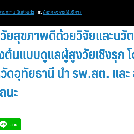
หน้าแรก
ท่องเที่ยว
ไอที
เศรษฐกิจ/การเงิน
ายความเป็นส่วนตัว
และ
ข้อตกลงการใช้บริการ
วัยสุขภาพดีด้วยวิจัยและนวั
งต้นแบบดูแลผู้สูงวัยเชิงรุก
วัดอุทัยธานี นำ รพ.สต. และ 
รถนะ
Line