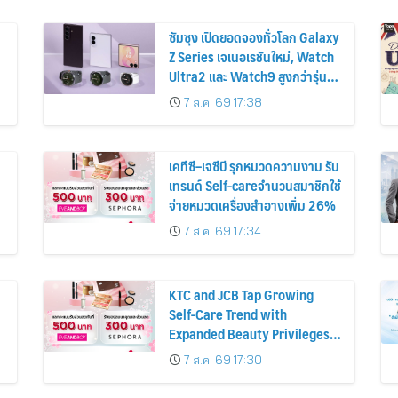
ซัมซุง เปิดยอดจองทั่วโลก Galaxy
Z Series เจเนอเรชันใหม่, Watch
Ultra2 และ Watch9 สูงกว่ารุ่น
ก่อนหน้ากว่า 30%
7 ส.ค. 69 17:38
เคทีซี–เจซีบี รุกหมวดความงาม รับ
เทรนด์ Self-careจำนวนสมาชิกใช้
จ่ายหมวดเครื่องสำอางเพิ่ม 26%
7 ส.ค. 69 17:34
KTC and JCB Tap Growing
Self-Care Trend with
Expanded Beauty Privileges
น
Number of KTC JCB
7 ส.ค. 69 17:30
Cardmembers Spending on
Cosmetics Rises 26%