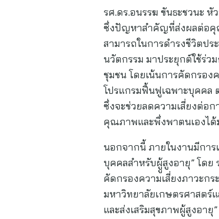
รศ.ดร.อนรรฆ ขันธะชวนะ หัวห
ซึ่งปัญหาสำคัญที่ส่งผลต่อ
สามารถในการดำรงชีวิตประจำ
นวัตกรรม มาประยุกต์ใช้ร่วม
ชุมชน โดยเน้นการคัดกรองค
โปรแกรมฟื้นฟูเฉพาะบุคคล 
ซึ่งจะช่วยลดความเสี่ยงต่อกา
คุณภาพและพึ่งพาตนเองได้มา
นอกจากนี้ ภายในงานมีการ
บุคคลสำหรับผูู้สูงอายุ” โ
คัดกรองความเสี่ยงภาวะกระ
มหาวิทยาลัยเกษตรศาสตร์แ
และส่งเสริมสุขภาพผู้สูงอา