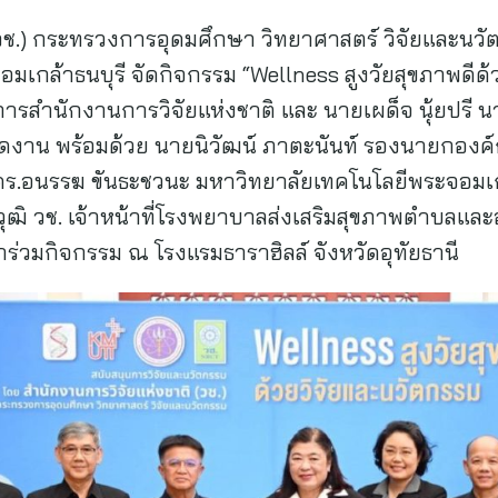
วช.) กระทรวงการอุดมศึกษา วิทยาศาสตร์ วิจัยและนวัต
มเกล้าธนบุรี จัดกิจกรรม “Wellness สูงวัยสุขภาพดีด
วยการสำนักงานการวิจัยแห่งชาติ และ นายเผด็จ นุ้ยปรี
ีเปิดงาน พร้อมด้วย นายนิวัฒน์ ภาตะนันท์ รองนายกองค
รศ.ดร.อนรรฆ ขันธะชวนะ มหาวิทยาลัยเทคโนโลยีพระจอมเ
ุฒิ วช. เจ้าหน้าที่โรงพยาบาลส่งเสริมสุขภาพตำบลแ
ข้าร่วมกิจกรรม ณ โรงแรมธาราฮิลล์ จังหวัดอุทัยธานี