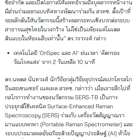
ข้อจำกัด และเปิดโอกาสให้แพทย์รวมถึงบุคลากรหน้างาน
มีส่วนร่วมออกแบบทิศทางพัฒนาร่วมกัน สวทช. ตั้งเป้าที่
จะผลักดันให้นวัตกรรมนี้สร้างผลกระทบเชิงบวกต่อระบบ
สาธารณสุขไทยในวงกว้าง ไม่ใช่เป็นเพียงแค่โมเดล
ต้นแบบในห้องแล็บเท่านั้น” ดร.วรวรงค์ กล่าว
เทคโนโลยี ‘OnSpec และ AI’ ย่นเวลา ‘คัดกรอง
วัณโรคแฝง’ จาก 2 วันเหลือ 10 นาที
ดร.นพดล นันทวงศ์ นักวิจัยกลุ่มวิจัยอุปกรณ์สเปกโทรสโก
ปีและเซนเซอร์ เนคเทค สวทช. กล่าวว่า เมื่อเจาะลึกไปที่
กลไกการทำงานของนวัตกรรม SERS-TB เป็นการ
ประยุกต์ใช้เทคนิค Surface-Enhanced Raman
Spectroscopy (SERS) ร่วมกับ เครื่องวัดสัญญาณรา
มานแบบพกพา (Portable Raman Spectrometer) และ
ระบบประมวลผลอัจฉริยะด้วยปัญญาประดิษฐ์ (AI) หัวใจ