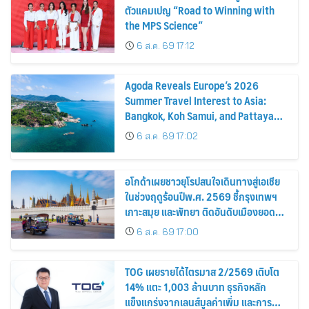
ตัวแคมเปญ “Road to Winning with
the MPS Science”
6 ส.ค. 69 17:12
Agoda Reveals Europe’s 2026
Summer Travel Interest to Asia:
Bangkok, Koh Samui, and Pattaya
Among the Top Cities
6 ส.ค. 69 17:02
อโกด้าเผยชาวยุโรปสนใจเดินทางสู่เอเชีย
ในช่วงฤดูร้อนปีพ.ศ. 2569 ชี้กรุงเทพฯ
เกาะสมุย และพัทยา ติดอันดับเมืองยอด
นิยม
6 ส.ค. 69 17:00
TOG เผยรายได้ไตรมาส 2/2569 เติบโต
14% แตะ 1,003 ล้านบาท ธุรกิจหลัก
แข็งแกร่งจากเลนส์มูลค่าเพิ่ม และการ