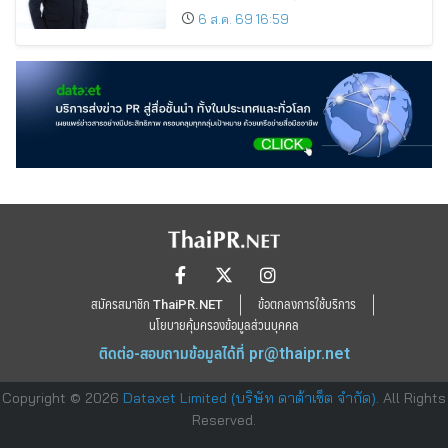
ขยายตลาดต่างประเทศ พร้อมเดินหน้า
6 ส.ค. 69 16:59
ลงทุนเพื่อการเติบโตระยะยาว
สมัครสมาชิก ThaiPR.NET
ข้อตกลงการใช้บริการ
นโยบายคุ้มครองข้อมูลส่วนบุคคล
ติดต่อ-สอบถามข้อมูลได้ที่
pr@thaipr.net
Copyright © 2026
Dataxet Limited (บริษัท ดาต้าเซ็ต จำกัด)
. All Rights
Reserved.