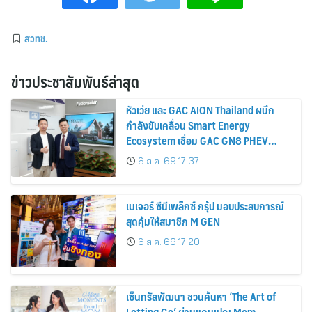
สวทช.
ข่าวประชาสัมพันธ์ล่าสุด
หัวเว่ย และ GAC AION Thailand ผนึก
กำลังขับเคลื่อน Smart Energy
Ecosystem เชื่อม GAC GN8 PHEV
รถยนต์ MPV ระดับพรีเมียม เข้ากับ
6 ส.ค. 69 17:37
พลังงานแสงอาทิตย์ภายในบ้าน
เมเจอร์ ซีนีเพล็กซ์ กรุ้ป มอบประสบการณ์
สุดคุ้มให้สมาชิก M GEN
6 ส.ค. 69 17:20
เซ็นทรัลพัฒนา ชวนค้นหา ‘The Art of
Letting Go’ ผ่านแคมเปญ Mom