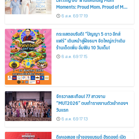
Moments: Proud Mom. Proud of My
Mom.
6 ส.ค. 69 17:19
กระแสตอบรับดี! “ปัญญา 5 ดาว อีทส์
แฟร์” เดินหน้าสู่ฝั่งธนฯ จัดใหญ่กว่าเดิม
ร้านเด็ดเพิ่ม อิ่มฟิน 10 วันเต็ม!
6 ส.ค. 69 17:15
จักรวาลสะเทือน! 77 สาวงาม
“MUT2026” ตบเท้ารายงานตัวเข้ากองฯ
วันแรก
6 ส.ค. 69 17:13
ดีเคเอสเอช เจ้าของแบรนด์ ฮีรูดอยด์ เปิด