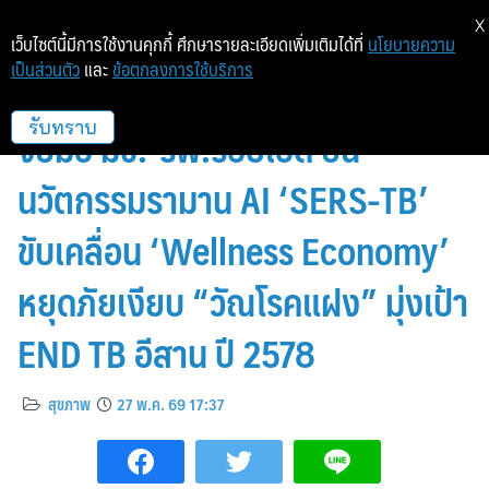
X
เว็บไซต์นี้มีการใช้งานคุกกี้ ศึกษารายละเอียดเพิ่มเติมได้ที่
นโยบายความ
เป็นส่วนตัว
และ
ข้อตกลงการใช้บริการ
พลิกโฉมสาธารณสุขไทย ! สวทช.
จับมือ มข.-รพ.ร้อยเอ็ด ปั้น
รับทราบ
นวัตกรรมรามาน AI ‘SERS-TB’
ขับเคลื่อน ‘Wellness Economy’
หยุดภัยเงียบ “วัณโรคแฝง” มุ่งเป้า
END TB อีสาน ปี 2578
สุขภาพ
27 พ.ค. 69 17:37