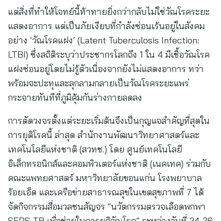
แต่สิ่งที่ทำให้โจทย์นี้ท้าทายยิ่งกว่ากลับไม่ใช่วัณโรคระยะ
แสดงอาการ แต่เป็นภัยเงียบที่กำลังซ่อนเร้นอยู่ในสังคม
อย่าง ‘วัณโรคแฝง’ (Latent Tuberculosis Infection:
LTBI) ซึ่งสถิติระบุว่าประชากรโลกถึง 1 ใน 4 มีเชื้อวัณโรค
แฝงซ่อนอยู่โดยไม่รู้ตัวเนื่องจากยังไม่แสดงอาการ ทว่า
พร้อมจะปะทุและลุกลามกลายเป็นวัณโรคระยะแพร่
กระจายทันทีที่ภูมิคุ้มกันร่างกายลดลง
การตัดวงจรตั้งแต่ระยะเริ่มต้นจึงเป็นกุญแจสำคัญที่สุดใน
การยุติโรคนี้ ล่าสุด สำนักงานพัฒนาวิทยาศาสตร์และ
เทคโนโลยีแห่งชาติ (สวทช.) โดย ศูนย์เทคโนโลยี
อิเล็กทรอนิกส์และคอมพิวเตอร์แห่งชาติ (เนคเทค) ร่วมกับ
คณะแพทยศาสตร์ มหาวิทยาลัยขอนแก่น โรงพยาบาล
ร้อยเอ็ด และเครือข่ายสาธารณสุขในเขตสุขภาพที่ 7 ได้
จัดกิจกรรมสื่อมวลชนสัญจร “นวัตกรรมตรวจเลือดพกพา
SERS-TB เพื่อช่วยในการยุติวัณโรค” ระหว่างวันที่ 24-26