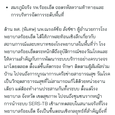
สมรภูมิจริง รพ.ร้อยเอ็ด ถอดรหัสความท้าทายและ
การบริหารจัดการระดับพื้นที่
ด้าน ผศ. (พิเศษ) นพ.ณรงค์ชัย สังข์ซา ผู้อำนวยการโรง
พยาบาลร้อยเอ็ด ได้ให้ภาพสะท้อนเชิงลึกเกี่ยวกับ
สถานการณ์และบทบาทของโรงพยาบาลในพื้นที่ว่า โรง
พยาบาลร้อยเอ็ดตระหนักดีถึงอุบัติการณ์ของวัณโรคและ
ให้ความสำคัญกับการพัฒนาระบบบริการอย่างครบวงจร
มาโดยตลอด ตั้งแต่ขั้นคัดกรอง รักษา ติดตามผู้สัมผัสร่วม
บ้าน ไปจนถึงการบูรณาการเครือข่ายสาธารณสุข วัณโรค
เป็นวิกฤตสาธารณสุขที่ไม่สามารถแก้ได้ด้วยหน่วยงาน
เดียว แต่ต้องทำงานประสานกันทั้งระบบ ตั้งแต่โรง
พยาบาล จังหวัด เขตสุขภาพ ไปจนถึงชุมชนรากหญ้า
การนำระบบ SERS-TB เข้ามาทดสอบในสนามจริงที่โรง
พยาบาลร้อยเอ็ด จึงเป็นขั้นตอนเชิงกลยุทธ์ที่สำคัญยิ่งที่