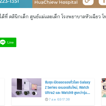
ด้ที่ คลินิกเด็ก ศูนย์แม่และเด็ก โรงพยาบาลหัวเฉียว 
Line
ซัมซุง เปิดยอดจองทั่วโลก Galaxy
Z Series เจเนอเรชันใหม่, Watch
Ultra2 และ Watch9 สูงกว่ารุ่น
ก่อนหน้ากว่า 30%
7 ส.ค. 69 17:38