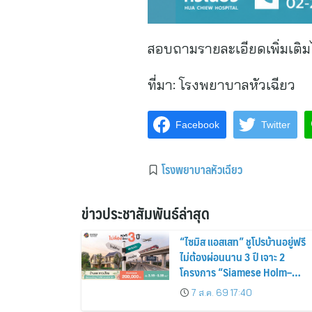
สอบถามรายละเอียดเพิ่มเติมไ
ที่มา:
โรงพยาบาลหัวเฉียว
Facebook
Twitter
โรงพยาบาลหัวเฉียว
ข่าวประชาสัมพันธ์ล่าสุด
“ไซมิส แอสเสท” ชูโปรบ้านอยู่ฟรี
ไม่ต้องผ่อนนาน 3 ปี เจาะ 2
โครงการ “Siamese Holm–
Siamese Blossom” พร้อม
7 ส.ค. 69 17:40
ส่วนลดและสิทธิพิเศษถึง 31