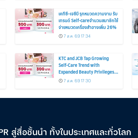
เคทีซี–เจซีบี รุกหมวดความงาม รับ
เทรนด์ Self-careจำนวนสมาชิกใช้
จ่ายหมวดเครื่องสำอางเพิ่ม 26%
7 ส.ค. 69 17:34
KTC and JCB Tap Growing
Self-Care Trend with
Expanded Beauty Privileges
น
Number of KTC JCB
7 ส.ค. 69 17:30
Cardmembers Spending on
Cosmetics Rises 26%