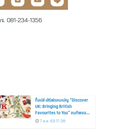
โทร. 081-234-1356
ท็อปส์ เสิร์ฟแคมเปญ “Discover
UK: Bringing British
Favourites to You” ขนทัพของ
อร่อยและไอเท็มฮิตจากสหราช
7 ส.ค. 69 17:38
อาณาจักร ส่งตรงถึงมือตั้งแต่วัน