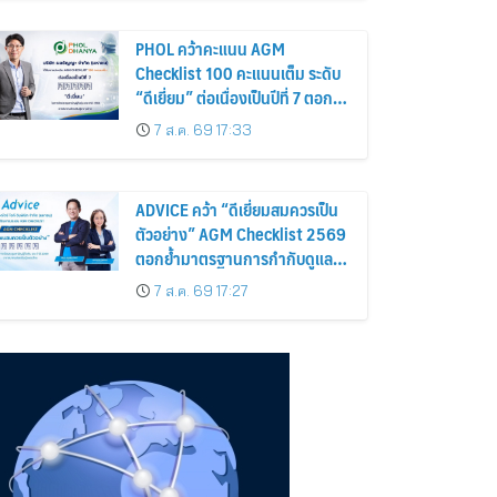
นี้ – 18 สิงหาคมนี้
PHOL คว้าคะแนน AGM
Checklist 100 คะแนนเต็ม ระดับ
“ดีเยี่ยม” ต่อเนื่องเป็นปีที่ 7 ตอกย้ำ
การดำเนินธุรกิจตามหลักธรรมาภิ
7 ส.ค. 69 17:33
บาล โปร่งใส สร้างความเชื่อมั่นผู้
ถือหุ้น
ADVICE คว้า “ดีเยี่ยมสมควรเป็น
ตัวอย่าง” AGM Checklist 2569
ตอกย้ำมาตรฐานการกำกับดูแล
กิจการที่ดี
7 ส.ค. 69 17:27