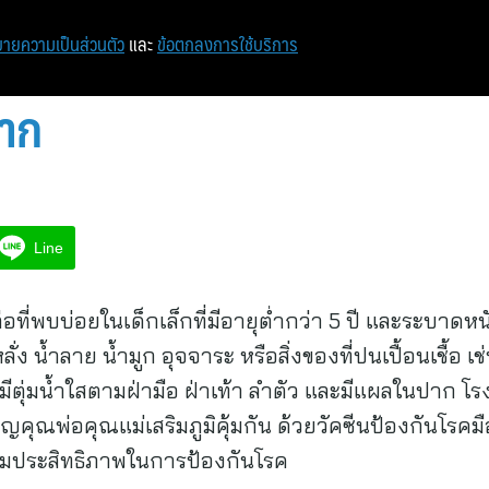
หน้าแรก
ท่องเที่ยว
ไอที
เศรษฐกิจ/การเงิน
ายความเป็นส่วนตัว
และ
ข้อตกลงการใช้บริการ
ปาก
Line
ต่อที่พบบ่อยในเด็กเล็กที่มีอายุต่ำกว่า 5 ปี และระบา
่ง น้ำลาย น้ำมูก อุจจาระ หรือสิ่งของที่ปนเปื้อนเชื้อ 
มีตุ่มน้ำใสตามฝ่ามือ ฝ่าเท้า ลำตัว และมีแผลในปาก โ
ญคุณพ่อคุณแม่เสริมภูมิคุ้มกัน ด้วยวัคซีนป้องกันโรคมือ 
่มประสิทธิภาพในการป้องกันโรค