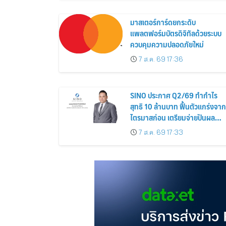
สิงหาคม 2569
มาสเตอร์การ์ดยกระดับ
แพลตฟอร์มบัตรดิจิทัลด้วยระบบ
ควบคุมความปลอดภัยใหม่
7 ส.ค. 69 17:36
SINO ประกาศ Q2/69 ทำกำไร
สุทธิ 10 ล้านบาท ฟื้นตัวแกร่งจาก
ไตรมาสก่อน เตรียมจ่ายปันผล
ระหว่างกาล 0.014423 บาทต่อหุ้
7 ส.ค. 69 17:33
ครึ่งปีหลังมุ่งเติบโตต่อเนื่อง