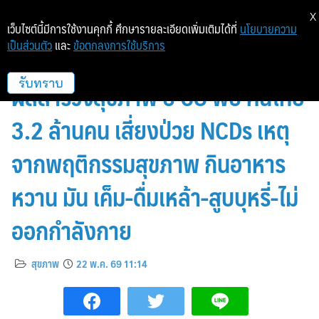
X
เว็บไซต์นี้มีการใช้งานคุกกี้ ศึกษารายละเอียดเพิ่มเติมได้ที่
นโยบายความ
เป็นส่วนตัว
และ
ข้อตกลงการใช้บริการ
โรค NCDs คร่าชีวิตคนไทยพุ่ง 81%
ผลสำรวจสุขภาพ ปี 68 พบ คนไทย
รับทราบ
3.2 ล้านคน เสี่ยงป่วย NCDs เหตุ
จากพฤติกรรมสุขภาพ กินอาหาร
หวาน มัน เค็ม-ดื่มเหล้า-สูบบุหรี่-ไม่
ออกกำลังกาย
สุขภาพ
22 พ.ค. 69 11:14