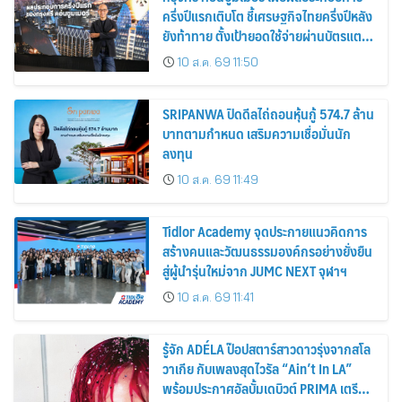
ครึ่งปีแรกเติบโต ชี้เศรษฐกิจไทยครึ่งปีหลัง
ยังท้าทาย ตั้งเป้ายอดใช้จ่ายผ่านบัตรแตะ
420,000 ล้านบาท
10 ส.ค. 69 11:50
SRIPANWA ปิดดีลไถ่ถอนหุ้นกู้ 574.7 ล้าน
บาทตามกำหนด เสริมความเชื่อมั่นนัก
ลงทุน
10 ส.ค. 69 11:49
Tidlor Academy จุดประกายแนวคิดการ
สร้างคนและวัฒนธรรมองค์กรอย่างยั่งยืน
สู่ผู้นำรุ่นใหม่จาก JUMC NEXT จุฬาฯ
10 ส.ค. 69 11:41
รู้จัก ADÉLA ป๊อปสตาร์สาวดาวรุ่งจากสโล
วาเกีย กับเพลงสุดไวรัล “Ain’t In LA”
พร้อมประกาศอัลบั้มเดบิวต์ PRIMA เตรียม