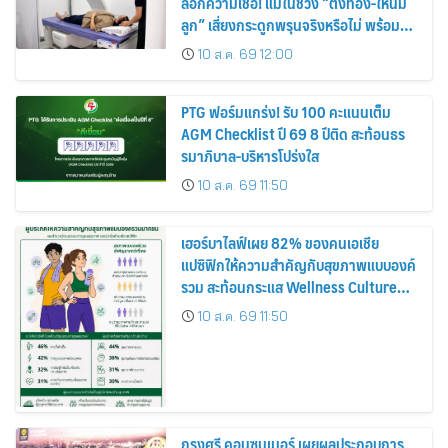
ล็อกความเชื่อ! แม่ในช่วง “ตั้งท้อง-ให้นม
ลูก” เสี่ยงกระดูกพรุนจริงหรือไม่ พร้อม
ชวนคุณแม่วัยเก๋าตรวจมวลกระดูกเชิง
10 ส.ค. 69 12:00
ป้องกัน
PTG ฟอร์มแกร่ง! รับ 100 คะแนนเต็ม
AGM Checklist ปี 69 8 ปีติด สะท้อนธร
รมาภิบาล-บริหารโปร่งใส
10 ส.ค. 69 11:50
เฮอร์บาไลฟ์เผย 82% ของคนเอเชีย
แปซิฟิกให้ความสำคัญกับสุขภาพแบบองค์
รวม สะท้อนกระแส Wellness Culture
เติบโตต่อเนื่อง
10 ส.ค. 69 11:50
กรุงศรี คอนซูมเมอร์ เผยผลประกอบการ