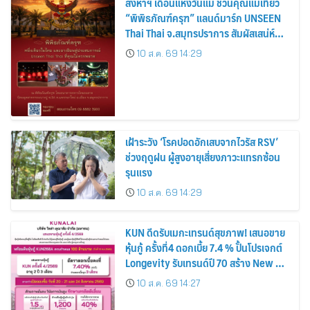
สิงหาฯ เดือนแห่งวันแม่ ชวนคุณแม่เที่ยว
“พิพิธภัณฑ์ครุฑ” แลนด์มาร์ก UNSEEN
Thai Thai จ.สมุทรปราการ สัมผัสเสน่ห์
มรดกไทย พร้อมขอพรเสริมสิริมงคล
10 ส.ค. 69 14:29
เฝ้าระวัง ‘โรคปอดอักเสบจากไวรัส RSV’
ช่วงฤดูฝน ผู้สูงอายุเสี่ยงภาวะแทรกซ้อน
รุนแรง
10 ส.ค. 69 14:29
KUN ดีดรับเมกะเทรนด์สุขภาพ! เสนอขาย
หุ้นกู้ ครั้งที่4 ดอกเบี้ย 7.4 % ปั้นโปรเจกต์
Longevity รับเทรนด์ปี 70 สร้าง New S-
Curve
10 ส.ค. 69 14:27