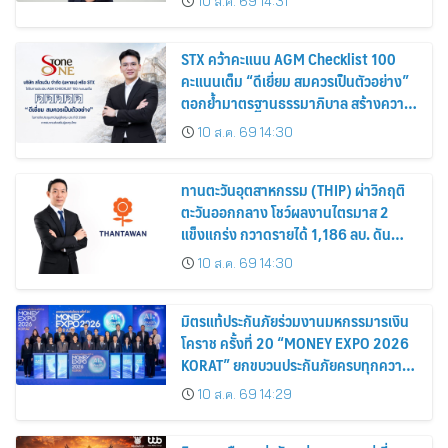
10 ส.ค. 69 14:31
ละ 0.12 บาท
STX คว้าคะแนน AGM Checklist 100
คะแนนเต็ม “ดีเยี่ยม สมควรเป็นตัวอย่าง”
ตอกย้ำมาตรฐานธรรมาภิบาล สร้างความ
เชื่อมั่นนักลงทุน
10 ส.ค. 69 14:30
ทานตะวันอุตสาหกรรม (THIP) ผ่าวิกฤติ
ตะวันออกกลาง โชว์ผลงานไตรมาส 2
แข็งแกร่ง กวาดรายได้ 1,186 ลบ. ดัน
กำไรเพิ่มขึ้น 26% พร้อมอนุมัติปันผล
10 ส.ค. 69 14:30
ระหว่างกาล 0.55 บาท/หุ้น
มิตรแท้ประกันภัยร่วมงานมหกรรมารเงิน
โคราช ครั้งที่ 20 “MONEY EXPO 2026
KORAT” ยกขบวนประกันภัยครบทุกความ
ต้องการ พร้อมโปรโมชันลดเบี้ยสูงสุด
10 ส.ค. 69 14:29
15%