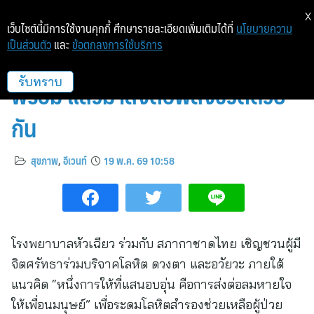
X
เว็บไซต์นี้มีการใช้งานคุกกี้ ศึกษารายละเอียดเพิ่มเติมได้ที่
นโยบายความ
เป็นส่วนตัว
และ
ข้อตกลงการใช้บริการ
รอบใหม่มาแล้ว.. เตรียมร่างกายให้
พร้อม แล้วมาส่งต่อพลังชีวิตด้วย
รับทราบ
กัน
สุขภาพ
,
อีเวนท์
19 พ.ค. 69 10:58
โรงพยาบาลหัวเฉียว ร่วมกับ สภากาชาดไทย เชิญชวนผู้มี
จิตศรัทธาร่วมบริจาคโลหิต ดวงตา และอวัยวะ ภายใต้
แนวคิด “หนึ่งการให้ที่แสนอบอุ่น คือการส่งต่อลมหายใจ
ให้เพื่อนมนุษย์” เพื่อระดมโลหิตสำรองช่วยเหลือผู้ป่วย