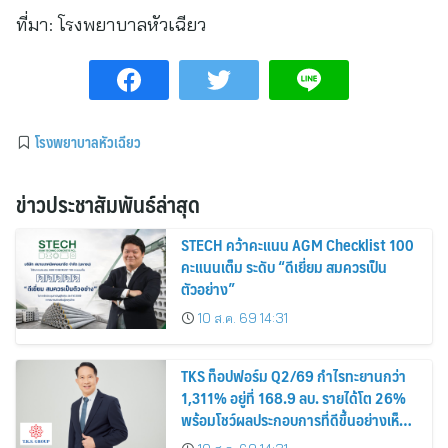
ที่มา:
โรงพยาบาลหัวเฉียว
โรงพยาบาลหัวเฉียว
ข่าวประชาสัมพันธ์ล่าสุด
STECH คว้าคะแนน AGM Checklist 100
คะแนนเต็ม ระดับ “ดีเยี่ยม สมควรเป็น
ตัวอย่าง”
10 ส.ค. 69 14:31
TKS ท็อปฟอร์ม Q2/69 กำไรทะยานกว่า
1,311% อยู่ที่ 168.9 ลบ. รายได้โต 26%
พร้อมโชว์ผลประกอบการที่ดีขึ้นอย่างเห็น
ได้ชัด บอร์ดเคาะจ่ายปันผลระหว่างกาลหุ้น