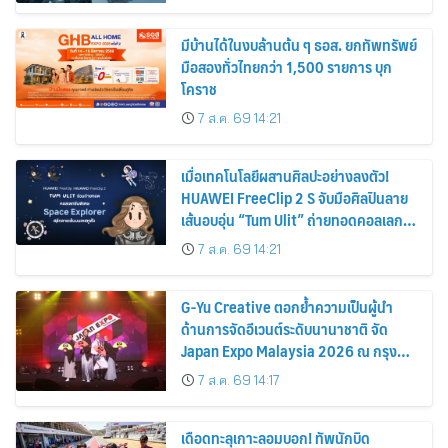
มีบ้านได้ในงบล้านต้น ๆ ธอส. ยกทัพทรัพย์
มือสองทั่วไทยกว่า 1,500 รายการ บุก
โคราช
7 ส.ค. 69 14:21
เมื่อเทคโนโลยีผสานศิลปะอย่างลงตัว!
HUAWEI FreeClip 2 S จับมือศิลปินลาย
เส้นอบอุ่น “Tum Ulit” ถ่ายทอดคอลเลก
ชันพิเศษ “Space Explorer” สลักลายเส้น
7 ส.ค. 69 14:21
บนเคสหูฟัง
G-Yu Creative ตอกย้ำความเป็นผู้นำ
ด้านการจัดอีเวนต์ระดับนานาชาติ จัด
Japan Expo Malaysia 2026 ณ กรุง
กัวลาลัมเปอร์อย่างยิ่งใหญ่
7 ส.ค. 69 14:17
เดือดทะลุเกาะลอมบอก! ทัพนักบิด