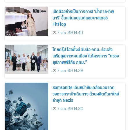
เปิดตัวอย่างเป็นทางการ! ‘น้ำตาล-ทิพ
นารี’ ขึ้นแท่นแบรนด์แอมบาสเดอร์
FitFlop
7 ส.ค. 69 14:40
ไทยกรุ๊ป โฮลดิ้งส์ จับมือ กทม. ร่วมส่ง
เสริมสุขภาวะคนเมือง ในโครงการ “ตรวจ
สุขภาพฟรีกับ กทม.”
7 ส.ค. 69 14:38
Samsonite เดินหน้าขับเคลื่อนอนาคต
วงการกระเป๋าเดินทาง ด้วยผลิตภัณฑ์ใหม่
ล่าสุด Nexis
7 ส.ค. 69 14:30