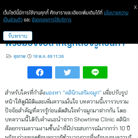
X
เว็บไซต์นี้มีการใช้งานคุกกี้ ศึกษารายละเอียดเพิ่มเติมได้ที่
นโยบายความ
เป็นส่วนตัว
และ
ข้อตกลงการใช้บริการ
แนะนำคลินิกเสริมจมูกที่ปลอดภัย
พร้อมปัจจัยสำคัญที่ต้องรู้ก่อนทำ
รับทราบ
สุขภาพ
18 พ.ค. 69 11:36
สำหรับใครที่กำลัง
มองหา “คลินิกเสริมจมูก”
เพื่อปรับรูป
หน้าให้ดูมีมิติและเพิ่มความมั่นใจ บทความนี้เรารวบรวม
ปัจจัยสำคัญที่ควรรู้ก่อนตัดสินใจทำจมูกมาฝากกัน โดย
บทความนี้ได้รับคำแนะนำจาก Showtime Clinic คลินิก
ศัลยกรรมความงามชั้นนำที่มีประสบการณ์มากกว่า 10 ปี
พร้อมถ่ายทอดข้อมูลจากผู้ชำนาญการที่พร้อมมอบความรู้