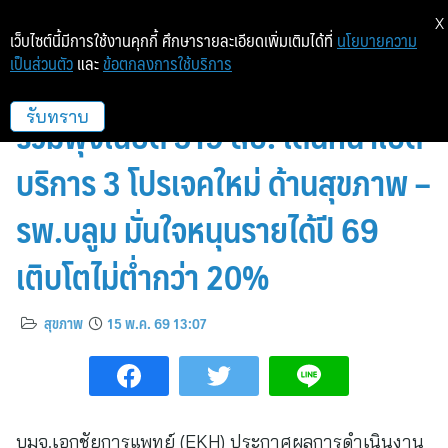
X
เว็บไซต์นี้มีการใช้งานคุกกี้ ศึกษารายละเอียดเพิ่มเติมได้ที่
นโยบายความ
เป็นส่วนตัว
และ
ข้อตกลงการใช้บริการ
EKH โชว์ศักยภาพ Q1/69 รายได้
รวมพุ่งเฉียด 319 ลบ. เดินหน้าเปิด
รับทราบ
บริการ 3 โปรเจคใหม่ ด้านสุขภาพ –
รพ.บลูม มั่นใจหนุนรายได้ปี 69
เติบโตไม่ต่ำกว่า 20%
สุขภาพ
15 พ.ค. 69 13:07
บมจ.เอกชัยการแพทย์ (EKH) ประกาศผลการดำเนินงาน