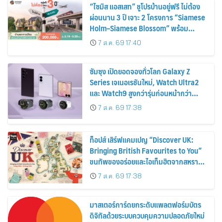
“ไซมิส แอสเสท” ชูโปรบ้านอยู่ฟรี ไม่ต้อง
ผ่อนนาน 3 ปี เจาะ 2 โครงการ “Siamese
Holm–Siamese Blossom” พร้อม
ส่วนลดและสิทธิพิเศษถึง 31 สิงหาคม
7 ส.ค. 69 17:40
2569
ซัมซุง เปิดยอดจองทั่วโลก Galaxy Z
Series เจเนอเรชันใหม่, Watch Ultra2
และ Watch9 สูงกว่ารุ่นก่อนหน้ากว่า
30%
7 ส.ค. 69 17:38
ท็อปส์ เสิร์ฟแคมเปญ “Discover UK:
Bringing British Favourites to You”
ขนทัพของอร่อยและไอเท็มฮิตจากสหราช
อาณาจักร ส่งตรงถึงมือตั้งแต่วันนี้ – 18
7 ส.ค. 69 17:38
สิงหาคมนี้
มาสเตอร์การ์ดยกระดับแพลตฟอร์มบัตร
ดิจิทัลด้วยระบบควบคุมความปลอดภัยใหม่