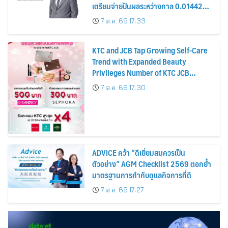
เตรียมจ่ายปันผลระหว่างกาล 0.014423
บาทต่อหุ้น ครึ่งปีหลังมุ่งเติบโตต่อเนื่อง
7 ส.ค. 69 17:33
KTC and JCB Tap Growing Self-Care
Trend with Expanded Beauty
Privileges Number of KTC JCB
Cardmembers Spending on
7 ส.ค. 69 17:30
Cosmetics Rises 26%
ADVICE คว้า “ดีเยี่ยมสมควรเป็น
ตัวอย่าง” AGM Checklist 2569 ตอกย้ำ
มาตรฐานการกำกับดูแลกิจการที่ดี
7 ส.ค. 69 17:27