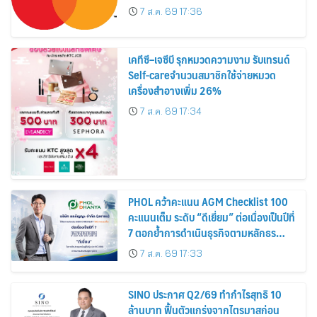
7 ส.ค. 69 17:36
เคทีซี–เจซีบี รุกหมวดความงาม รับเทรนด์
Self-careจำนวนสมาชิกใช้จ่ายหมวด
เครื่องสำอางเพิ่ม 26%
7 ส.ค. 69 17:34
PHOL คว้าคะแนน AGM Checklist 100
คะแนนเต็ม ระดับ “ดีเยี่ยม” ต่อเนื่องเป็นปีที่
7 ตอกย้ำการดำเนินธุรกิจตามหลักธร
รมาภิบาล โปร่งใส สร้างความเชื่อมั่นผู้ถือ
7 ส.ค. 69 17:33
หุ้น
SINO ประกาศ Q2/69 ทำกำไรสุทธิ 10
ล้านบาท ฟื้นตัวแกร่งจากไตรมาสก่อน