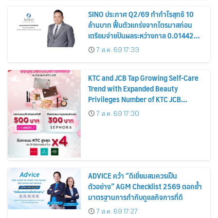
SINO ประกาศ Q2/69 ทำกำไรสุทธิ 10
ล้านบาท ฟื้นตัวแกร่งจากไตรมาสก่อน
เตรียมจ่ายปันผลระหว่างกาล 0.014423
บาทต่อหุ้น ครึ่งปีหลังมุ่งเติบโตต่อเนื่อง
7 ส.ค. 69 17:33
KTC and JCB Tap Growing Self-Care
Trend with Expanded Beauty
Privileges Number of KTC JCB
Cardmembers Spending on
7 ส.ค. 69 17:30
Cosmetics Rises 26%
ADVICE คว้า “ดีเยี่ยมสมควรเป็น
ตัวอย่าง” AGM Checklist 2569 ตอกย้ำ
มาตรฐานการกำกับดูแลกิจการที่ดี
7 ส.ค. 69 17:27