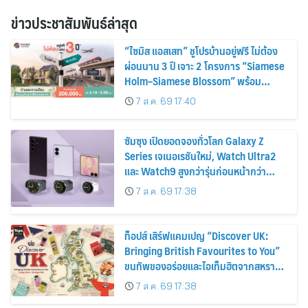
ข่าวประชาสัมพันธ์ล่าสุด
“ไซมิส แอสเสท” ชูโปรบ้านอยู่ฟรี ไม่ต้อง
ผ่อนนาน 3 ปี เจาะ 2 โครงการ “Siamese
Holm–Siamese Blossom” พร้อม
ส่วนลดและสิทธิพิเศษถึง 31 สิงหาคม
7 ส.ค. 69 17:40
2569
ซัมซุง เปิดยอดจองทั่วโลก Galaxy Z
Series เจเนอเรชันใหม่, Watch Ultra2
และ Watch9 สูงกว่ารุ่นก่อนหน้ากว่า
30%
7 ส.ค. 69 17:38
ท็อปส์ เสิร์ฟแคมเปญ “Discover UK:
Bringing British Favourites to You”
ขนทัพของอร่อยและไอเท็มฮิตจากสหราช
อาณาจักร ส่งตรงถึงมือตั้งแต่วันนี้ – 18
7 ส.ค. 69 17:38
สิงหาคมนี้