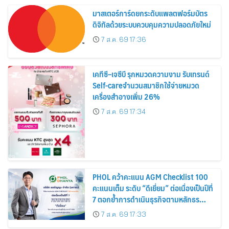
มาสเตอร์การ์ดยกระดับแพลตฟอร์มบัตร
ดิจิทัลด้วยระบบควบคุมความปลอดภัยใหม่
7 ส.ค. 69 17:36
เคทีซี–เจซีบี รุกหมวดความงาม รับเทรนด์
Self-careจำนวนสมาชิกใช้จ่ายหมวด
เครื่องสำอางเพิ่ม 26%
7 ส.ค. 69 17:34
PHOL คว้าคะแนน AGM Checklist 100
คะแนนเต็ม ระดับ “ดีเยี่ยม” ต่อเนื่องเป็นปีที่
7 ตอกย้ำการดำเนินธุรกิจตามหลักธร
รมาภิบาล โปร่งใส สร้างความเชื่อมั่นผู้ถือ
7 ส.ค. 69 17:33
หุ้น