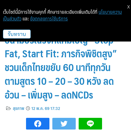
X
เว็บไซต์นี้มีการใช้งานคุกกี้ ศึกษารายละเอียดเพิ่มเติมได้ที่
นโยบายความ
เป็นส่วนตัว
และ
ข้อตกลงการใช้บริการ
สธ. ผสานภาคีเครือข่าย มอบกรม
อนามัยรณรงค์แคมเปญ “Stop
รับทราบ
Fat, Start Fit: ภารกิจพิชิตสูง”
ชวนเด็กไทยขยับ 60 นาทีทุกวัน
ตามสูตร 10 – 20 – 30 หวัง ลด
อ้วน – เพิ่มสูง – ลดNCDs
สุขภาพ
12 พ.ค. 69 17:32