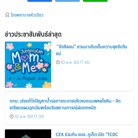
โรงพยาบาลหัวเฉียว
ข่าวประชาสัมพันธ์ล่าสุด
“จังซีลอน” ชวนมาเติมเต็มความสุขรับวัน
แม่
10 ส.ค. 69 17:40
กทม. เร่งแก้ไขปัญหาน้ำรอการระบายบริเวณถนนพหลโยธิน – จัด
เตรียมแผนฉุกเฉินพร้อมรับสถานการณ์ฝนตกหนัก
10 ส.ค. 69 17:39
CEA ร่วมกับ อบจ. ภูเก็ต เปิด “TCDC