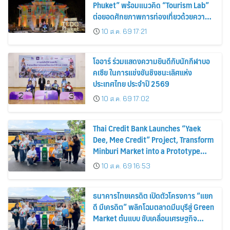
Phuket” พร้อมแนวคิด “Tourism Lab”
ต่อยอดศักยภาพการท่องเที่ยวด้วยความ
คิดสร้างสรรค์ ขับเคลื่อนเศรษฐกิจ
10 ส.ค. 69 17:21
สร้างสรรค์ของภูเก็ต
โออาร์ ร่วมแสดงความยินดีกับนักกีฬาบอ
คเซีย ในการแข่งขันชิงชนะเลิศแห่ง
ประเทศไทย ประจำปี 2569
10 ส.ค. 69 17:02
Thai Credit Bank Launches “Yaek
Dee, Mee Credit” Project, Transform
Minburi Market into a Prototype
Green Market, Driving the Circular
10 ส.ค. 69 16:53
Economy and Turning Waste into
Extra Income for Vendors
ธนาคารไทยเครดิต เปิดตัวโครงการ “แยก
ดี มีเครดิต” พลิกโฉมตลาดมีนบุรีสู่ Green
Market ต้นแบบ ขับเคลื่อนเศรษฐกิจ
หมุนเวียน พลิกขยะสร้างรายได้เสริมให้ผู้