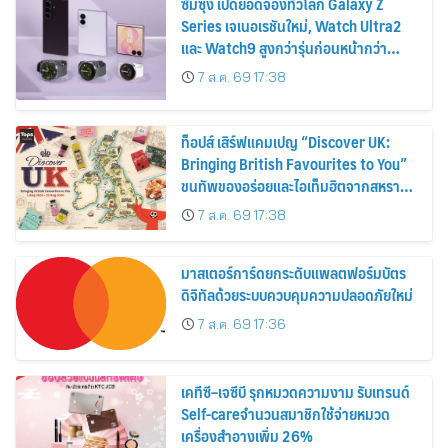
ซัมซุง เปิดยอดจองทั่วโลก Galaxy Z
Series เจเนอเรชันใหม่, Watch Ultra2
และ Watch9 สูงกว่ารุ่นก่อนหน้ากว่า
30%
7 ส.ค. 69 17:38
ท็อปส์ เสิร์ฟแคมเปญ “Discover UK:
Bringing British Favourites to You”
ขนทัพของอร่อยและไอเท็มฮิตจากสหราช
อาณาจักร ส่งตรงถึงมือตั้งแต่วันนี้ – 18
7 ส.ค. 69 17:38
สิงหาคมนี้
มาสเตอร์การ์ดยกระดับแพลตฟอร์มบัตร
ดิจิทัลด้วยระบบควบคุมความปลอดภัยใหม่
7 ส.ค. 69 17:36
เคทีซี–เจซีบี รุกหมวดความงาม รับเทรนด์
Self-careจำนวนสมาชิกใช้จ่ายหมวด
เครื่องสำอางเพิ่ม 26%