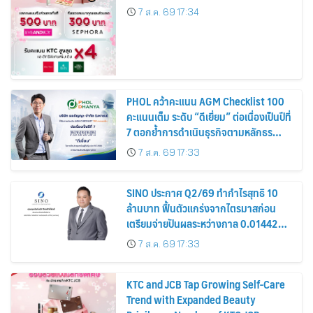
7 ส.ค. 69 17:34
PHOL คว้าคะแนน AGM Checklist 100
คะแนนเต็ม ระดับ “ดีเยี่ยม” ต่อเนื่องเป็นปีที่
7 ตอกย้ำการดำเนินธุรกิจตามหลักธร
รมาภิบาล โปร่งใส สร้างความเชื่อมั่นผู้ถือ
7 ส.ค. 69 17:33
หุ้น
SINO ประกาศ Q2/69 ทำกำไรสุทธิ 10
ล้านบาท ฟื้นตัวแกร่งจากไตรมาสก่อน
เตรียมจ่ายปันผลระหว่างกาล 0.014423
บาทต่อหุ้น ครึ่งปีหลังมุ่งเติบโตต่อเนื่อง
7 ส.ค. 69 17:33
KTC and JCB Tap Growing Self-Care
Trend with Expanded Beauty