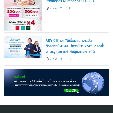
Privileges Number of KTC JCB
Cardmembers Spending on
7 ส.ค. 69 17:30
Cosmetics Rises 26%
ADVICE คว้า “ดีเยี่ยมสมควรเป็น
ตัวอย่าง” AGM Checklist 2569 ตอกย้ำ
มาตรฐานการกำกับดูแลกิจการที่ดี
7 ส.ค. 69 17:27