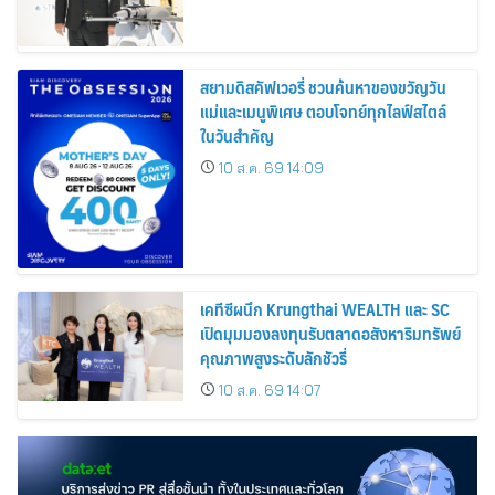
สยามดิสคัฟเวอรี่ ชวนค้นหาของขวัญวัน
แม่และเมนูพิเศษ ตอบโจทย์ทุกไลฟ์สไตล์
ในวันสำคัญ
10 ส.ค. 69 14:09
เคทีซีผนึก Krungthai WEALTH และ SC
เปิดมุมมองลงทุนรับตลาดอสังหาริมทรัพย์
คุณภาพสูงระดับลักชัวรี่
10 ส.ค. 69 14:07