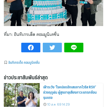
ที่มา:
อินทิเกรเต็ด คอมมูนิเคชั่น
อินทิเกรเต็ด คอมมูนิเคชั่น
ข่าวประชาสัมพันธ์ล่าสุด
เฝ้าระวัง ‘โรคปอดอักเสบจากไวรัส RSV’
ช่วงฤดูฝน ผู้สูงอายุเสี่ยงภาวะแทรกซ้อน
รุนแรง
10 ส.ค. 69 14:29