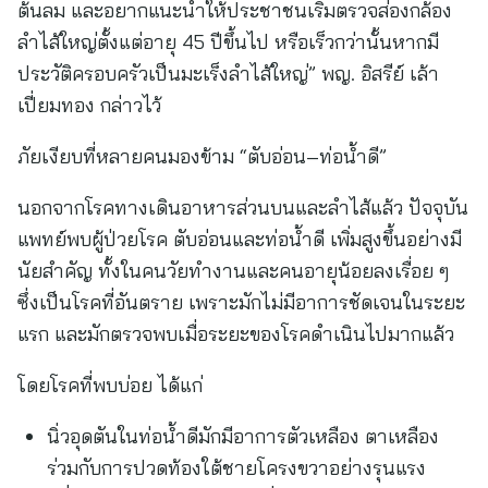
ต้นลม และอยากแนะนำให้ประชาชนเริ่มตรวจส่องกล้อง
ลำไส้ใหญ่ตั้งแต่อายุ 45 ปีขึ้นไป หรือเร็วกว่านั้นหากมี
ประวัติครอบครัวเป็นมะเร็งลำไส้ใหญ่” พญ. อิสรีย์ เล้า
เปี่ยมทอง กล่าวไว้
ภัยเงียบที่หลายคนมองข้าม “ตับอ่อน–ท่อน้ำดี”
นอกจากโรคทางเดินอาหารส่วนบนและลำไส้แล้ว ปัจจุบัน
แพทย์พบผู้ป่วยโรค ตับอ่อนและท่อน้ำดี เพิ่มสูงขึ้นอย่างมี
นัยสำคัญ ทั้งในคนวัยทำงานและคนอายุน้อยลงเรื่อย ๆ
ซึ่งเป็นโรคที่อันตราย เพราะมักไม่มีอาการชัดเจนในระยะ
แรก และมักตรวจพบเมื่อระยะของโรคดำเนินไปมากแล้ว
โดยโรคที่พบบ่อย ได้แก่
นิ่วอุดตันในท่อน้ำดีมักมีอาการตัวเหลือง ตาเหลือง
ร่วมกับการปวดท้องใต้ชายโครงขวาอย่างรุนแรง