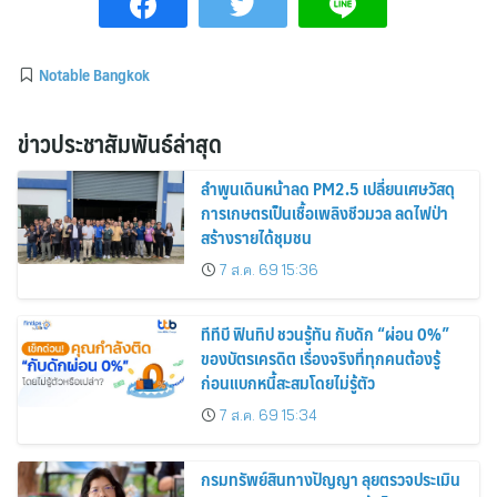
Notable Bangkok
ข่าวประชาสัมพันธ์ล่าสุด
ลำพูนเดินหน้าลด PM2.5 เปลี่ยนเศษวัสดุ
การเกษตรเป็นเชื้อเพลิงชีวมวล ลดไฟป่า
สร้างรายได้ชุมชน
7 ส.ค. 69 15:36
ทีทีบี ฟินทิป ชวนรู้ทัน กับดัก “ผ่อน 0%”
ของบัตรเครดิต เรื่องจริงที่ทุกคนต้องรู้
ก่อนแบกหนี้สะสมโดยไม่รู้ตัว
7 ส.ค. 69 15:34
กรมทรัพย์สินทางปัญญา ลุยตรวจประเมิน