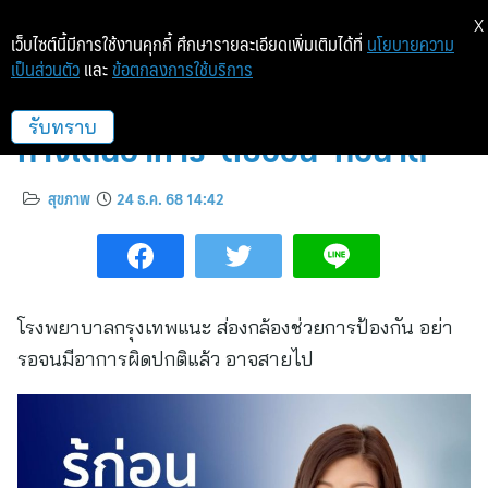
X
เว็บไซต์นี้มีการใช้งานคุกกี้ ศึกษารายละเอียดเพิ่มเติมได้ที่
นโยบายความ
เป็นส่วนตัว
และ
ข้อตกลงการใช้บริการ
รู้ก่อน รอดก่อน! คนไทยเสี่ยงโรค
ทางเดินอาหาร–ตับอ่อน–ท่อน้ำดี
รับทราบ
สุขภาพ
24 ธ.ค. 68 14:42
โรงพยาบาลกรุงเทพแนะ ส่องกล้องช่วยการป้องกัน อย่า
รอจนมีอาการผิดปกติแล้ว อาจสายไป