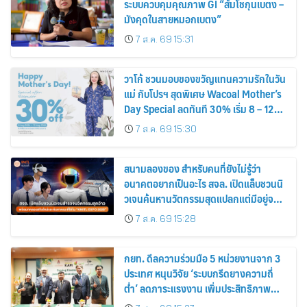
ระบบควบคุมคุณภาพ GI “ส้มโชกุนเบตง –
มังคุดในสายหมอกเบตง”
7 ส.ค. 69 15:31
วาโก้ ชวนมอบของขวัญแทนความรักในวัน
แม่ กับโปรฯ สุดพิเศษ Wacoal Mother’s
Day Special ลดทันที 30% เริ่ม 8 – 12
สิงหาคม 2569
7 ส.ค. 69 15:30
สนามลองของ สำหรับคนที่ยังไม่รู้ว่า
อนาคตอยากเป็นอะไร สจล. เปิดแล็บชวนนิ
วเจนค้นหานวัตกรรมสุดแปลกแต่มีอยู่จริง
พร้อมทดลองสกิลใหม่และค้นหาคณะที่ใช่
7 ส.ค. 69 15:28
ใน “KMITL EXPO 2026”
กยท. ดีลความร่วมมือ 5 หน่วยงานจาก 3
ประเทศ หนุนวิจัย ‘ระบบกรีดยางความถี่
ต่ำ’ ลดภาระแรงงาน เพิ่มประสิทธิภาพ
การจัดการสวนยาง เสริมคุณภาพผลผลิต