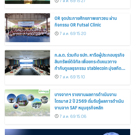
7 ส.ค. 69 15:27
ยาง
OR จุดประกายศักยภาพเยาวชน ผ่าน
กิจกรรม OR Futsal Clinic
7 ส.ค. 69 15:20
ก.ล.ต. ร่วมกับ ธปท. หารือผู้ประกอบธุรกิจ
สินทรัพย์ดิจิทัล เพื่อยกระดับแนวทาง
กำกับดูแลธุรกรรม stablecoin มุ่งสกัด
กั้นอาชญากรรมทางเทคโนโลยี
7 ส.ค. 69 15:10
บางจากฯ รายงานผลการดำเนินงาน
ไตรมาส 2 ปี 2569 เริ่มรับรู้ผลการดำเนิน
งานจาก SAF หนุนธุรกิจหลัก
7 ส.ค. 69 15:06