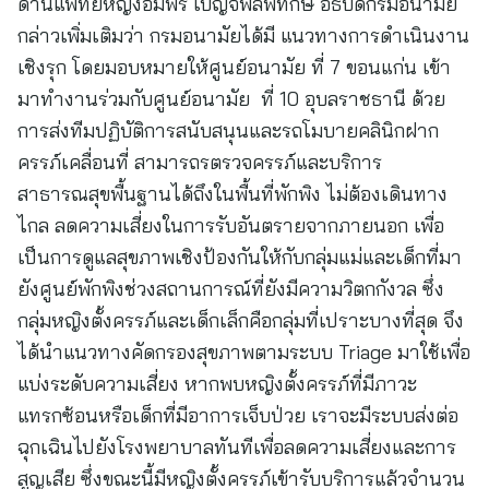
ด้านแพทย์หญิงอัมพร เบญจพลพิทักษ์ อธิบดีกรมอนามัย
กล่าวเพิ่มเติมว่า กรมอนามัยได้มี แนวทางการดำเนินงาน
เชิงรุก โดยมอบหมายให้ศูนย์อนามัย ที่ 7 ขอนแก่น เข้า
มาทำงานร่วมกับศูนย์อนามัย ที่ 10 อุบลราชธานี ด้วย
การส่งทีมปฏิบัติการสนับสนุนและรถโมบายคลินิกฝาก
ครรภ์เคลื่อนที่ สามารถรตรวจครรภ์และบริการ
สาธารณสุขพื้นฐานได้ถึงในพื้นที่พักพิง ไม่ต้องเดินทาง
ไกล ลดความเสี่ยงในการรับอันตรายจากภายนอก เพื่อ
เป็นการดูแลสุขภาพเชิงป้องกันให้กับกลุ่มแม่และเด็กที่มา
ยังศูนย์พักพิงช่วงสถานการณ์ที่ยังมีความวิตกกังวล ซึ่ง
กลุ่มหญิงตั้งครรภ์และเด็กเล็กคือกลุ่มที่เปราะบางที่สุด จึง
ได้นำแนวทางคัดกรองสุขภาพตามระบบ Triage มาใช้เพื่อ
แบ่งระดับความเสี่ยง หากพบหญิงตั้งครรภ์ที่มีภาวะ
แทรกซ้อนหรือเด็กที่มีอาการเจ็บป่วย เราจะมีระบบส่งต่อ
ฉุกเฉินไปยังโรงพยาบาลทันทีเพื่อลดความเสี่ยงและการ
สูญเสีย ซึ่งขณะนี้มีหญิงตั้งครรภ์เข้ารับบริการแล้วจำนวน