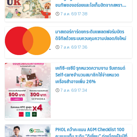
ขนทัพของอร่อยและไอเท็มฮิตจากสหราช
อาณาจักร ส่งตรงถึงมือตั้งแต่วันนี้ – 18
7 ส.ค. 69 17:38
สิงหาคมนี้
มาสเตอร์การ์ดยกระดับแพลตฟอร์มบัตร
ดิจิทัลด้วยระบบควบคุมความปลอดภัยใหม่
7 ส.ค. 69 17:36
เคทีซี–เจซีบี รุกหมวดความงาม รับเทรนด์
Self-careจำนวนสมาชิกใช้จ่ายหมวด
เครื่องสำอางเพิ่ม 26%
7 ส.ค. 69 17:34
PHOL คว้าคะแนน AGM Checklist 100
คะแนนเต็ม ระดับ “ดีเยี่ยม” ต่อเนื่องเป็นปีที่