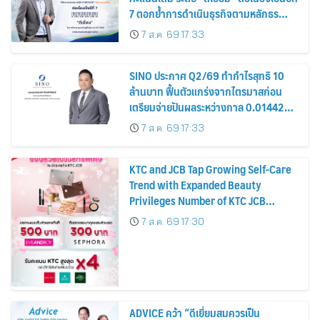
7 ตอกย้ำการดำเนินธุรกิจตามหลักธร
รมาภิบาล โปร่งใส สร้างความเชื่อมั่นผู้ถือ
7 ส.ค. 69 17:33
หุ้น
SINO ประกาศ Q2/69 ทำกำไรสุทธิ 10
ล้านบาท ฟื้นตัวแกร่งจากไตรมาสก่อน
เตรียมจ่ายปันผลระหว่างกาล 0.014423
บาทต่อหุ้น ครึ่งปีหลังมุ่งเติบโตต่อเนื่อง
7 ส.ค. 69 17:33
KTC and JCB Tap Growing Self-Care
Trend with Expanded Beauty
Privileges Number of KTC JCB
Cardmembers Spending on
7 ส.ค. 69 17:30
Cosmetics Rises 26%
ADVICE คว้า “ดีเยี่ยมสมควรเป็น