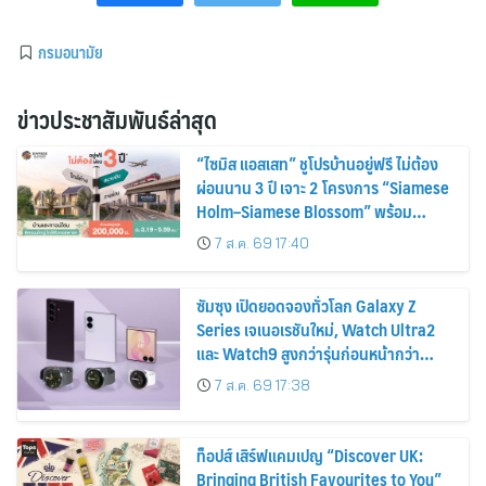
กรมอนามัย
ข่าวประชาสัมพันธ์ล่าสุด
“ไซมิส แอสเสท” ชูโปรบ้านอยู่ฟรี ไม่ต้อง
ผ่อนนาน 3 ปี เจาะ 2 โครงการ “Siamese
Holm–Siamese Blossom” พร้อม
ส่วนลดและสิทธิพิเศษถึง 31 สิงหาคม
7 ส.ค. 69 17:40
2569
ซัมซุง เปิดยอดจองทั่วโลก Galaxy Z
Series เจเนอเรชันใหม่, Watch Ultra2
และ Watch9 สูงกว่ารุ่นก่อนหน้ากว่า
30%
7 ส.ค. 69 17:38
ท็อปส์ เสิร์ฟแคมเปญ “Discover UK:
Bringing British Favourites to You”