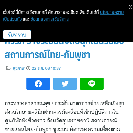
X
เว็บไซต์นี้มีการใช้งานคุกกี้ ศึกษารายละเอียดเพิ่มเติมได้ที่
นโยบายความ
เป็นส่วนตัว
และ
ข้อตกลงการใช้บริการ
สธ.ส่งโมบายคลินิกดูแลหญิงตั้ง
ครรภ์ วางระบบส่งต่อฉุกเฉินรับมือ
รับทราบ
สถานการณ์ไทย-กัมพูชา
สุขภาพ
22 ธ.ค. 68 10:37
กระทรวงสาธารณสุข ยกระดับมาตรการช่วยเหลือเชิงรุก
ส่งรถโมบายคลินิกฝากครรภ์เคลื่อนที่เข้าปฏิบัติการใน
ศูนย์พักพิงชั่วคราว จังหวัดอุบลราชธานี สถานการณ์
ชายแดนไทย-กัมพูชา ชูระบบ คัดกรองความเสี่ยงตาม