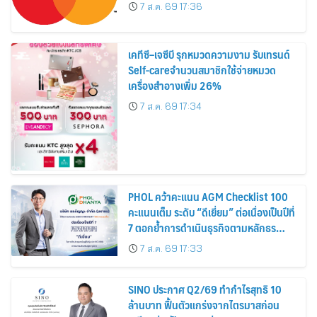
7 ส.ค. 69 17:36
เคทีซี–เจซีบี รุกหมวดความงาม รับเทรนด์
Self-careจำนวนสมาชิกใช้จ่ายหมวด
เครื่องสำอางเพิ่ม 26%
7 ส.ค. 69 17:34
PHOL คว้าคะแนน AGM Checklist 100
คะแนนเต็ม ระดับ “ดีเยี่ยม” ต่อเนื่องเป็นปีที่
7 ตอกย้ำการดำเนินธุรกิจตามหลักธร
รมาภิบาล โปร่งใส สร้างความเชื่อมั่นผู้ถือ
7 ส.ค. 69 17:33
หุ้น
SINO ประกาศ Q2/69 ทำกำไรสุทธิ 10
ล้านบาท ฟื้นตัวแกร่งจากไตรมาสก่อน