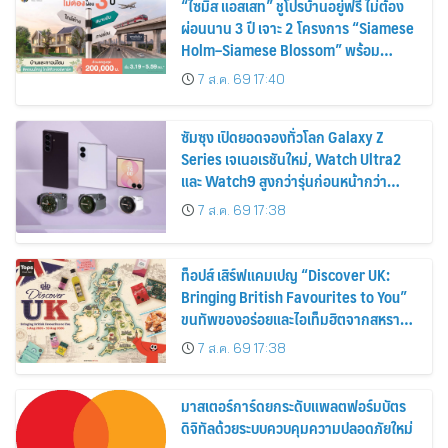
“ไซมิส แอสเสท” ชูโปรบ้านอยู่ฟรี ไม่ต้อง
ผ่อนนาน 3 ปี เจาะ 2 โครงการ “Siamese
Holm–Siamese Blossom” พร้อม
ส่วนลดและสิทธิพิเศษถึง 31 สิงหาคม
7 ส.ค. 69 17:40
2569
ซัมซุง เปิดยอดจองทั่วโลก Galaxy Z
Series เจเนอเรชันใหม่, Watch Ultra2
และ Watch9 สูงกว่ารุ่นก่อนหน้ากว่า
30%
7 ส.ค. 69 17:38
ท็อปส์ เสิร์ฟแคมเปญ “Discover UK:
Bringing British Favourites to You”
ขนทัพของอร่อยและไอเท็มฮิตจากสหราช
อาณาจักร ส่งตรงถึงมือตั้งแต่วันนี้ – 18
7 ส.ค. 69 17:38
สิงหาคมนี้
มาสเตอร์การ์ดยกระดับแพลตฟอร์มบัตร
ดิจิทัลด้วยระบบควบคุมความปลอดภัยใหม่