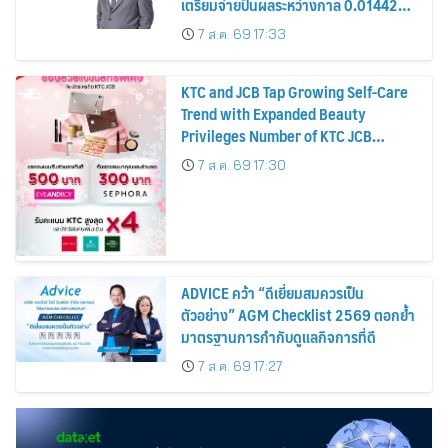
เตรียมจ่ายปันผลระหว่างกาล 0.014423
บาทต่อหุ้น ครึ่งปีหลังมุ่งเติบโตต่อเนื่อง
7 ส.ค. 69 17:33
KTC and JCB Tap Growing Self-Care
Trend with Expanded Beauty
Privileges Number of KTC JCB
Cardmembers Spending on
7 ส.ค. 69 17:30
Cosmetics Rises 26%
ADVICE คว้า “ดีเยี่ยมสมควรเป็น
ตัวอย่าง” AGM Checklist 2569 ตอกย้ำ
มาตรฐานการกำกับดูแลกิจการที่ดี
7 ส.ค. 69 17:27